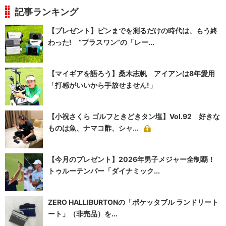
記事ランキング
【プレゼント】ピンまでを測るだけの時代は、もう終
わった! “プラスワン”の「レー...
【マイギアを語ろう】桑木志帆 アイアンは8年愛用
「打感がいいから手放せません!」
【小祝さくら ゴルフときどきタン塩】Vol.92 好きな
ものは魚、ナマコ酢、シャ...
【今月のプレゼント】2026年男子メジャー全制覇！
トゥルーテンパー「ダイナミック...
ZERO HALLIBURTONの「ポケッタブル ランドリート
ート」（非売品）を...