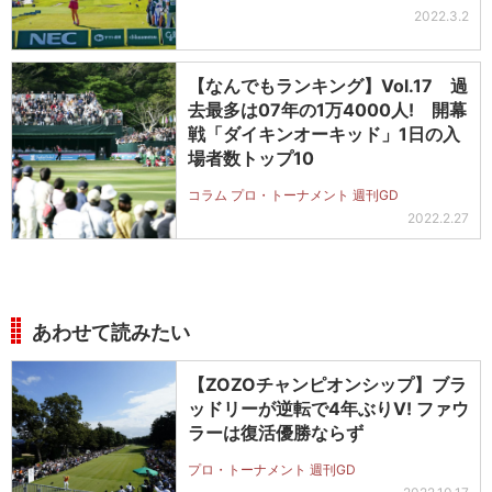
2022.3.2
【なんでもランキング】Vol.17 過
去最多は07年の1万4000人! 開幕
戦「ダイキンオーキッド」1日の入
場者数トップ10
コラム プロ・トーナメント 週刊GD
2022.2.27
あわせて読みたい
【ZOZOチャンピオンシップ】ブラ
ッドリーが逆転で4年ぶりV! ファウ
ラーは復活優勝ならず
プロ・トーナメント 週刊GD