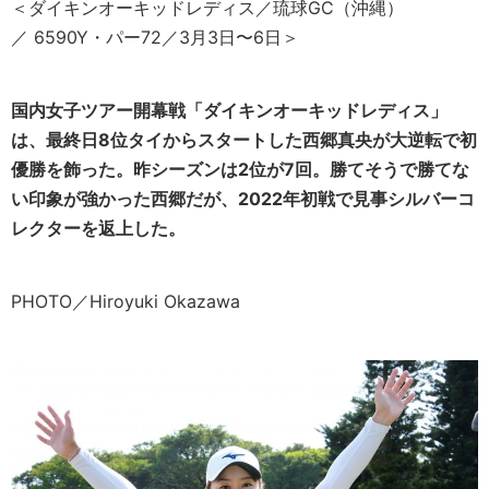
＜ダイキンオーキッドレディス／琉球GC（沖縄）
／ 6590Y・パー72／3月3日〜6日＞
国内女子ツアー開幕戦「ダイキンオーキッドレディス」
は、最終日8位タイからスタートした西郷真央が大逆転で初
優勝を飾った。昨シーズンは2位が7回。勝てそうで勝てな
い印象が強かった西郷だが、2022年初戦で見事シルバーコ
レクターを返上した。
PHOTO／Hiroyuki Okazawa