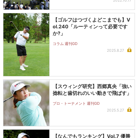
2022.10.17
【ゴルフはつづくよどこまでも】V
ol.240「ルーティンって必要です
か?」
コラム 週刊GD
2025.8.27
【スウィング研究】西郷真央「強い
捻転と歯切れのいい動きで飛ばす」
プロ・トーナメント 週刊GD
2025.5.27
【なんでもランキング】Vol.7 優勝