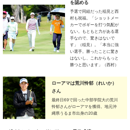
を認める
予選で同組だった稲見と西
村も祝福。「ショットメー
カーでボギーを打つ気配が
ない。もともと力がある選
手なので、驚きはないで
す」（稲見）。「本当に強
い選手。勝ったことに驚き
はないし、これからもっと
勝つと思います」（西村）
ローアマは荒川怜郁（れいか）
さん
最終日69で回った中部学院大の荒川
怜郁さんがローアマを獲得。地元沖
縄県うるま市出身の20歳