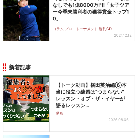
なしでも1億8000万円!「女子ツア
ー今季未勝利者の獲得賞金トップ1
0」
コラム プロ・トーナメント 週刊GD
2021.12.12
新着記事
【トーク動画】横田英治編⑥本
当に役立つ練習は“つまらない”
レッスン・オブ・ザ・イヤーが
語るレッスン…
動画
2026.08.06