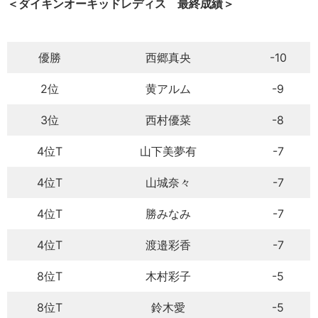
＜ダイキンオーキッドレディス 最終成績＞
優勝
西郷真央
-10
2位
黄アルム
-9
3位
西村優菜
-8
4位T
山下美夢有
-7
4位T
山城奈々
-7
4位T
勝みなみ
-7
4位T
渡邉彩香
-7
8位T
木村彩子
-5
8位T
鈴木愛
-5