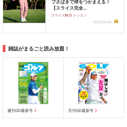
ブさばきで球をつかまえる！
【スライス完全…
スライス解消
レッスン
2026.08.06
雑誌がまるごと読み放題！
週刊GD最新号
月刊GD最新号