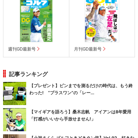
週刊GD最新号
月刊GD最新号
記事ランキング
【プレゼント】ピンまでを測るだけの時代は、もう終
わった! “プラスワン”の「レー...
【マイギアを語ろう】桑木志帆 アイアンは8年愛用
「打感がいいから手放せません!」
【小祝さくら ゴルフときどきタン塩】Vol.92 好きな