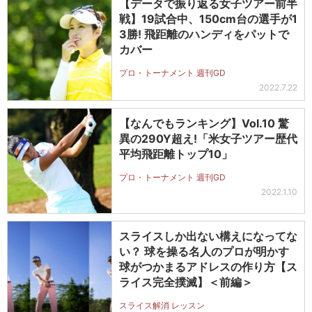
【データで振り返る女子ツアー前半
戦】19試合中、150cm台の選手が1
3勝! 飛距離のハンディをパットで
カバー
プロ・トーナメント 週刊GD
2022.7.22
【なんでもランキング】Vol.10 驚
異の290Y超え!「米女子ツアー歴代
平均飛距離トップ10」
プロ・トーナメント 週刊GD
2022.1.10
スライスしか出ない構えになってな
い？ 球を操る名人のプロが明かす
球がつかまるアドレスの作り方【ス
ライス完全撲滅】＜前編＞
スライス解消 レッスン