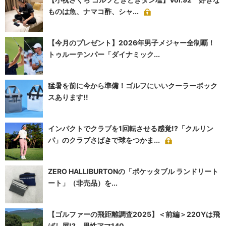
ものは魚、ナマコ酢、シャ...
【今月のプレゼント】2026年男子メジャー全制覇！
トゥルーテンパー「ダイナミック...
猛暑を前に今から準備！ゴルフにいいクーラーボック
スあります!!
インパクトでクラブを1回転させる感覚!?「クルリン
パ」のクラブさばきで球をつかま...
ZERO HALLIBURTONの「ポケッタブル ランドリート
ート」（非売品）を...
【ゴルファーの飛距離調査2025】＜前編＞220Yは飛
ばし屋!? 男性アマ140...