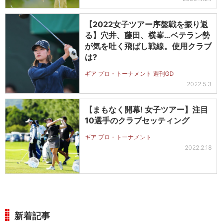
【2022女子ツアー序盤戦を振り返
る】穴井、藤田、横峯…ベテラン勢
が気を吐く飛ばし戦線。使用クラブ
は?
ギア プロ・トーナメント 週刊GD
2022.5.3
【まもなく開幕! 女子ツアー】注目
10選手のクラブセッティング
ギア プロ・トーナメント
2022.2.18
新着記事