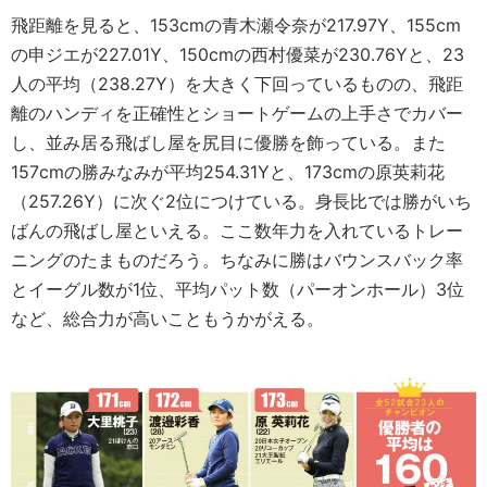
飛距離を見ると、153cmの青木瀬令奈が217.97Y、155cm
の申ジエが227.01Y、150cmの西村優菜が230.76Yと、23
人の平均（238.27Y）を大きく下回っているものの、飛距
離のハンディを正確性とショートゲームの上手さでカバー
し、並み居る飛ばし屋を尻目に優勝を飾っている。また
157cmの勝みなみが平均254.31Yと、173cmの原英莉花
（257.26Y）に次ぐ2位につけている。身長比では勝がいち
ばんの飛ばし屋といえる。ここ数年力を入れているトレー
ニングのたまものだろう。ちなみに勝はバウンスバック率
とイーグル数が1位、平均パット数（パーオンホール）3位
など、総合力が高いこともうかがえる。