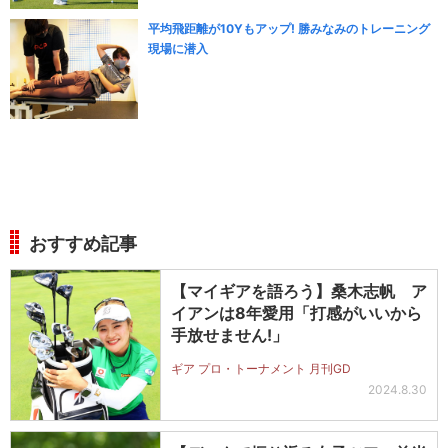
平均飛距離が10Yもアップ! 勝みなみのトレーニング
現場に潜入
おすすめ記事
【マイギアを語ろう】桑木志帆 ア
イアンは8年愛用「打感がいいから
手放せません!」
ギア プロ・トーナメント 月刊GD
2024.8.30