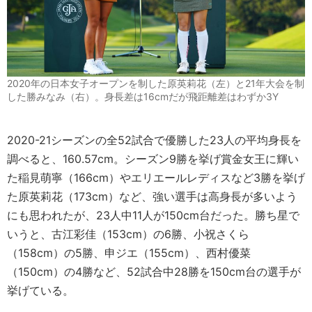
2020年の日本女子オープンを制した原英莉花（左）と21年大会を制
した勝みなみ（右）。身長差は16cmだが飛距離差はわずか3Y
2020-21シーズンの全52試合で優勝した23人の平均身長を
調べると、160.57cm。シーズン9勝を挙げ賞金女王に輝い
た稲見萌寧（166cm）やエリエールレディスなど3勝を挙げ
た原英莉花（173cm）など、強い選手は高身長が多いよう
にも思われたが、23人中11人が150cm台だった。勝ち星で
いうと、古江彩佳（153cm）の6勝、小祝さくら
（158cm）の5勝、申ジエ（155cm）、西村優菜
（150cm）の4勝など、52試合中28勝を150cm台の選手が
挙げている。