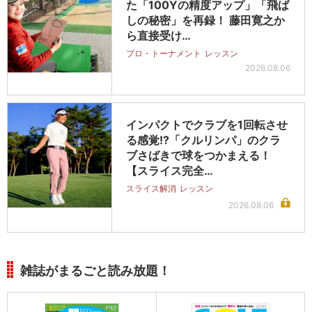
た「100Yの精度アップ」「飛ば
しの秘密」を再録！ 藤田寛之か
ら直接受け…
プロ・トーナメント
レッスン
2026.08.06
インパクトでクラブを1回転させ
る感覚!?「クルリンパ」のクラ
ブさばきで球をつかまえる！
【スライス完全…
スライス解消
レッスン
2026.08.06
雑誌がまるごと読み放題！