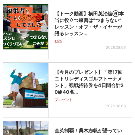
【トーク動画】横田英治編⑥本
当に役立つ練習は“つまらない”
レッスン・オブ・ザ・イヤーが
語るレッスン…
動画
2026.08.06
【今月のプレゼント】「第17回
ニトリレディスゴルフトーナメ
ント」観戦招待券を4日間合計2
0組40名…
プレゼント
2026.08.06
全英制覇！桑木志帆が語ってい