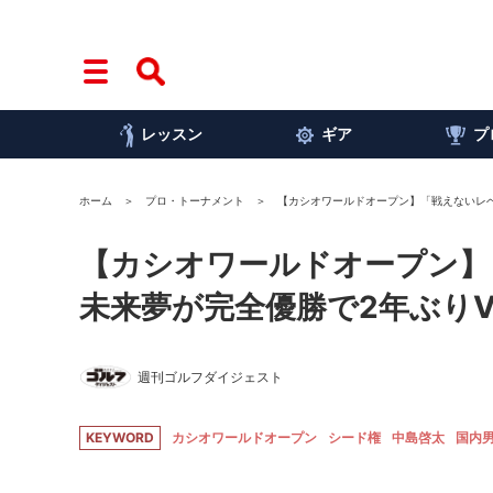
レッスン
ギア
プ
ホーム
プロ・トーナメント
【カシオワールドオープン】「戦えないレベ
【カシオワールドオープン】
未来夢が完全優勝で2年ぶり
週刊ゴルフダイジェスト
KEYWORD
カシオワールドオープン
シード権
中島啓太
国内