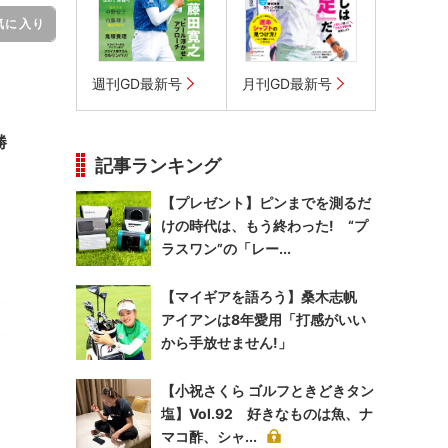
気に入り
週刊GD最新号
月刊GD最新号
勝
記事ランキング
【プレゼント】ピンまでを測るだ
けの時代は、もう終わった! “プ
ラスワン”の「レー...
【マイギアを語ろう】桑木志帆
アイアンは8年愛用「打感がいい
から手放せません!」
【小祝さくら ゴルフときどきタン
塩】Vol.92 好きなものは魚、ナ
マコ酢、シャ...