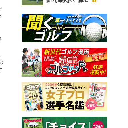
前でも叩かない、脳の...
終
い
。
藤
、
こ
の
可