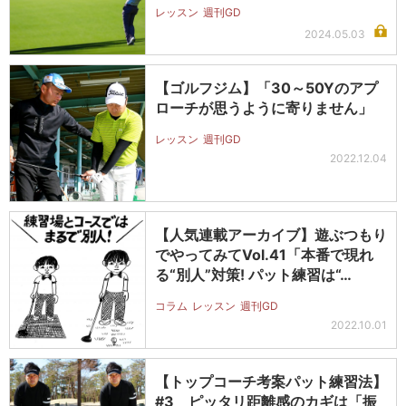
レッスン
週刊GD
2024.05.03
【ゴルフジム】「30～50Yのアプ
ローチが思うように寄りません」
レッスン
週刊GD
2022.12.04
【人気連載アーカイブ】遊ぶつもり
でやってみてVol.41「本番で現れ
る“別人”対策! パット練習は“…
コラム
レッスン
週刊GD
2022.10.01
【トップコーチ考案パット練習法】
#3 ピッタリ距離感のカギは「振