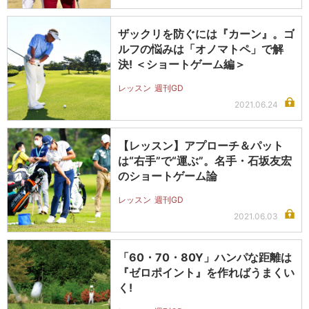
ザックリを防ぐには『カーン』。ゴ
ルフの悩みは「オノマトペ」で解
決! ＜ショートゲーム編＞
レッスン
週刊GD
2021.06.24
【レッスン】アプローチ＆パット
は“右手”で“運ぶ”。名手・石坂友宏
のショートゲーム論
レッスン
週刊GD
2021.06.03
「60・70・80Y」ハンパな距離は
『ゼロポイント』を作ればうまくい
く!