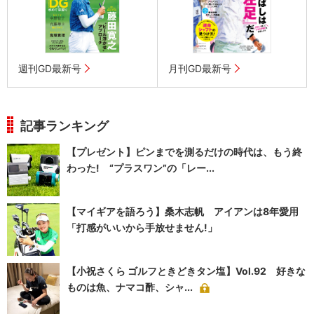
週刊GD最新号
月刊GD最新号
記事ランキング
【プレゼント】ピンまでを測るだけの時代は、もう終
わった! “プラスワン”の「レー...
【マイギアを語ろう】桑木志帆 アイアンは8年愛用
「打感がいいから手放せません!」
【小祝さくら ゴルフときどきタン塩】Vol.92 好きな
ものは魚、ナマコ酢、シャ...