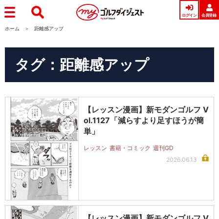
ログイン
会員登録
ホーム
距離感アップ
タグ：距離感アップ
【レッスン漫画】新モダンゴルフ V
ol.1127「減らすより足すほうが簡
単」
レッスン
書籍・コミック
週刊GD
2026.06.13
【レッスン漫画】新モダンゴルフ V