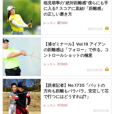
稲見萌寧の“絶対距離感”僕らにも手
に入る? スコアに直結!「距離感」
の正しい磨き方
レッスン
週刊GD
2021.11.03
【浦ゼミナール】Vol.19 アイアン
の距離感は「フォロー」で作る。コ
ントロールショットの極意
レッスン
月刊GD
2021.08.06
【読者記者】No.1735「パットの
方向も距離もバラバラ。安定して芯
で打つにはどうすれば?」
レッスン
月刊GD
2021.07.08