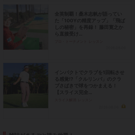
全英制覇！桑木志帆が語ってい
た「100Yの精度アップ」「飛ば
しの秘密」を再録！ 藤田寛之か
ら直接受け…
プロ・トーナメント
レッスン
2026.08.06
インパクトでクラブを1回転させ
る感覚!?「クルリンパ」のクラ
ブさばきで球をつかまえる！
【スライス完全…
スライス解消
レッスン
2026.08.06