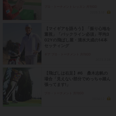
プロ・トーナメント レッスン 月刊GD
2025.3.19
【マイギアを語ろう】「振り心地を
重視」「バックライン必須」平均3
02Yの飛ばし屋・清水大成の14本
セッティング
ギア プロ・トーナメント 月刊GD
2023.3.28
【飛ばしは右足】#6 桑木志帆の
場合「見えない部分でめっちゃ踏ん
張ってます!」
プロ・トーナメント 月刊GD
2024.1.2