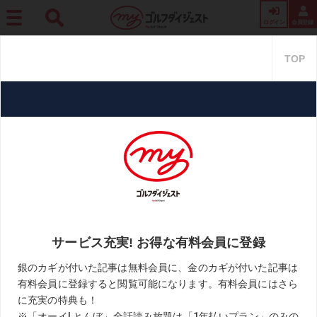
ログイン
会員登録
ホーム
レッスン
ザックリを防ぐには『カーン』。ゴルフの悩みは「オノマトペ」
で解決! ＜ショートゲーム編＞
ザックリを防ぐには『カー
ン』。ゴルフの悩みは「オノマ
トペ」で解決! ＜ショートゲーム
編＞
2021.06.24
週刊ゴルフダイジェスト
KEYWORD
アプローチ
ザックリ解消
パット
北野正之
距離感アップ
お気に入り