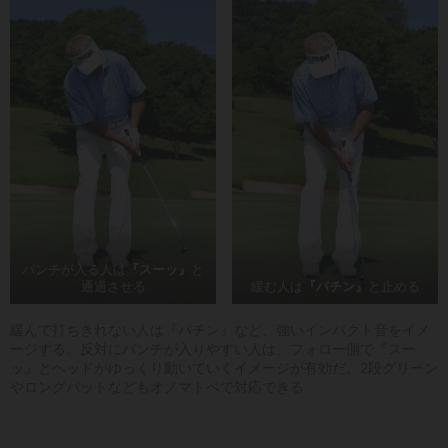
パンチが入る人は
『スーッ』
と
通過させる
緩む人は
『パチン』
と止める
緩んで打ちきれない人は『パチン』など、強いインパクト音をイメ
ージする。反対にパンチが入りやすい人は、フォロー側で『スー
ッ』とヘッドがゆっくり動いていくイメージが有効だ。2段グリーン
やロングパットなどもオノマトペで対応できる