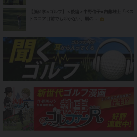
【脳科学×ゴルフ】＜後編＞中野信子×内藤雄士「ベス
トスコア目前でも叩かない、脳の...