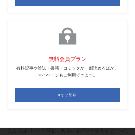
アプローチ。あるいはコツンと当て、ツツツーッと転が
り、最後にコロンと入るパット。ショートゲームにおける
オノマトペは、イメージが膨らむほど、成功率も高まると
いう。そこで具体例で説明してもらった。まずはアプロー
チの2大ミス、ダフリとトップからだ。
「トップしやすい人には厚く入りそうなオノマトペ。『ダ
ーン・ドーン』が有効でしょう。またダフる人は『カー
ン・コーン』といった乾いた音にすると、クリーンに当た
るイメージが膨らむはずです。ヘッドの入れ方は、ライへ
の対応などにも応用できます」
グリーン上でよくプロがボールを転がす仕草でラインを確
認する姿を見たことがあるだろう。あの仕草も頭のなかで
はオノマトペが使われているという。
「たとえばパットで緩む、あるいはパンチが入るといった