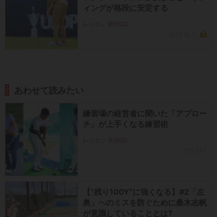
ィングが格段に安定する
レッスン 週刊GD
2022.10.5
あわせて読みたい
練習場の経営者に聞いた「アプロー
チ」が上手くなる練習術
レッスン 月刊GD
2024.1.7
【“残り100Y”に強くなる】#2「左
奥」へのミスを防ぐために桑木志帆
が意識していることとは?