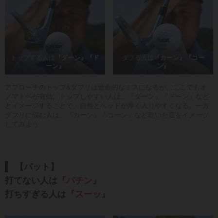
トップする人は
『ダーン』『ド
ダフる人は
『カーン』『コー
ーン』
ン』
アプローチのトップ&ダフリは致命的なミスになるが、ここでもオ
ノマトペが有効。トップしやすい人は、『ダーン』『ドーン』など
とイメージすることで、自然とヘッドが厚く入りやすくなる。一方
ダフリに悩む人は、『カーン』『コーン』など乾いた音をイメージ
してみよう
【パット】
打てない人は
『パチン』
打ちすぎる人は
『スーッ』