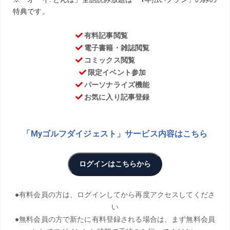
TEXT／Kenji Oba PHOTO／Yasuo Masuda、Norio
Tsuburaoka
THANKS／サザンヤードCC
物事の状態や動きを音で表現する「オノマトペ」が、ゴル
フの上達に役立つという北野正之プロ。ショットだけでな
く、アプローチやパットでこそその効果を発揮するという
のだが……。