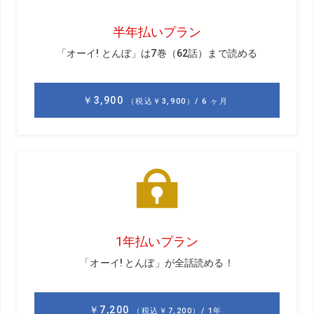
『ポーン、コロコロコロ、ピタッ』
ピンに寄る音
をイメージしよう
「オノマトペの効果が最大限に発揮されるのがショートゲ
ームです」と北野プロは語る。ショートゲームの狙いはカ
ップに寄せる&入れる。そこに求められるのは、精度の高い
方向性と距離感だ。
「たとえば人を呼ぶとき、目の前にいるなら小さな声で十
分ですが、20ｍ離れていたら大きな声を出しますよね。シ
ョートゲームに求められる距離感は、それと同じなんで
す。だからこそ、オノマトペが効果を発揮するんです」
ポーンと上げて、コロコロコロと転がり、ピタッと止まる