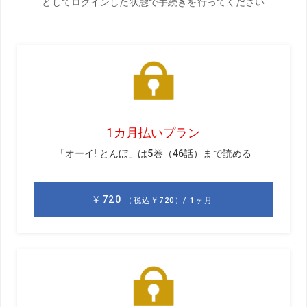
解説／北野正之
女子プロやアマチュアの指導経験が豊富。伸び
悩むゴルファーへ「気づき」の指導を得意と
し、メンタルやコースマネジメントにも精通。
埼玉県・松原ゴルフアカデミーでレッスンを行
う
>>前編はこちら