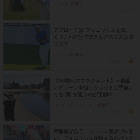
レッスン 週刊GD
2021.6.24
アプローチは“フィニッシュを低
く”! これだけでほとんどのミスは防
げます
レッスン 週刊GD
2022.10.5
【90切りのマネジメント】＜後編
＞グリーンを狙うショットは手前よ
りも“奥”を狙うのが正解!?
コース・プレー レッスン 週刊GD
2025.4.1
距離感が合う、フェース面がブレな
い。フィニッシュが決まるとパッテ