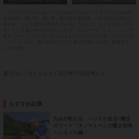
リカバリーショットは、どんな球を打つかというイメージが求めら
れる状況。低い球、高い球、林の間を通す球……それぞれの状況に
合わせ、どんな擬音が有効なのか試してみよう。たとえば木の下を
抜いていく低い球を打ちたいときは、フォローで『シュッ』という
音をイメージ。バンカーからゆるまずしっかり砂を取っていくには
『ドフッ』など。音の持つスピード感や力強さを上手く利用するこ
とが大切だ
週刊ゴルフダイジェスト2021年7月6日号より
おすすめ記事
力みが取れる、ヘッドが走る! 魔法
のワード「オノマトペ」の驚き効果
＜ショット編＞