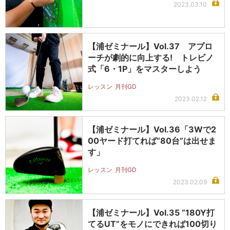
2023.03.10
【浦ゼミナール】Vol.37 アプロ
ーチが劇的に向上する! トレビノ
式「6・1P」をマスターしよう
レッスン
月刊GD
2023.02.12
【浦ゼミナール】Vol.36「3Wで2
00ヤード打てれば“80台”は出せま
す」
レッスン
月刊GD
2023.02.09
【浦ゼミナール】Vol.35 “180Y打
てるUT”をモノにできれば100切り