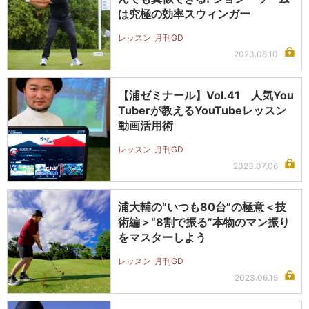
は究極の効率スウィンガー
レッスン
月刊GD
2023.08.10
【浦ゼミナール】Vol.41 人気You
Tuberが教えるYouTubeレッスン
動画活用術
レッスン
月刊GD
2023.07.06
浦大輔の“いつも80台”の極意＜技
術編＞“8割で振る”本物のマン振り
をマスターしよう
レッスン
月刊GD
2023.06.15