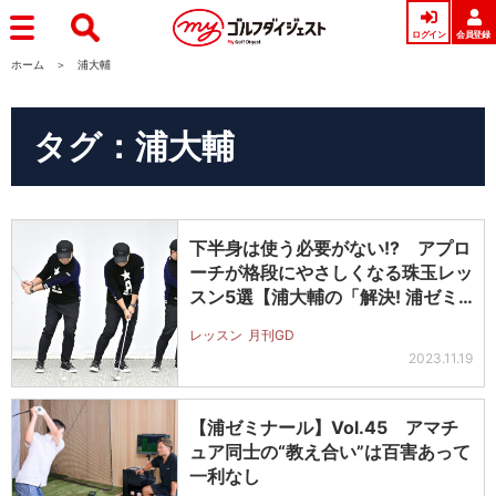
ログイン
会員登録
ホーム
浦大輔
タグ：浦大輔
下半身は使う必要がない!? アプロ
ーチが格段にやさしくなる珠玉レッ
スン5選【浦大輔の「解決! 浦ゼミ…
レッスン
月刊GD
2023.11.19
【浦ゼミナール】Vol.45 アマチ
ュア同士の“教え合い”は百害あって
一利なし