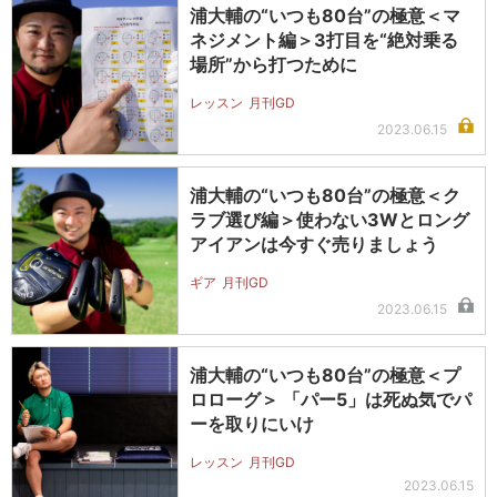
浦大輔の“いつも80台”の極意＜マ
ネジメント編＞3打目を“絶対乗る
場所”から打つために
レッスン
月刊GD
2023.06.15
浦大輔の“いつも80台”の極意＜ク
ラブ選び編＞使わない3Wとロング
アイアンは今すぐ売りましょう
ギア
月刊GD
2023.06.15
浦大輔の“いつも80台”の極意＜プ
ロローグ＞ 「パー5」は死ぬ気でパ
ーを取りにいけ
レッスン
月刊GD
2023.06.15