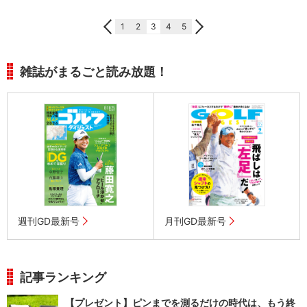
1
2
3
4
5
雑誌がまるごと読み放題！
週刊GD最新号
月刊GD最新号
記事ランキング
【プレゼント】ピンまでを測るだけの時代は、もう終