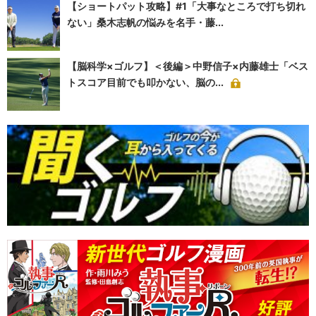
【ショートパット攻略】#1「大事なところで打ち切れ
ない」桑木志帆の悩みを名手・藤...
【脳科学×ゴルフ】＜後編＞中野信子×内藤雄士「ベス
トスコア目前でも叩かない、脳の...