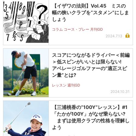
【イザワの法則】Vol.45 ミスの
幅の狭いクラブを“スタメン”にしま
しょう
コラム コース・プレー 月刊GD
2024.7.13
スコアにつながるドライバー＜前編
＞低スピンがいいとは限らない!
アベレージゴルファーの“適正スピ
ン量”とは?
レッスン 週刊GD
2024.10.31
【三浦桃香の“100Y”レッスン】#1
「たかが100Y」がなぜ乗らない?
まずは使用クラブの性格を理解し
よう