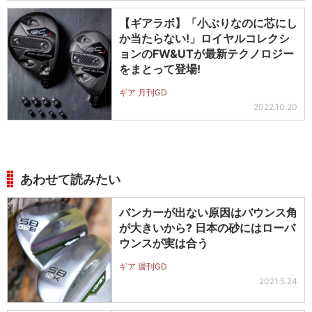
【ギアラボ】「小ぶりなのに芯にし
か当たらない!」ロイヤルコレクシ
ョンのFW&UTが最新テクノロジー
をまとって登場!
ギア 月刊GD
2022.10.20
あわせて読みたい
バンカーが出ない原因はバウンス角
が大きいから? 日本の砂にはローバ
ウンスが実は合う
ギア 週刊GD
2021.5.24