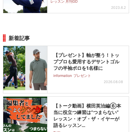
レッスン 月刊GD
2023.6.2
新着記事
【プレゼント】軸が整う！トッ
ププロも愛用するデサントゴル
フの半袖ポロを1名様に
information
プレゼント
2026.08.08
【トーク動画】横田英治編⑥本
当に役立つ練習は“つまらない”
レッスン・オブ・ザ・イヤーが
語るレッスン…