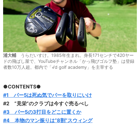
浦大輔
うらだいすけ。1985年生まれ。身長171センチで420ヤー
ドの飛ばし屋で、YouTubeチャンネル「かっ飛びゴルフ塾」は登録
者数10万人超。都内で「√d golf academy」を主宰する
●CONTENTS●
#1 パー5は死ぬ気でパーを取りにいけ
#2 “見栄”のクラブは今すぐ売るべし
#3 パー5の3打目をどこに置くか
#4 本物のマン振りは“8割”スウィング