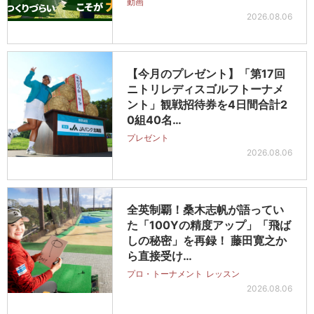
動画
2026.08.06
【今月のプレゼント】「第17回
ニトリレディスゴルフトーナメ
ント」観戦招待券を4日間合計2
0組40名…
プレゼント
2026.08.06
全英制覇！桑木志帆が語ってい
た「100Yの精度アップ」「飛ば
しの秘密」を再録！ 藤田寛之か
ら直接受け…
プロ・トーナメント
レッスン
2026.08.06