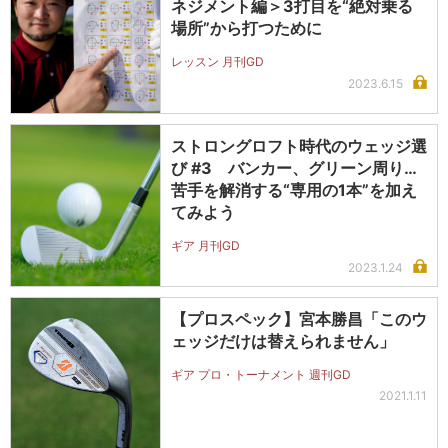
ネジメント編＞3打目を“絶対乗る
場所”から打つために
レッスン 月刊GD
2023.6.15
ストロングロフト時代のウェッジ選
び #3 バンカー、グリーン周り…
苦手を解消する“専用の1本”を加え
てみよう
ギア 月刊GD
2023.1.24
【プロスペック】宮本勝昌「このウ
ェッジだけは替えられません」
ギア プロ・トーナメント 週刊GD
2021.1.11