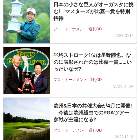
日本の小さな巨人がオーガスタに挑
む! マスターズが比嘉一貴を特別
招待
プロ・トーナメント
週刊GD
2023.01.17
平均ストローク1位は星野陸也。な
のに表彰されたのは比嘉一貴……い
ったいなぜ?
プロ・トーナメント
月刊GD
2023.01.04
欧州&日本の共催大会が4月に開催!
今後は欧州経由でのPGAツアー
参戦が主流になる?
プロ・トーナメント
週刊GD
2022.12.13