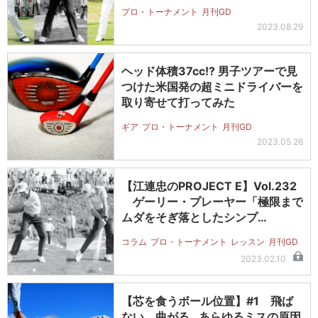
プロ・トーナメント
月刊GD
2023.08.29
ヘッド体積37cc!? 男子ツアーで見
つけた米国発の超ミニドライバーを
取り寄せて打ってみた
ギア
プロ・トーナメント
月刊GD
2023.05.26
【江連忠のPROJECT E】Vol.232
ゲーリー・プレーヤー「極限まで
ムダをそぎ落としたシンプ…
コラム
プロ・トーナメント
レッスン
月刊GD
2023.02.10
【芯を食うボール位置】#1 飛ば
ない、曲がる…あらゆるミスの原因