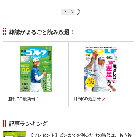
1
2
3
雑誌がまるごと読み放題！
週刊GD最新号
月刊GD最新号
記事ランキング
【プレゼント】ピンまでを測るだけの時代は、もう終