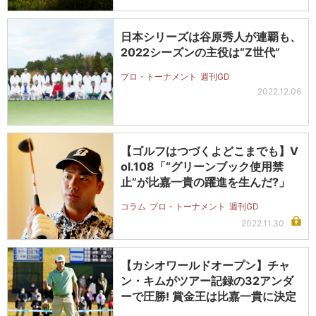
日本シリーズは谷原秀人が連覇も、
2022シーズンの主役は“Z世代”
プロ・トーナメント
週刊GD
2022.12.06
【ゴルフはつづくよどこまでも】V
ol.108「“グリーンブック使用禁
止”が比嘉一貴の躍進を生んだ?」
コラム
プロ・トーナメント
週刊GD
2022.11.30
【カシオワールドオープン】チャ
ン・キムがツアー記録の32アンダ
ーで圧勝! 賞金王は比嘉一貴に決定