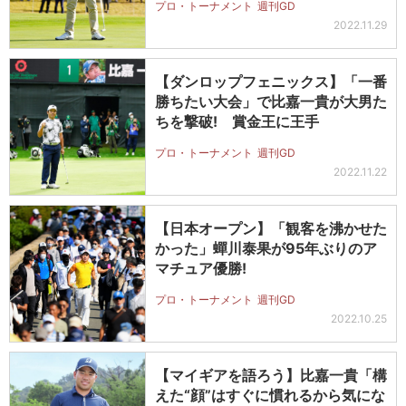
プロ・トーナメント
週刊GD
2022.11.29
【ダンロップフェニックス】「一番
勝ちたい大会」で比嘉一貴が大男た
ちを撃破! 賞金王に王手
プロ・トーナメント
週刊GD
2022.11.22
【日本オープン】「観客を沸かせた
かった」蟬川泰果が95年ぶりのア
マチュア優勝!
プロ・トーナメント
週刊GD
2022.10.25
【マイギアを語ろう】比嘉一貴「構
えた“顔”はすぐに慣れるから気にな