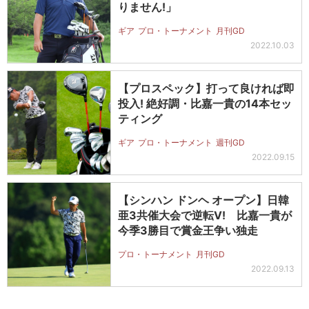
りません!」
ギア
プロ・トーナメント
月刊GD
2022.10.03
【プロスペック】打って良ければ即
投入! 絶好調・比嘉一貴の14本セッ
ティング
ギア
プロ・トーナメント
週刊GD
2022.09.15
【シンハン ドンヘ オープン】日韓
亜3共催大会で逆転V! 比嘉一貴が
今季3勝目で賞金王争い独走
プロ・トーナメント
月刊GD
2022.09.13