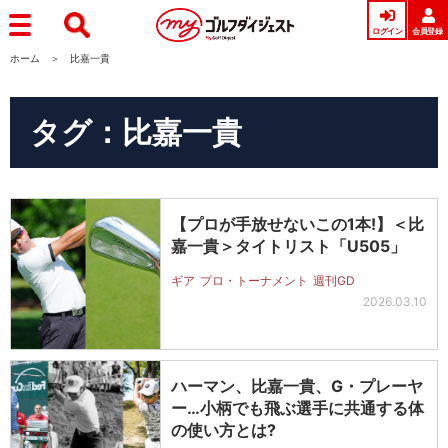
ログイン
会員登録
ホーム
比嘉一貴
タグ：比嘉一貴
【プロが手放せないこの1本!】＜比
嘉一貴＞タイトリスト「U505」
ギア
プロ・トーナメント
週刊GD
2026.03.10
ハーマン、比嘉一貴、G・プレーヤ
ー…小柄でも飛ぶ選手に共通する体
の使い方とは?