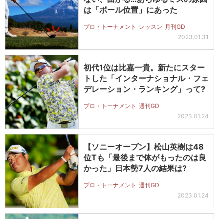
は「ボール位置」にあった
プロ・トーナメント
レッスン
月刊GD
2023.01.31
初代1位は比嘉一貴。新たにスター
トした「インターナショナル・フェ
デレーション・ランキング」って?
プロ・トーナメント
週刊GD
2023.01.24
【ソニーオープン】松山英樹は48
位Tも「最後まで体がもったのは良
かった」日本勢7人の結果は?
プロ・トーナメント
週刊GD
2023.01.24