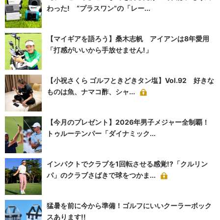
わった! “プラスワン”の「レー...
【マイギアを語ろう】桑木志帆 アイアンは8年愛用
「打感がいいから手放せません!」
【小祝さくら ゴルフときどきタン塩】Vol.92 好きな
ものは魚、ナマコ酢、シャ...
【今月のプレゼント】2026年男子メジャー全制覇！
トゥルーテンパー「ダイナミック...
インパクトでクラブを1回転させる感覚!?「クルリン
パ」のクラブさばきで球をつかま...
猛暑を前に今から準備！ゴルフにいいクーラーボック
スあります!!