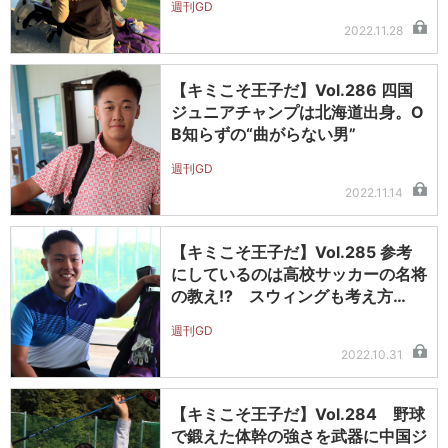
週刊GD
2022.11.28
【キミこそ王子だ】Vol.286 四国
ジュニアチャンプは北海道出身。O
B知らずの“曲がらない男”
週刊GD
2022.11.14
【キミこそ王子だ】Vol.285 参考
にしているのは高校サッカーの名将
の教え!? スウィングも考え方…
週刊GD
2022.10.31
【キミこそ王子だ】Vol.284 野球
で鍛えた体幹の強さを武器に中国ジ