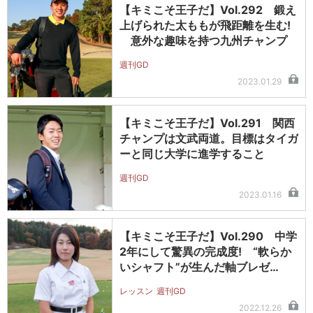
【キミこそ王子だ】Vol.292 鍛え
上げられた太ももが飛距離を生む!
意外な趣味を持つ九州チャンプ
週刊GD
2023.01.29
【キミこそ王子だ】Vol.291 関西
チャンプは文武両道。目標はタイガ
ーと同じ大学に進学すること
週刊GD
2023.01.16
【キミこそ王子だ】Vol.290 中学
2年にして驚異の完成度! “軟らか
いシャフト”が生んだ軸ブレゼ…
レッスン
週刊GD
2022.12.26