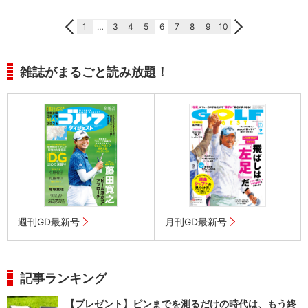
1
…
3
4
5
6
7
8
9
10
雑誌がまるごと読み放題！
週刊GD最新号
月刊GD最新号
記事ランキング
【プレゼント】ピンまでを測るだけの時代は、もう終