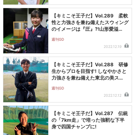
【キミこそ王子だ】Vol.289 柔軟
性と力強さを兼ね備えたスウィング
のイメージは『圧』?!山形愛溢…
週刊GD
2022.12.19
【キミこそ王子だ】Vol.288 研修
生からプロを目指す! しなやかさと
力強さを兼ね備えた東北の美ス…
週刊GD
2022.12.12
【キミこそ王子だ】Vol.287 伝統
の「7km走」で培った強靭な下半
身で四国チャンプに!