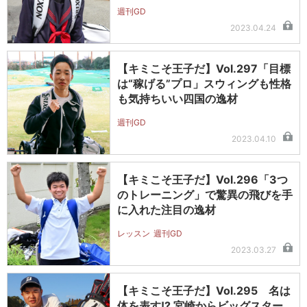
週刊GD
2023.04.24
【キミこそ王子だ】Vol.297「目標
は“稼げる”プロ」スウィングも性格
も気持ちいい四国の逸材
週刊GD
2023.04.10
【キミこそ王子だ】Vol.296「3つ
のトレーニング」で驚異の飛びを手
に入れた注目の逸材
レッスン
週刊GD
2023.03.27
【キミこそ王子だ】Vol.295 名は
体を表す!? 宮崎からビッグスター