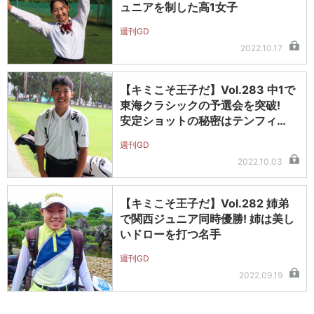
ュニアを制した高1女子
週刊GD
2022.10.17
【キミこそ王子だ】Vol.283 中1で
東海クラシックの予選会を突破!
安定ショットの秘密はテンフィ…
週刊GD
2022.10.03
【キミこそ王子だ】Vol.282 姉弟
で関西ジュニア同時優勝! 姉は美し
いドローを打つ名手
週刊GD
2022.09.19