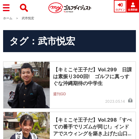
ログイン
会員登録
ホーム
武市悦宏
タグ：武市悦宏
【キミこそ王子だ】Vol.299 日課
は素振り300回! ゴルフに真っす
ぐな沖縄期待の中学生
週刊GD
2023.05.14
【キミこそ王子だ】Vol.298「すべ
ての番手でリズムが同じ!」インド
アでスウィングを築き上げた山口…