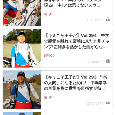
現る! 中1とは思えないスウ…
週刊GD
2023.03.13
【キミこそ王子だ】Vol.294 中学
で親元を離れて宮崎に来た九州チャ
ンプ!左利きを活かした曲がらな…
週刊GD
2023.02.20
【キミこそ王子だ】Vol.293 「1%
の人間」になるために! 中嶋常幸
の言葉を胸に世界を目指す期待…
週刊GD
2023.02.13