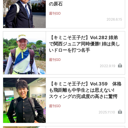
の原石
週刊GD
2026.6.15
【キミこそ王子だ】Vol.282 姉弟
で関西ジュニア同時優勝! 姉は美し
いドローを打つ名手
週刊GD
2022.9.19
【キミこそ王子だ】Vol.359 体格
も飛距離も中学生とは思えない!
スウィングの完成度の高さに驚愕
週刊GD
2025.11.10