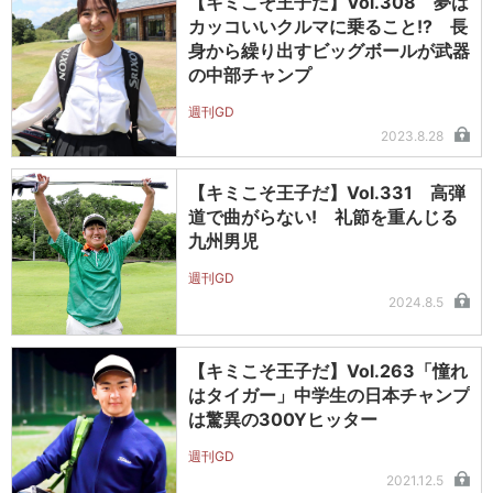
【キミこそ王子だ】Vol.308 夢は
カッコいいクルマに乗ること!? 長
身から繰り出すビッグボールが武器
の中部チャンプ
週刊GD
2023.8.28
【キミこそ王子だ】Vol.331 高弾
道で曲がらない! 礼節を重んじる
九州男児
週刊GD
2024.8.5
【キミこそ王子だ】Vol.263「憧れ
はタイガー」中学生の日本チャンプ
は驚異の300Yヒッター
週刊GD
2021.12.5