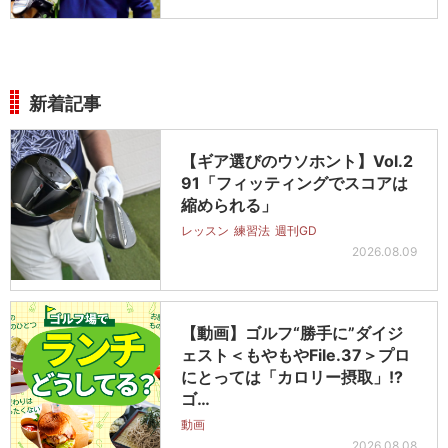
新着記事
【ギア選びのウソホント】Vol.2
91「フィッティングでスコアは
縮められる」
レッスン
練習法
週刊GD
2026.08.09
【動画】ゴルフ“勝手に”ダイジ
ェスト＜もやもやFile.37＞プロ
にとっては「カロリー摂取」!?
ゴ…
動画
2026.08.08