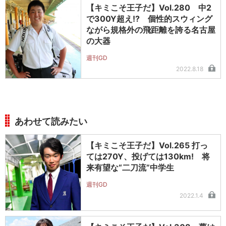
【キミこそ王子だ】Vol.280 中2
で300Y超え!? 個性的スウィング
ながら規格外の飛距離を誇る名古屋
の大器
週刊GD
2022.8.18
あわせて読みたい
【キミこそ王子だ】Vol.265 打っ
ては270Y、投げては130km! 将
来有望な“二刀流”中学生
週刊GD
2022.1.4