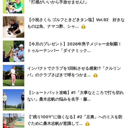
「打感がいいから手放せません!」
【小祝さくら ゴルフときどきタン塩】Vol.92 好きな
ものは魚、ナマコ酢、シャ...
【今月のプレゼント】2026年男子メジャー全制覇！
トゥルーテンパー「ダイナミック...
インパクトでクラブを1回転させる感覚!?「クルリン
パ」のクラブさばきで球をつかま...
【ショートパット攻略】#1「大事なところで打ち切れ
ない」桑木志帆の悩みを名手・藤...
【“残り100Y”に強くなる】#2「左奥」へのミスを防
ぐために桑木志帆が意識して...