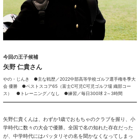
今回の王子候補
矢野 仁貴さん
やの・じんき ●主な戦歴／2022中部高等学校ゴルフ選手権冬季大
会 優勝 ●ベストスコア65（富士C可児C可児ゴルフ場 織部コー
ス） ●トレーニング／なし ●練習／毎日300球 2～3時間
矢野仁貴くんは、わずか1歳でおもちゃのクラブを握り、小
学時代に数々の大会で優勝。全国で名の知れた存在だった
が、中学時代にはパッタリその名を聞かなくなってしまっ