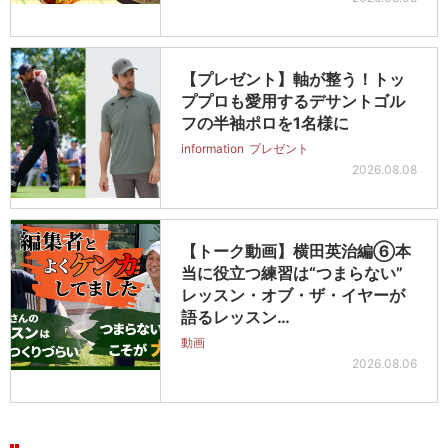
【プレゼント】軸が整う！トッ
ププロも愛用するデサントゴル
フの半袖ポロを1名様に
information
プレゼント
2026.08.08
【トーク動画】横田英治編⑥本
当に役立つ練習は“つまらない”
レッスン・オブ・ザ・イヤーが
語るレッスン…
動画
2026.08.06