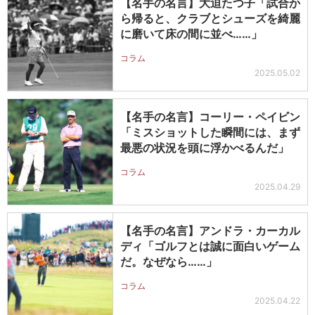
【名手の名言】大迫たつ子「試合か
ら帰ると、クラブとシューズを綺麗
に磨いて床の間に並べ……」
コラム
2025.05.02
【名手の名言】コーリー・ペイビン
「ミスショットした瞬間には、まず
最悪の状況を頭に浮かべるんだ」
コラム
2025.04.29
【名手の名言】アンドラ・カーカル
ディ「ゴルフとは誠に面白いゲーム
だ。なぜなら……」
コラム
2025.04.22