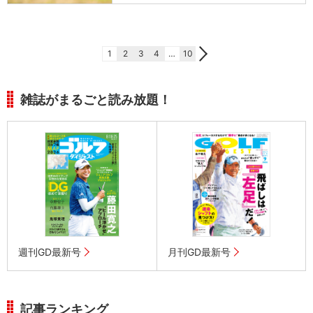
1
2
3
4
…
10
雑誌がまるごと読み放題！
週刊GD最新号
月刊GD最新号
記事ランキング