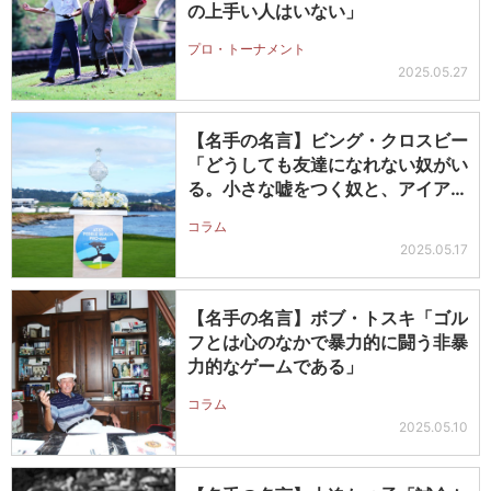
の上手い人はいない」
プロ・トーナメント
2025.05.27
【名手の名言】ビング・クロスビー
「どうしても友達になれない奴がい
る。小さな嘘をつく奴と、アイアン
の飛…
コラム
2025.05.17
【名手の名言】ボブ・トスキ「ゴル
フとは心のなかで暴力的に闘う非暴
力的なゲームである」
コラム
2025.05.10