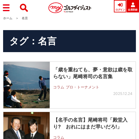
ログイン
会員登録
ホーム
名言
タグ：名言
「歳を重ねても、夢・意欲は歳を取
らない」尾崎将司の名言集
コラム
プロ・トーナメント
2025.12.24
【名手の名言】尾崎将司「殿堂入
り? おれにはまだ早いだろ!」
コラム