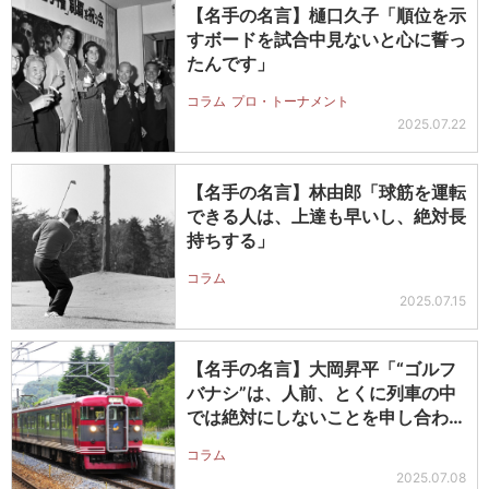
【名手の名言】樋口久子「順位を示
すボードを試合中見ないと心に誓っ
たんです」
コラム
プロ・トーナメント
2025.07.22
【名手の名言】林由郎「球筋を運転
できる人は、上達も早いし、絶対長
持ちする」
コラム
2025.07.15
【名手の名言】大岡昇平「“ゴルフ
バナシ”は、人前、とくに列車の中
では絶対にしないことを申し合わせ
てい…
コラム
2025.07.08