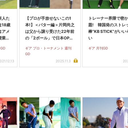
新人た
【プロが手放せないこの1
トレーナー界隈で密
18歳
本!】＜パター編＞片岡尚之
題! 韓国発のストレ
はアメ
は父から譲り受けた22年前
棒“KB STICK”がい
授業に
の「2ボール」で日本OP制
い
覇!
GD
ギア プロ・トーナメント 週刊
ギア 月刊GD
GD
021.12.13
2025.11.3
20