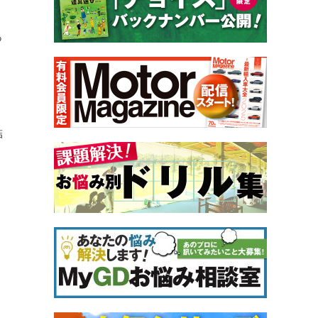
っ
結
、