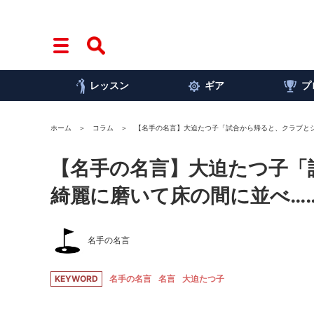
レッスン
ギア
プ
ホーム
コラム
【名手の名言】大迫たつ子「試合から帰ると、クラブと
【名手の名言】大迫たつ子「
綺麗に磨いて床の間に並べ…
名手の名言
KEYWORD
名手の名言
名言
大迫たつ子