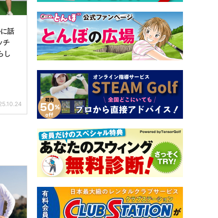
かに話
ッチ
いらし
25.10.24