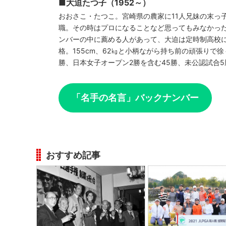
■大迫たつ子（1952～）
おおさこ・たつこ。宮崎県の農家に11人兄妹の末っ
職。その時はプロになることなど思ってもみなかっ
ンバーの中に薦める人があって、大迫は定時制高校に
格。155cm、62㎏と小柄ながら持ち前の頑張りで
勝、日本女子オープン2勝を含む45勝、未公認試合
「名手の名言」バックナンバー
おすすめ記事