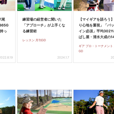
ボ尾
練習場の経営者に聞いた
【マイギアを語ろう
65G
「アプローチ」が上手くな
り心地を重視」「バ
に持っ
る練習術
イン必須」平均302
ばし屋・清水大成の1
レッスン 月刊GD
ッティング
ギア プロ・トーナメント
GD
2022.8.19
2024.1.7
20