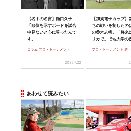
【名手の名言】樋口久子
【加賀電子カップ】
「順位を示すボードを試合
ちの戦いを制したのは
中見ないと心に誓ったんで
の桑木志帆。「将来
す」
リカで。でも大学の
も出たい」
コラム プロ・トーナメント
プロ・トーナメント 週刊
2025.7.22
2
あわせて読みたい