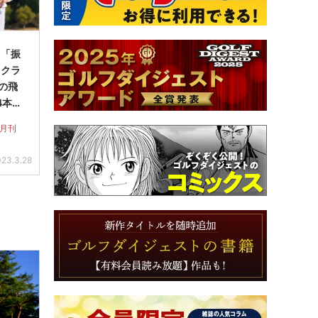
】「振
ックラ
Yの飛
4本セ
 月刊
23.3.28