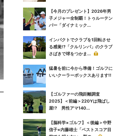
【今月のプレゼント】2026年男
子メジャー全制覇！トゥルーテン
パー「ダイナミック...
インパクトでクラブを1回転させ
る感覚!?「クルリンパ」のクラブ
さばきで球をつかま...
猛暑を前に今から準備！ゴルフに
いいクーラーボックスあります!!
【ゴルファーの飛距離調査
2025】＜前編＞220Yは飛ばし
屋!? 男性アマ140...
【脳科学×ゴルフ】＜後編＞中野
信子×内藤雄士「ベストスコア目