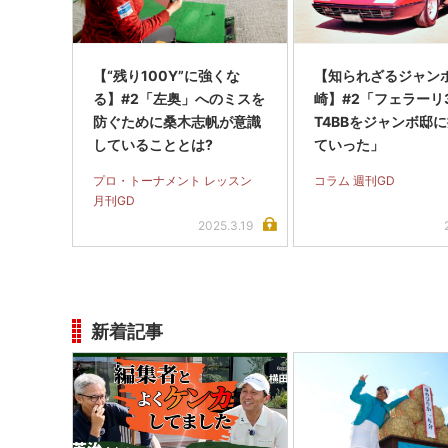
【“残り100Y”に強くな
【知られざるジャン
る】#2「左奥」へのミスを
崎】#2「フェラーリ3
防ぐために桑木志帆が意識
T4BBをジャンボ邸
していることとは?
ていった」
プロ・トーナメント レッスン
コラム 週刊GD
月刊GD
2025.3.19
新着記事