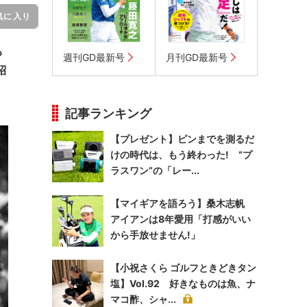
気に入り
る
週刊GD最新号
月刊GD最新号
紹
記事ランキング
【プレゼント】ピンまでを測るだ
けの時代は、もう終わった! “プ
ラスワン”の「レー...
【マイギアを語ろう】桑木志帆
アイアンは8年愛用「打感がいい
から手放せません!」
【小祝さくら ゴルフときどきタン
塩】Vol.92 好きなものは魚、ナ
マコ酢、シャ...