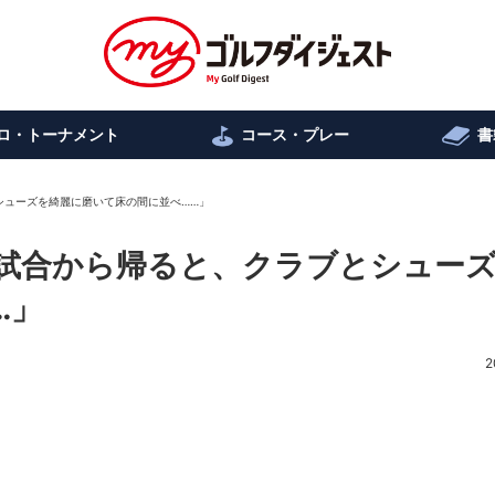
ロ・トーナメント
コース・プレー
書
シューズを綺麗に磨いて床の間に並べ……」
試合から帰ると、クラブとシュー
…」
2