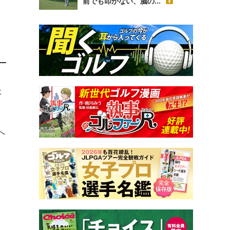
前でも叩かない、脳の...
た
へ