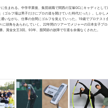
子に生まれる。中学卒業後、集団就職で関西の宝塚GCにキャディとして
た（ゴルフ場は男子だけにプロの道を開けていた時代だった）。しかし
通いながら、仕事の合間にゴルフを覚えていった。19歳でプロテスト
徐々に頭角をあらわしていく。22年間のツアーでメジャーの日本女子プロ
5勝。賞金女王3回。93年、股関節の故障で引退を余儀なくされた。