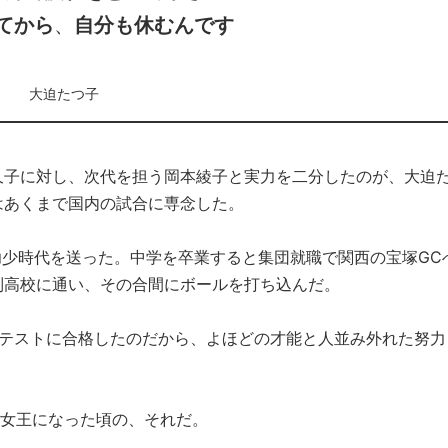
てから
、
自分も休むんです
大迫たつ子
久子に対し、次代を担う岡本綾子と実力を二分したのが、大迫
はあくまで国内の試合に専念した。
幼少時代を送った。中学を卒業すると集団就職で関西の宝塚GC
制高校に通い、その合間にボールを打ち込んだ。
でプロテストに合格したのだから、よほどの才能と人並み外れた努力
金女王になった頃の、それだ。