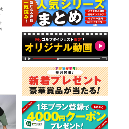
就
メ
合
4