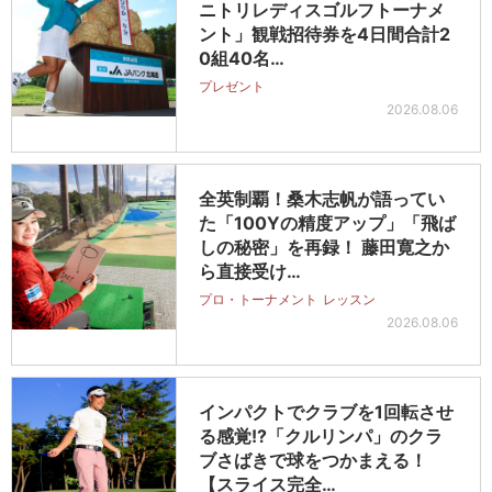
ニトリレディスゴルフトーナメ
ント」観戦招待券を4日間合計2
0組40名…
プレゼント
2026.08.06
全英制覇！桑木志帆が語ってい
た「100Yの精度アップ」「飛ば
しの秘密」を再録！ 藤田寛之か
ら直接受け…
プロ・トーナメント
レッスン
2026.08.06
インパクトでクラブを1回転させ
る感覚!?「クルリンパ」のクラ
ブさばきで球をつかまえる！
【スライス完全…