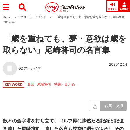
ログイン
会員登録
ホーム
プロ・トーナメント
「歳を重ねても、夢・意欲は歳を取らない」尾崎将司
の名言集
「歳を重ねても、夢・意欲は歳を
取らない」尾崎将司の名言集
2025.12.24
GDアーカイブ
KEYWORD
名言
尾崎将司
特集・まとめ
お気に入り
数々の金字塔を打ち立て、ゴルフ界に燦然たる記録と記憶
を遺した尾崎将司。遺した名言も枚挙に暇がないが、その