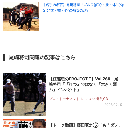
【名手の名言】尾崎将司「ゴルフは“心・技・体”では
なく“体・技・心”の順なのだ」
尾崎将司関連の記事はこちら
【江連忠のPROJECT E】Vol.269 尾
崎将司「『打つ』ではなく『大きく運
ぶ』インパクト」
プロ・トーナメント
レッスン
週刊GD
2026.02.15
【トーク動画】藤田寛之⑤「もうダメ…