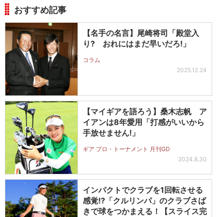
おすすめ記事
【名手の名言】尾崎将司「殿堂入
り? おれにはまだ早いだろ!」
コラム
2025.12.24
【マイギアを語ろう】桑木志帆 ア
イアンは8年愛用「打感がいいから
手放せません!」
ギア プロ・トーナメント 月刊GD
2024.8.30
インパクトでクラブを1回転させる
感覚!?「クルリンパ」のクラブさば
きで球をつかまえる！【スライス完