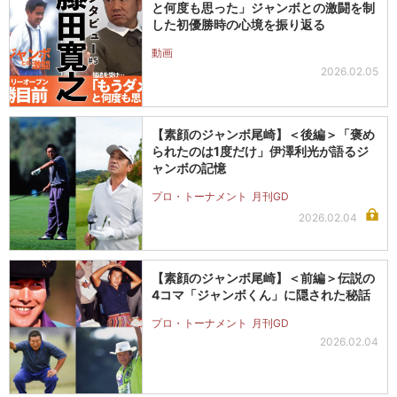
と何度も思った」ジャンボとの激闘を制
した初優勝時の心境を振り返る
動画
2026.02.05
【素顔のジャンボ尾崎】＜後編＞「褒め
られたのは1度だけ」伊澤利光が語るジ
ャンボの記憶
プロ・トーナメント
月刊GD
2026.02.04
【素顔のジャンボ尾崎】＜前編＞伝説の
4コマ「ジャンボくん」に隠された秘話
プロ・トーナメント
月刊GD
2026.02.04