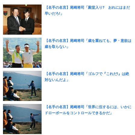
【名手の名言】尾崎将司「殿堂入り? おれにはまだ
早いだろ!」
【名手の名言】尾崎将司「歳を重ねても、夢・意欲は
歳を取らない」
【名手の名言】尾崎将司「ゴルフで『これだ!』は絶
対ないんだよ」
【名手の名言】尾崎将司「世界に伍するには、いかに
ドローボールをコントロールできるかだ」