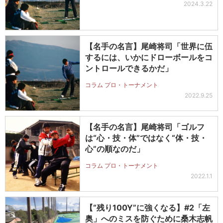
2024.3.22
【名手の名言】尾崎将司「世界に伍
するには、いかにドローボールをコ
ントロールできるかだ」
コラム プロ・トーナメント
2022.9.25
【名手の名言】尾崎将司「ゴルフ
は“心・技・体”ではなく“体・技・
心”の順なのだ」
コラム プロ・トーナメント
2022.1.1
【“残り100Y”に強くなる】#2「左
奥」へのミスを防ぐために桑木志帆