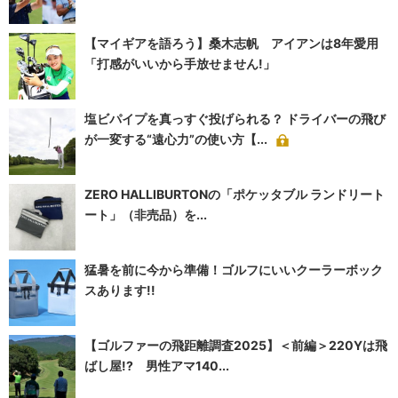
【マイギアを語ろう】桑木志帆 アイアンは8年愛用
「打感がいいから手放せません!」
塩ビパイプを真っすぐ投げられる？ ドライバーの飛び
が一変する“遠心力”の使い方【...
ZERO HALLIBURTONの「ポケッタブル ランドリート
ート」（非売品）を...
猛暑を前に今から準備！ゴルフにいいクーラーボック
スあります!!
【ゴルファーの飛距離調査2025】＜前編＞220Yは飛
ばし屋!? 男性アマ140...