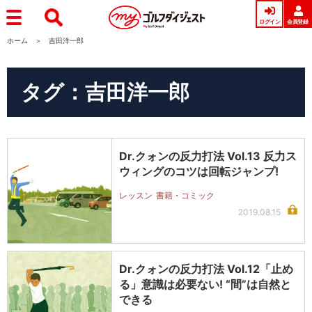
ログイン
会員登録
ホーム
吉田洋一郎
タグ：吉田洋一郎
Dr.クォンの反力打法 Vol.13 反力ス
ウィングのコツは回転ジャンプ!
レッスン
書籍・コミック
2019.08.15
Dr.クォンの反力打法 Vol.12「止め
る」意識は必要ない! “間”は自然と
できる