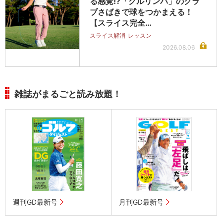
る感覚!?「クルリンパ」のクラ
ブさばきで球をつかまえる！
【スライス完全…
スライス解消
レッスン
2026.08.06
雑誌がまるごと読み放題！
週刊GD最新号
月刊GD最新号