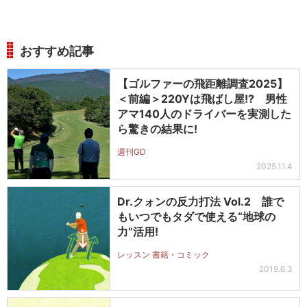
おすすめ記事
【ゴルファーの飛距離調査2025】
＜前編＞220Yは飛ばし屋!? 男性
アマ140人のドライバーを実測した
ら驚きの結果に!
週刊GD
2025.11.4
Dr.クォンの反力打法 Vol.2 誰で
もいつでもタダで使える“地球の
力”活用!
レッスン 書籍・コミック
2019.6.3