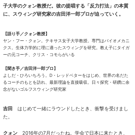
子大学のクォン教授だ。彼の提唱する「反力打法」の本質
に、スウィング研究家の吉田洋一郎プロが迫っていく。
【語り手／クォン教授】
ヤン・フー・クォン。テキサス女子大学教授。専門はバイオメカニ
クス。生体力学的に理に適ったスウィングを研究。教え子にタイガ
ーの元コーチ、クリス・コモらがいる
【聞き手／吉田洋一郎プロ】
よしだ・ひろいちろう。D・レッドベターをはじめ、世界の名だた
るコーチのもとを訪れ、最新理論を直接吸収。日々探究・研鑽に余
念がないゴルフスウィング研究家
吉田
はじめて一緒にラウンドしたとき、衝撃を受けまし
た。
クォン
2016年の7月だったね。学会で日本に来たとき、