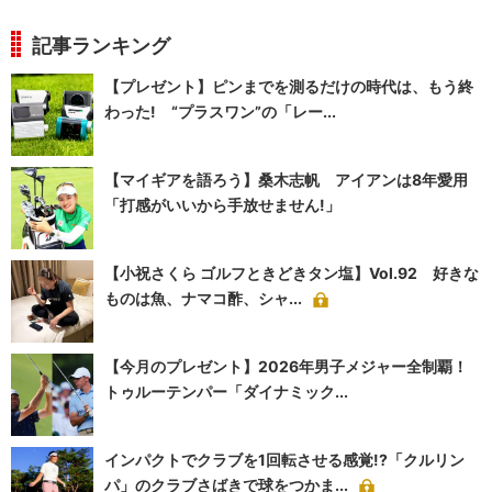
記事ランキング
【プレゼント】ピンまでを測るだけの時代は、もう終
わった! “プラスワン”の「レー...
【マイギアを語ろう】桑木志帆 アイアンは8年愛用
「打感がいいから手放せません!」
【小祝さくら ゴルフときどきタン塩】Vol.92 好きな
ものは魚、ナマコ酢、シャ...
【今月のプレゼント】2026年男子メジャー全制覇！
トゥルーテンパー「ダイナミック...
インパクトでクラブを1回転させる感覚!?「クルリン
パ」のクラブさばきで球をつかま...