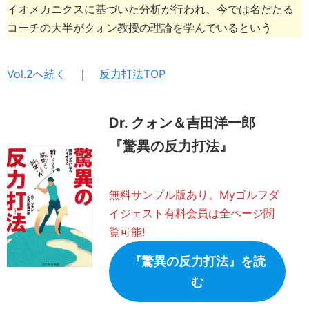
イオメカニクスに基づいた分析が行われ、今では名だたる
コーチの大半がクォン教授の理論を学んでいるという
Vol.2へ続く
｜
反力打法TOP
Dr. クォン＆吉田洋一郎
『驚異の反力打法』
無料サンプル版あり。Myゴルフダ
イジェスト有料会員は全ページ閲
覧可能!
『驚異の反力打法』を読
む