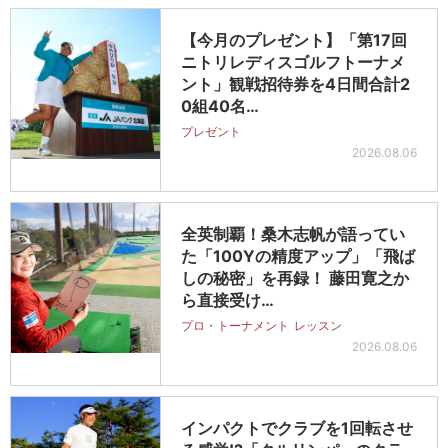
【今月のプレゼント】「第17回
ニトリレディスゴルフトーナメ
ント」観戦招待券を4日間合計2
0組40名…
プレゼント
2026.08.06
全英制覇！桑木志帆が語ってい
た「100Yの精度アップ」「飛ば
しの秘密」を再録！ 藤田寛之か
ら直接受け…
プロ・トーナメント
レッスン
2026.08.06
インパクトでクラブを1回転させ