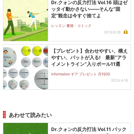
Dr.クォンの反力打法 Vol.16 頭はゼ
ッタイ動かさない――そんな“固
定”観念は今すぐ捨てよ
レッスン 書籍・コミック
2019.8.26
【プレゼント】合わせやすい、構え
やすい、パットが入る! 最新“アラ
イメントライン”入りボール11選
information ギア プレゼント 月刊GD
2024.4.18
あわせて読みたい
Dr.クォンの反力打法 Vol.11 バック