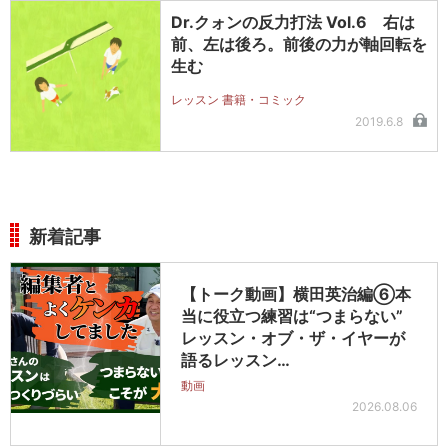
Dr.クォンの反力打法 Vol.6 右は
前、左は後ろ。前後の力が軸回転を
生む
レッスン 書籍・コミック
2019.6.8
新着記事
【トーク動画】横田英治編⑥本
当に役立つ練習は“つまらない”
レッスン・オブ・ザ・イヤーが
語るレッスン…
動画
2026.08.06