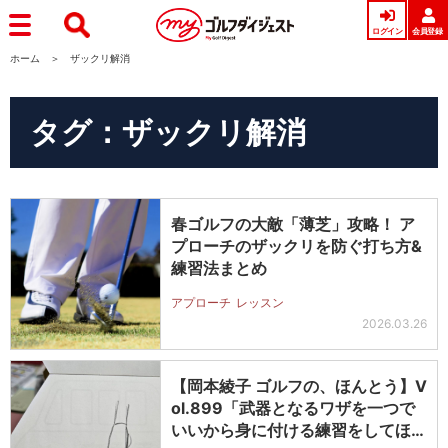
ログイン
会員登録
ホーム
ザックリ解消
タグ：ザックリ解消
春ゴルフの大敵「薄芝」攻略！ ア
プローチのザックリを防ぐ打ち方&
練習法まとめ
アプローチ
レッスン
2026.03.26
【岡本綾子 ゴルフの、ほんとう】V
ol.899「武器となるワザを一つで
いいから身に付ける練習をしてほ…