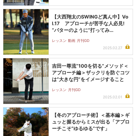
【大西翔太のSWINGど真ん中】Vo
l.17 アプローチが苦手な人必見!
“パターのように”打ってみ…
レッスン
動画
月刊GD
2025.02.27
吉田一尊流“100を切る”メソッド＜
アプローチ編＞ザックリを防ぐコツ
は“大きな円”をイメージすること
レッスン
月刊GD
2025.02.01
【冬のアプローチ術】＜基本編＞ギ
ュッと握るからミスが出る「アプロ
ーチこそ“ゆるゆる”です」