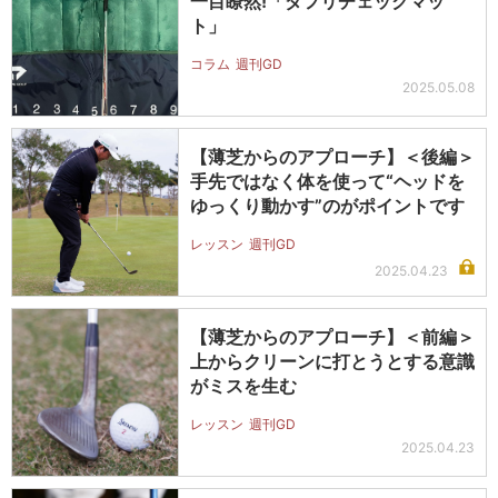
一目瞭然!「ダフリチェックマッ
ト」
コラム
週刊GD
2025.05.08
【薄芝からのアプローチ】＜後編＞
手先ではなく体を使って“ヘッドを
ゆっくり動かす”のがポイントです
レッスン
週刊GD
2025.04.23
【薄芝からのアプローチ】＜前編＞
上からクリーンに打とうとする意識
がミスを生む
レッスン
週刊GD
2025.04.23