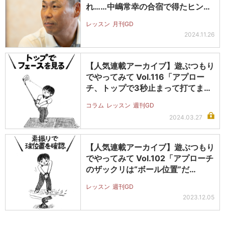
れ……中嶋常幸の合宿で得たヒント
とは?
レッスン
月刊GD
2024.11.26
【人気連載アーカイブ】遊ぶつもり
でやってみて Vol.116「アプロー
チ、トップで3秒止まって打てま…
コラム
レッスン
週刊GD
2024.03.27
【人気連載アーカイブ】遊ぶつもり
でやってみて Vol.102「アプローチ
のザックリは“ボール位置”だ…
レッスン
週刊GD
2023.12.05