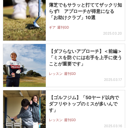
薄芝でもサラッと打ててザックリ知
らず! アプローチが得意になる
「お助けクラブ」10選
ギア
週刊GD
2025.03.20
【ダフらないアプローチ】＜前編＞
「ミスを防ぐには右手を上手に使う
ことが重要です」
レッスン
週刊GD
2025.03.17
【ゴルフジム】「50ヤード以内で
ダフリやトップのミスが多いんで
す」
レッスン
週刊GD
2025.03.16