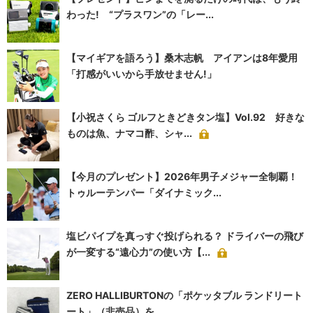
わった! “プラスワン”の「レー...
【マイギアを語ろう】桑木志帆 アイアンは8年愛用
「打感がいいから手放せません!」
【小祝さくら ゴルフときどきタン塩】Vol.92 好きな
ものは魚、ナマコ酢、シャ...
【今月のプレゼント】2026年男子メジャー全制覇！
トゥルーテンパー「ダイナミック...
塩ビパイプを真っすぐ投げられる？ ドライバーの飛び
が一変する“遠心力”の使い方【...
ZERO HALLIBURTONの「ポケッタブル ランドリート
ート」（非売品）を...