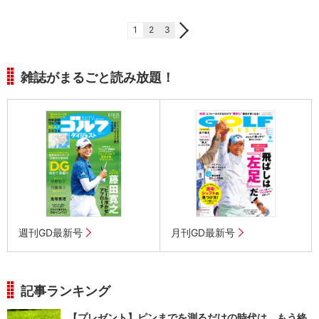
1
2
3
雑誌がまるごと読み放題！
週刊GD最新号
月刊GD最新号
記事ランキング
【プレゼント】ピンまでを測るだけの時代は、もう終