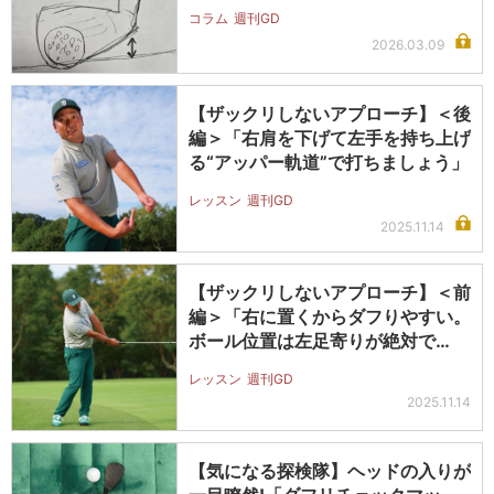
コラム
週刊GD
2026.03.09
【ザックリしないアプローチ】＜後
編＞「右肩を下げて左手を持ち上げ
る“アッパー軌道”で打ちましょう」
レッスン
週刊GD
2025.11.14
【ザックリしないアプローチ】＜前
編＞「右に置くからダフりやすい。
ボール位置は左足寄りが絶対で
す!」
レッスン
週刊GD
2025.11.14
【気になる探検隊】ヘッドの入りが