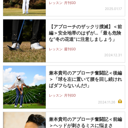
レッスン
月刊GD
2025.01.17
【アプローチのザックリ撲滅】＜前
編＞安全地帯のはずが…「最も危険
な“冬の花道”に注意しましょう」
レッスン
週刊GD
2024.12.31
兼本貴司のアプローチ奮闘記＜後編
＞「球を左に置いて腰を回し続けれ
ばダフらないんだ!」
レッスン
月刊GD
2024.11.26
兼本貴司のアプローチ奮闘記＜前編
＞ヘッドが刺さるミスに悩まさ