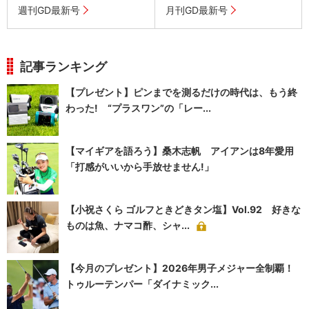
週刊GD最新号
月刊GD最新号
記事ランキング
【プレゼント】ピンまでを測るだけの時代は、もう終
わった! “プラスワン”の「レー...
【マイギアを語ろう】桑木志帆 アイアンは8年愛用
「打感がいいから手放せません!」
【小祝さくら ゴルフときどきタン塩】Vol.92 好きな
ものは魚、ナマコ酢、シャ...
【今月のプレゼント】2026年男子メジャー全制覇！
トゥルーテンパー「ダイナミック...