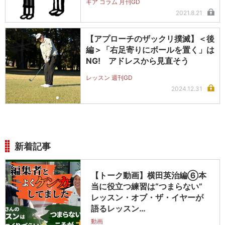
ギア コラム 月刊GD
2021.8.21
【アプローチのザックリ撲滅】＜後
編＞「右足寄りにボールを置く」は
NG! アドレスから見直そう
レッスン 週刊GD
2024.12.31
新着記事
【トーク動画】横田英治編⑥本
当に役立つ練習は“つまらない”
レッスン・オブ・ザ・イヤーが
語るレッスン…
動画