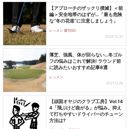
【アプローチのザックリ撲滅】＜前
編＞安全地帯のはずが…「最も危険
な“冬の花道”に注意しましょう」
レッスン 週刊GD
2024.12.31
薄芝、強風、体が回らない…冬ゴル
フの悩みはこれで解決! ラウンド前
に読みたいおすすめ記事8選
レッスン
2021.12.29
【頑固オヤジのクラブ工房】Vol.14
4「飛ぶけど曲がる」が悩み。抑え
て打ちやすいドライバーのチューン
方法は?