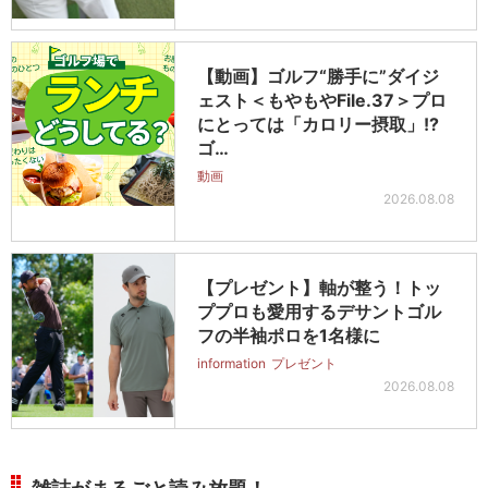
【動画】ゴルフ“勝手に”ダイジ
ェスト＜もやもやFile.37＞プロ
にとっては「カロリー摂取」!?
ゴ…
動画
2026.08.08
【プレゼント】軸が整う！トッ
ププロも愛用するデサントゴル
フの半袖ポロを1名様に
information
プレゼント
2026.08.08