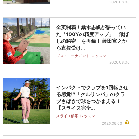
2026.08.06
全英制覇！桑木志帆が語ってい
た「100Yの精度アップ」「飛ば
しの秘密」を再録！ 藤田寛之か
ら直接受け…
プロ・トーナメント
レッスン
2026.08.06
インパクトでクラブを1回転させ
る感覚!?「クルリンパ」のクラ
ブさばきで球をつかまえる！
【スライス完全…
スライス解消
レッスン
2026.08.06