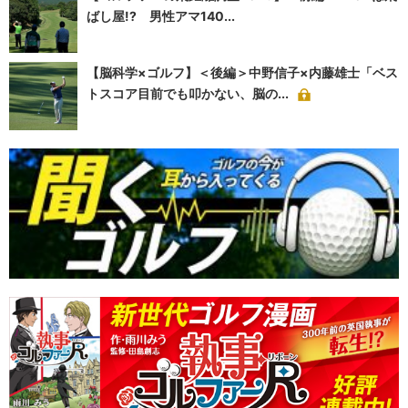
ばし屋!? 男性アマ140...
【脳科学×ゴルフ】＜後編＞中野信子×内藤雄士「ベス
トスコア目前でも叩かない、脳の...