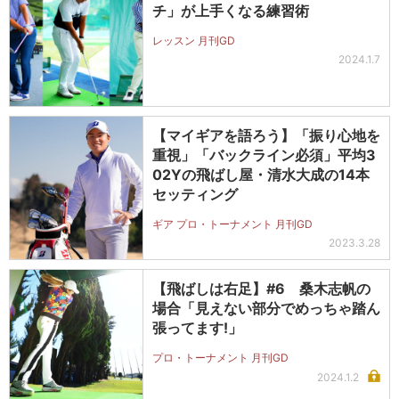
チ」が上手くなる練習術
レッスン 月刊GD
2024.1.7
【マイギアを語ろう】「振り心地を
重視」「バックライン必須」平均3
02Yの飛ばし屋・清水大成の14本
セッティング
ギア プロ・トーナメント 月刊GD
2023.3.28
【飛ばしは右足】#6 桑木志帆の
場合「見えない部分でめっちゃ踏ん
張ってます!」
プロ・トーナメント 月刊GD
2024.1.2