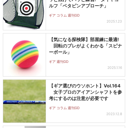
ルフ「ベタピンアプローチ」
ギア コラム 週刊GD
2025.1.23
【気になる探検隊】部屋練に最適!
回転のブレがよくわかる「スピナ
ーボール」
ギア 週刊GD
2025.1.16
【ギア選びのウソホント】Vol.164
女子プロのアイアンシャフトを参
考にするのは注意が必要です
ギア コラム 週刊GD
2023.12.8