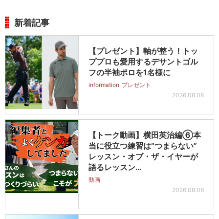
新着記事
【プレゼント】軸が整う！トッ
ププロも愛用するデサントゴル
フの半袖ポロを1名様に
information
プレゼント
2026.08.08
【トーク動画】横田英治編⑥本
当に役立つ練習は“つまらない”
レッスン・オブ・ザ・イヤーが
語るレッスン…
動画
2026.08.06