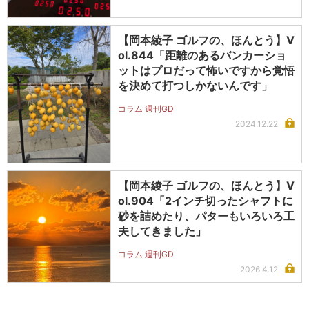
【岡本綾子 ゴルフの、ほんとう】V
ol.844「距離のあるバンカーショ
ットはプロだって怖いですから覚悟
を決めて打つしかないんです」
コラム 週刊GD
2024.12.22
【岡本綾子 ゴルフの、ほんとう】V
ol.904「2インチ切ったシャフトに
砂を詰めたり、パターもいろいろ工
夫してきました」
コラム 週刊GD
2026.4.12