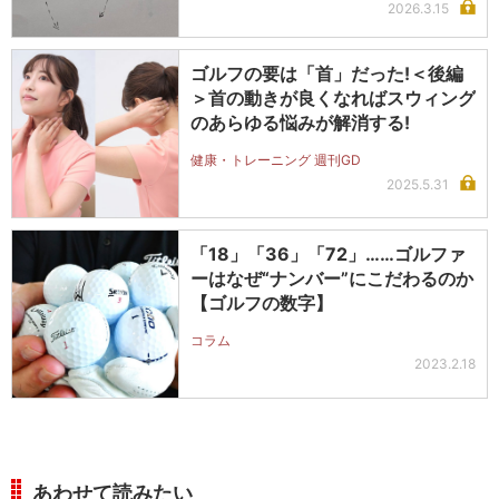
2026.3.15
ゴルフの要は「首」だった!＜後編
＞首の動きが良くなればスウィング
のあらゆる悩みが解消する!
健康・トレーニング 週刊GD
2025.5.31
「18」「36」「72」……ゴルファ
ーはなぜ“ナンバー”にこだわるのか
【ゴルフの数字】
コラム
2023.2.18
あわせて読みたい