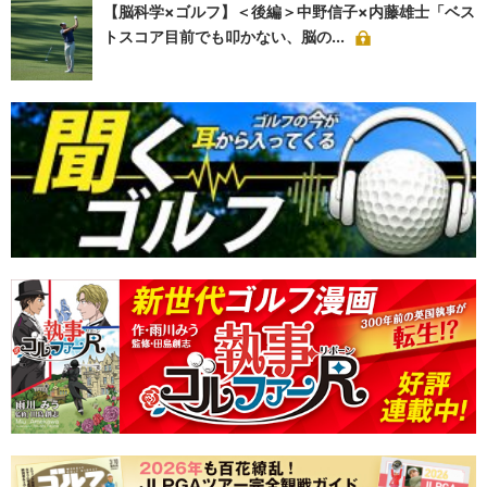
【脳科学×ゴルフ】＜後編＞中野信子×内藤雄士「ベス
トスコア目前でも叩かない、脳の...