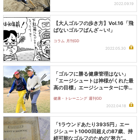
2022.09.19
【大人ゴルフの歩き方】Vol.16「飛
ばないゴルフばんざ～い!」
コラム
月刊GD
2022.05.30
「ゴルフに勝る健康管理はない」
「エージシュートは神様がくれた最
高の目標」エージシューターに学ぶ
ゴルフ…
健康・トレーニング
週刊GD
2022.04.18
「1ラウンドあたり3935円」エー
ジシュート1000回超えの87歳、持
続可能なゴルフのための“努力”…