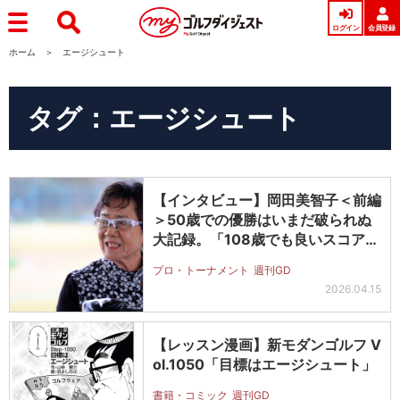
ログイン
会員登録
ホーム
エージシュート
タグ：エージシュート
【インタビュー】岡田美智子＜前編
＞50歳での優勝はいまだ破られぬ
大記録。「108歳でも良いスコアで
回…
プロ・トーナメント
週刊GD
2026.04.15
【レッスン漫画】新モダンゴルフ V
ol.1050「目標はエージシュート」
書籍・コミック
週刊GD