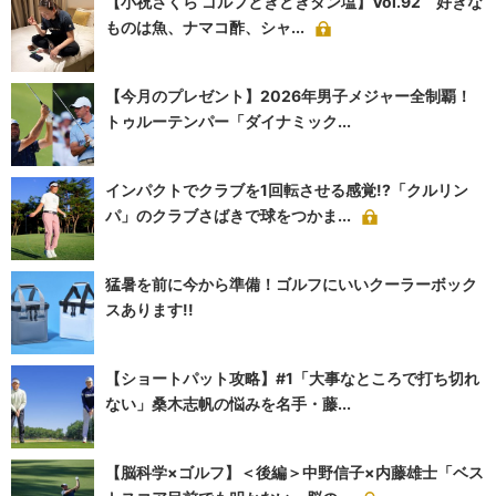
【小祝さくら ゴルフときどきタン塩】Vol.92 好きな
ものは魚、ナマコ酢、シャ...
【今月のプレゼント】2026年男子メジャー全制覇！
トゥルーテンパー「ダイナミック...
インパクトでクラブを1回転させる感覚!?「クルリン
パ」のクラブさばきで球をつかま...
猛暑を前に今から準備！ゴルフにいいクーラーボック
スあります!!
【ショートパット攻略】#1「大事なところで打ち切れ
ない」桑木志帆の悩みを名手・藤...
【脳科学×ゴルフ】＜後編＞中野信子×内藤雄士「ベス