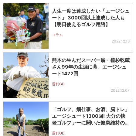
人生一度は達成したい「エージシュ
ート」 3000回以上達成した人も
【明日使えるゴルフ用語】
コラム
2022.12.18
熊本の生んだスーパー翁・植杉乾蔵
さん99年の生涯に幕。エージシュ
ート1472回
週刊GD
2022.12.07
「ゴルフ、畑仕事、お酒、脳トレ」
エージシュート1300回! 大分の快
老ゴルファーに聞いた健康維持の
秘…
週刊GD