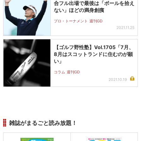
合フル出場で最後は「ボールを拾え
ない」ほどの満身創痍
プロ・トーナメント
週刊GD
2021.11.25
【ゴルフ野性塾】Vol.1705「7月、
8月はスコットランドに住むのが願
い」
コラム
週刊GD
2021.10.19
雑誌がまるごと読み放題！