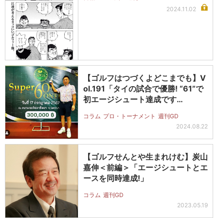
2024.11.02
【ゴルフはつづくよどこまでも】V
ol.191「タイの試合で優勝! “61”で
初エージシュート達成です…
コラム
プロ・トーナメント
週刊GD
2024.08.22
【ゴルフせんとや生まれけむ】炭山
嘉伸＜前編＞「エージシュートとエ
ースを同時達成!」
コラム
週刊GD
2023.05.19