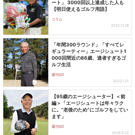
ート」 3000回以上達成した人も
【明日使えるゴルフ用語】
コラム
2022.12.18
「年間300ラウンド」「すべてレ
ギュラーティー」エージシュート1
000回間近の86歳、達者すぎるゴ
ルフ生活
週刊GD
2022.1.21
【95歳のエージシューター】＜前
編＞「エージシュートは年々ラク
に。“老後のため”にゴルフをしてい
ます」
週刊GD
2026.6.22