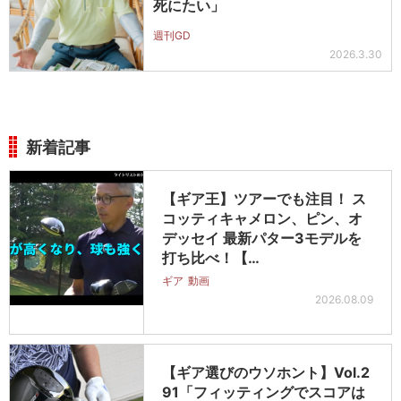
死にたい」
週刊GD
2026.3.30
新着記事
【ギア王】ツアーでも注目！ ス
コッティキャメロン、ピン、オ
デッセイ 最新パター3モデルを
打ち比べ！【…
ギア
動画
2026.08.09
【ギア選びのウソホント】Vol.2
91「フィッティングでスコアは