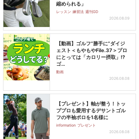
縮められる」
レッスン
練習法
週刊GD
2026.08.09
【動画】ゴルフ“勝手に”ダイジ
ェスト＜もやもやFile.37＞プロ
にとっては「カロリー摂取」!?
ゴ…
動画
2026.08.08
【プレゼント】軸が整う！トッ
ププロも愛用するデサントゴル
フの半袖ポロを1名様に
information
プレゼント
2026.08.08