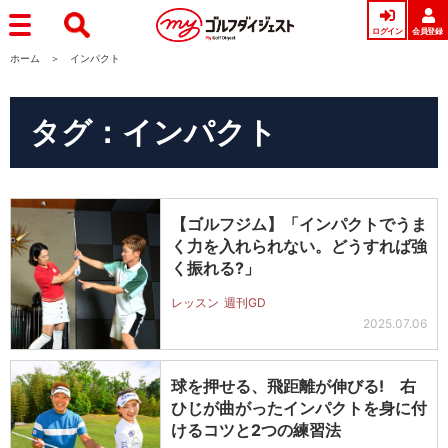
ログイン
会員登録
ホーム
インパクト
タグ：インパクト
【ゴルフジム】「インパクトでうま
く力を入れられない。どうすれば強
く振れる?」
レッスン
週刊GD
2025.07.06
球を押せる、飛距離が伸びる! 右
ひじが曲がったインパクトを身に付
けるコツと2つの練習法