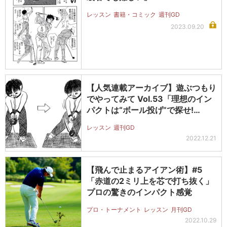
レッスン
書籍・コミック
週刊GD
2023.09.20
【人気連載アーカイブ】遊ぶつもり
でやってみて Vol.53「理想のイン
パクトは“ボール投げ”で探せ!…
レッスン
週刊GD
2022.12.21
【飛んで止まるアイアン術】#5
「赤道の2ミリ上を芯で打ち抜く」
プロの驚きのインパクト感覚
プロ・トーナメント
レッスン
月刊GD
2022.10.29