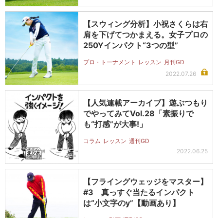
【スウィング分析】小祝さくらは右
肩を下げてつかまえる。女子プロの
250Yインパクト“3つの型”
プロ・トーナメント
レッスン
月刊GD
2022.07.26
【人気連載アーカイブ】遊ぶつもり
でやってみてVol.28「素振りで
も“打感”が大事!」
コラム
レッスン
週刊GD
2022.06.25
【フライングウェッジをマスター】
#3 真っすぐ当たるインパクト
は“小文字のy”【動画あり】