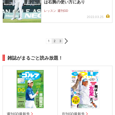
は右腕の使い方にあり
レッスン
週刊GD
2022.03.25
1
2
3
雑誌がまるごと読み放題！
週刊GD最新号
月刊GD最新号