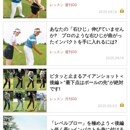
レッスン
週刊GD
2025.06.14
あなたの「右ひじ」伸びていません
か? プロのような右ひじが曲がっ
たインパクトを手に入れるには?
レッスン
週刊GD
2025.06.14
ビタッと止まるアイアンショット＜
後編＞“最下点はボールの先”が絶対
です!
レッスン
月刊GD
2025.06.03
「レベルブロー」を極めよう＜後編
＞低く長いインパクトを身に付ける