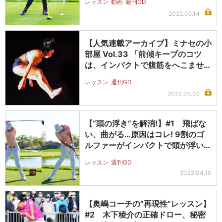
レッスン
動画
週刊GD
2022.05.14
【人気連載アーカイブ】ミナセの小
部屋 Vol.33 「前傾キープのコツ
は、インパクトで腹筋をへこませ…
レッスン
週刊GD
2022.05.02
【“頭の浮き”を解消!】#1 飛ばな
い、曲がる…原因はコレ! 9割のゴ
ルファーがインパクトで頭が浮い…
レッスン
週刊GD
2022.04.10
【奥嶋コーチの“再現性”レッスン】
#2 木下稜介の正確ドロー、秘密