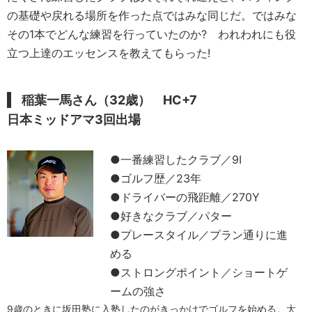
の基礎や戻れる場所を作った点ではみな同じだ。ではみな
その1本でどんな練習を行っていたのか? われわれにも役
立つ上達のエッセンスを教えてもらった!
稲葉一馬さん（32歳） HC+7
日本ミッドアマ3回出場
●一番練習したクラブ／9I
●ゴルフ歴／23年
●ドライバーの飛距離／270Y
●好きなクラブ／パター
●プレースタイル／プラン通りに進
める
●ストロングポイント／ショートゲ
ームの強さ
9歳のときに坂田塾に入塾したのがきっかけでゴルフを始める。大