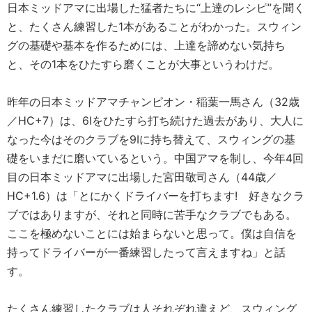
日本ミッドアマに出場した猛者たちに“上達のレシピ”を聞く
と、たくさん練習した1本があることがわかった。スウィン
グの基礎や基本を作るためには、上達を諦めない気持ち
と、その1本をひたすら磨くことが大事というわけだ。
昨年の日本ミッドアマチャンピオン・稲葉一馬さん（32歳
／HC+7）は、6Iをひたすら打ち続けた過去があり、大人に
なった今はそのクラブを9Iに持ち替えて、スウィングの基
礎をいまだに磨いているという。中国アマを制し、今年4回
目の日本ミッドアマに出場した宮田敬司さん（44歳／
HC+1.6）は「とにかくドライバーを打ちます! 好きなクラ
ブではありますが、それと同時に苦手なクラブでもある。
ここを極めないことには始まらないと思って。僕は自信を
持ってドライバーが一番練習したって言えますね」と話
す。
たくさん練習したクラブは人それぞれ違えど、スウィング