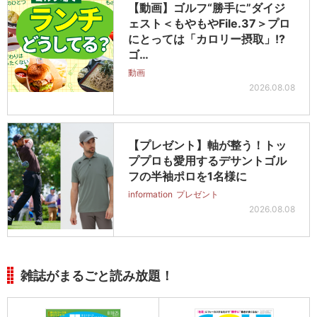
【動画】ゴルフ“勝手に”ダイジ
ェスト＜もやもやFile.37＞プロ
にとっては「カロリー摂取」!?
ゴ…
動画
2026.08.08
【プレゼント】軸が整う！トッ
ププロも愛用するデサントゴル
フの半袖ポロを1名様に
information
プレゼント
2026.08.08
雑誌がまるごと読み放題！