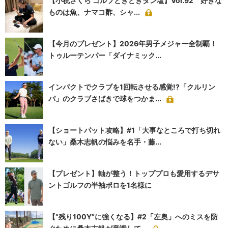
【小祝さくら ゴルフときどきタン塩】Vol.92 好きな
ものは魚、ナマコ酢、シャ...
【今月のプレゼント】2026年男子メジャー全制覇！
トゥルーテンパー「ダイナミック...
インパクトでクラブを1回転させる感覚!?「クルリン
パ」のクラブさばきで球をつかま...
【ショートパット攻略】#1「大事なところで打ち切れ
ない」桑木志帆の悩みを名手・藤...
【プレゼント】軸が整う！トッププロも愛用するデサ
ントゴルフの半袖ポロを1名様に
【“残り100Y”に強くなる】#2「左奥」へのミスを防