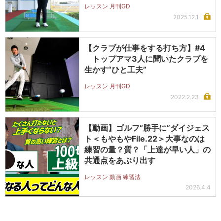
レッスン 月刊GD
2025.12.1
【クラブが仕事をする打ち方】#4
トップアマ3人に聞いたクラブを
生かす“ひと工夫”
レッスン 月刊GD
2022.2.23
【動画】ゴルフ“勝手に”ダイジェス
ト＜もやもやFile.22＞大事なのは
練習の量？質？「上達が早い人」の
共通点をあぶり出す
レッスン 動画 練習法
2026.4.4