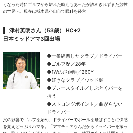
くなった時にゴルフから離れた時期もあったが諦めきれずまた競技
の世界へ。現在は栃木県小山市で眼科を経営
津村英明さん（53歳） HC+2
日本ミッドアマ3回出場
●一番練習したクラブ／ドライバー
●ゴルフ歴／28年
●1Wの飛距離／260Y
●好きなクラブ／ウッド類
●プレースタイル／しぶとくパーを
拾う
●ストロングポイント／曲がらない
ドライバー
父の影響でゴルフを始め、ドライバーでボールを飛ばすことに快感
を覚えどっぷりハマる。「アマチュアなんだからドライバーを振っ