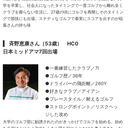
学を卒業し、社会人になったタイミングで一度ゴルフから離れ全く
クラブを握らない生活に。27歳の頃にゴルフを再開しそのタイミン
グで競技にも出場。ステディなゴルフで着実にスコアを出すのが稲
葉さんの持ち味
斉野恵康さん（53歳） HC0
日本ミッドアマ7回出場
●一番練習したクラブ／7I
●ゴルフ歴／36年
●ドライバーの飛距離／260Y
●好きなクラブ／アイアン
●プレースタイル／耐えるゴルフ
●ストロングポイント／リスクヘッ
ジした攻め
大学のゴルフ部に勧誘されたのがきっかけでゴルフを始める。始め