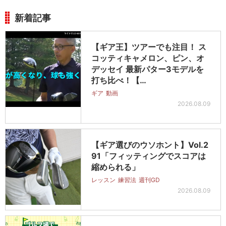
新着記事
【ギア王】ツアーでも注目！ ス
コッティキャメロン、ピン、オ
デッセイ 最新パター3モデルを
打ち比べ！【…
ギア
動画
2026.08.09
【ギア選びのウソホント】Vol.2
91「フィッティングでスコアは
縮められる」
レッスン
練習法
週刊GD
2026.08.09