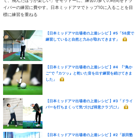
て、飛んだほうが楽しい」をモットーに、練習の多くの時間をドラ
イバーの練習に費やす。日本ミッドアマでトップ10に入ることを目
標に練習を重ねる
【日本ミッドアマ出場者の上達レシピ 】#5「58度で
練習していると自然と力みが取れてきます」
【日本ミッドアマ出場者の上達レシピ 】#4 ｢“鳥か
ご”で『カツッ』と乾いた音を出す練習を続けてきま
した」
【日本ミッドアマ出場者の上達レシピ 】#3「ドライ
バーを打ちまくって気づけば得意クラブに!」
【日本ミッドアマ出場者の上達レシピ 】#2「坂田塾