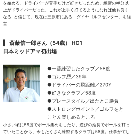
を始める。ドライバーが苦手だけど好きだったため、練習の半分以
上がドライバーだった。これが上手く打てるようになれば他も良く
なる! と信じて。現在は三原市にある「ダイヤゴルフセンター」を経
営
斎藤信一郎さん（54歳） HC1
日本ミッドアマ初出場
●一番練習したクラブ／58度
●ゴルフ歴／39年
●ドライバーの飛距離／270Y
●好きなクラブ／58度
●プレースタイル／出たとこ勝負
●ストロングポイント／ゴルフをと
ことん楽しめるところ
小さい頃に58度でボール集めをしたり、遊びの延長でボールを打っ
ていたことから、今もたくさん練習するクラブは58度。仕事が忙し