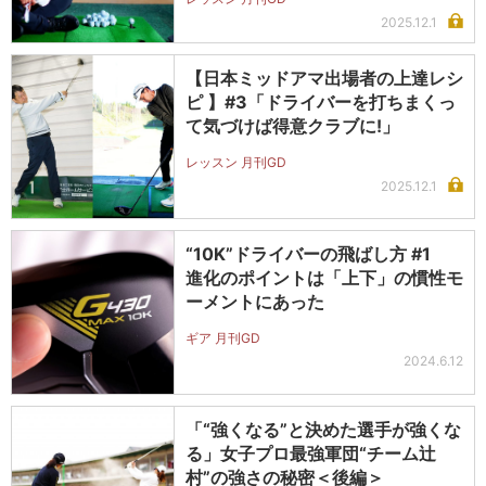
2025.12.1
【日本ミッドアマ出場者の上達レシ
ピ 】#3「ドライバーを打ちまくっ
て気づけば得意クラブに!」
レッスン 月刊GD
2025.12.1
“10K”ドライバーの飛ばし方 #1
進化のポイントは「上下」の慣性モ
ーメントにあった
ギア 月刊GD
2024.6.12
「“強くなる”と決めた選手が強くな
る」女子プロ最強軍団“チーム辻
村”の強さの秘密＜後編＞