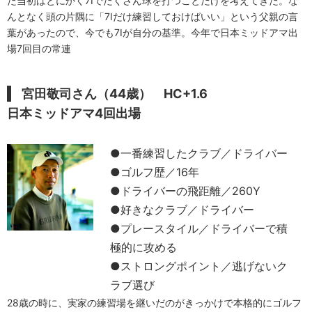
た当初はとにかく7Iでたくさん球を打つことだけを考えてきた。な
んとなく頭の片隅に「7Iだけ練習しておけばいい」という父親の言
葉があったので、今でも7Iが自分の基準。今年で日本ミッドアマ出
場7回目の常連
宮田敬司さん（44歳） HC+1.6
日本ミッドアマ4回出場
●一番練習したクラブ／ドライバー
●ゴルフ歴／16年
●ドライバーの飛距離／260Y
●好きなクラブ／ドライバー
●プレースタイル／ドライバーで積
極的に攻める
●ストロングポイント／逃げないク
ラブ選び
28歳の時に、実家の練習場を継いだのがきっかけで本格的にゴルフ