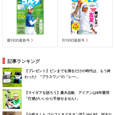
週刊GD最新号
月刊GD最新号
記事ランキング
【プレゼント】ピンまでを測るだけの時代は、もう終
わった! “プラスワン”の「レー...
【マイギアを語ろう】桑木志帆 アイアンは8年愛用
「打感がいいから手放せません!」
【小祝さくら ゴルフときどきタン塩】Vol.92 好きな