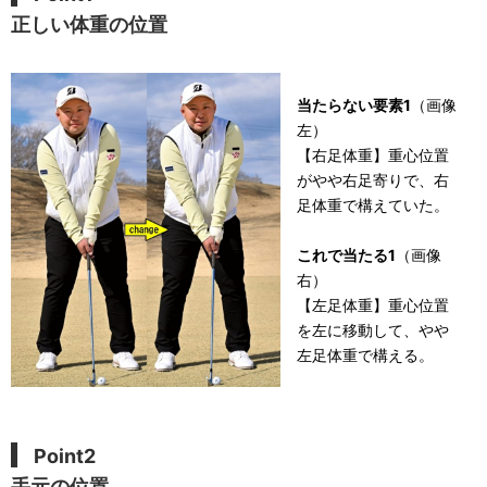
正しい体重の位置
当たらない要素1
（画像
左）
【右足体重】重心位置
がやや右足寄りで、右
足体重で構えていた。
これで当たる1
（画像
右）
【左足体重】重心位置
を左に移動して、やや
左足体重で構える。
Point2
手元の位置