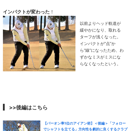
インパクトが変わった
！
以前よりヘッド軌道が
緩やかになり、取れる
ターフが浅くなった。
インパクトが“点”か
ら“線”になったため、わ
ずかなミスがミスにな
らなくなったという。
>>後編はこちら
【パーオン率1位のアイアン術】＜後編＞「フォロー
でシャフトを立てる」方向性を劇的に良くするクラブ