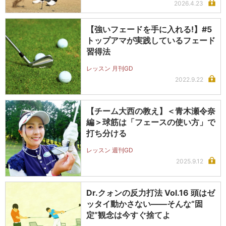
2026.4.23
【強いフェードを手に入れる!】#5
トップアマが実践しているフェード
習得法
レッスン 月刊GD
2022.9.22
【チーム大西の教え】＜青木瀬令奈
編＞球筋は「フェースの使い方」で
打ち分ける
レッスン 週刊GD
2025.9.12
Dr.クォンの反力打法 Vol.16 頭はゼ
ッタイ動かさない――そんな“固
定”観念は今すぐ捨てよ