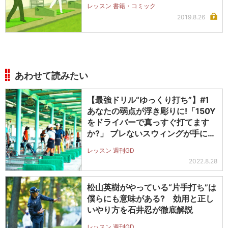
レッスン 書籍・コミック
2019.8.26
あわせて読みたい
【最強ドリル“ゆっくり打ち”】#1
あなたの弱点が浮き彫りに!「150Y
をドライバーで真っすぐ打てます
か?」 ブレないスウィングが手に入
る!
レッスン 週刊GD
2022.8.28
松山英樹がやっている“片手打ち”は
僕らにも意味がある? 効用と正し
いやり方を石井忍が徹底解説
レッスン 週刊GD