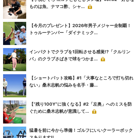
ものは魚、ナマコ酢、シャ...
【今月のプレゼント】2026年男子メジャー全制覇！
トゥルーテンパー「ダイナミック...
インパクトでクラブを1回転させる感覚!?「クルリン
パ」のクラブさばきで球をつかま...
【ショートパット攻略】#1「大事なところで打ち切れ
ない」桑木志帆の悩みを名手・藤...
【“残り100Y”に強くなる】#2「左奥」へのミスを防
ぐために桑木志帆が意識して...
猛暑を前に今から準備！ゴルフにいいクーラーボック
スあります!!