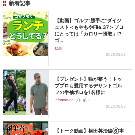
新着記事
【動画】ゴルフ“勝手に”ダイジ
ェスト＜もやもやFile.37＞プロ
にとっては「カロリー摂取」!?
ゴ…
動画
2026.08.08
【プレゼント】軸が整う！トッ
ププロも愛用するデサントゴル
フの半袖ポロを1名様に
information
プレゼント
2026.08.08
【トーク動画】横田英治編⑥本