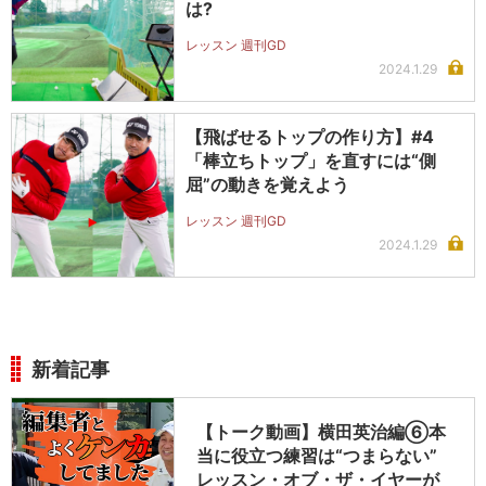
は?
レッスン 週刊GD
2024.1.29
【飛ばせるトップの作り方】#4
「棒立ちトップ」を直すには“側
屈”の動きを覚えよう
レッスン 週刊GD
2024.1.29
新着記事
【トーク動画】横田英治編⑥本
当に役立つ練習は“つまらない”
レッスン・オブ・ザ・イヤーが