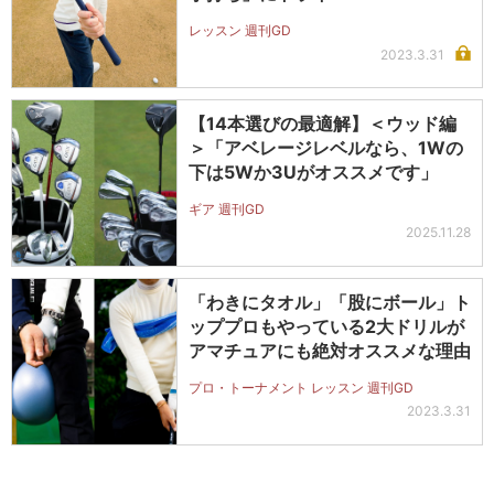
レッスン 週刊GD
2023.3.31
【14本選びの最適解】＜ウッド編
＞「アベレージレベルなら、1Wの
下は5Wか3Uがオススメです」
ギア 週刊GD
2025.11.28
「わきにタオル」「股にボール」ト
ッププロもやっている2大ドリルが
アマチュアにも絶対オススメな理由
プロ・トーナメント レッスン 週刊GD
2023.3.31