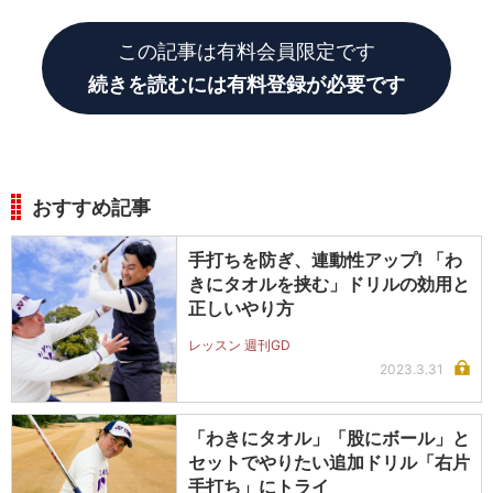
という山村さん。効果は確実に出てきているぞ。
この記事は有料会員限定です
続きを読むには有料登録が必要です
おすすめ記事
手打ちを防ぎ、連動性アップ! 「わ
きにタオルを挟む」ドリルの効用と
正しいやり方
レッスン 週刊GD
2023.3.31
「わきにタオル」「股にボール」と
セットでやりたい追加ドリル「右片
手打ち」にトライ