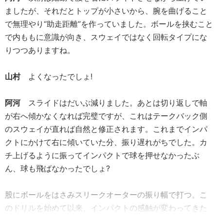
ましたが、それだとトップが小さいから、腕を曲げること
で無理やり“助走距離”を作っていました。ボールを挟むこと
で内ももに意識が向き、スウェイではなく回転タイプにな
りつつありますね。
山村
よくなったでしょ!
阿河
スライドはだいぶ減りました。あとは切り返しで軸
が右へ傾かなくなれば完璧ですが、これはテークバック側
のスウェイが直れば自然と修正されます。これまでインパ
クトにかけて右に傾いていた分、振り遅れがちでした。カ
チ上げるように振ってインパクトで球を押せなかったぶ
ん、球も飛ばなかったでしょ?
股にボールをはさみスリークオーターの振り幅で打つ。こ
のドリルを始めて以来、インパクトの感触が変わってきた