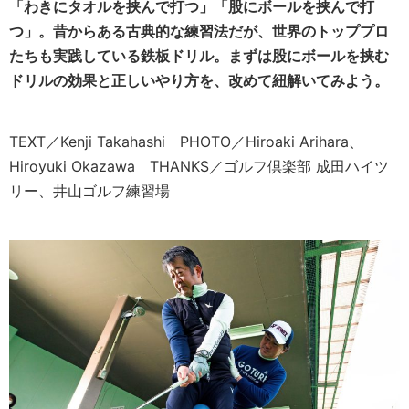
「わきにタオルを挟んで打つ」「股にボールを挟んで打
つ」。昔からある古典的な練習法だが、世界のトッププロ
たちも実践している鉄板ドリル。まずは股にボールを挟む
ドリルの効果と正しいやり方を、改めて紐解いてみよう。
TEXT／Kenji Takahashi PHOTO／Hiroaki Arihara、
Hiroyuki Okazawa THANKS／ゴルフ倶楽部 成田ハイツ
リー、井山ゴルフ練習場