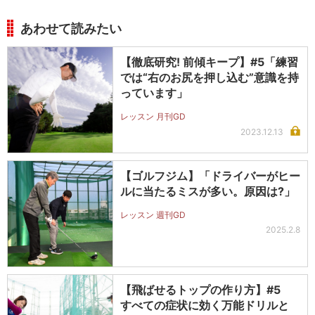
あわせて読みたい
【徹底研究! 前傾キープ】#5「練習
では“右のお尻を押し込む”意識を持
っています」
レッスン 月刊GD
2023.12.13
【ゴルフジム】「ドライバーがヒー
ルに当たるミスが多い。原因は?」
レッスン 週刊GD
2025.2.8
【飛ばせるトップの作り方】#5
すべての症状に効く万能ドリルと