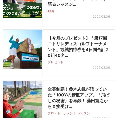
語るレッスン…
動画
2026.08.06
【今月のプレゼント】「第17回
ニトリレディスゴルフトーナメ
ント」観戦招待券を4日間合計2
0組40名…
プレゼント
2026.08.06
全英制覇！桑木志帆が語ってい
た「100Yの精度アップ」「飛ば
しの秘密」を再録！ 藤田寛之か
ら直接受け…
プロ・トーナメント
レッスン