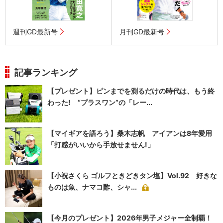
週刊GD最新号
月刊GD最新号
記事ランキング
【プレゼント】ピンまでを測るだけの時代は、もう終
わった! “プラスワン”の「レー...
【マイギアを語ろう】桑木志帆 アイアンは8年愛用
「打感がいいから手放せません!」
【小祝さくら ゴルフときどきタン塩】Vol.92 好きな
ものは魚、ナマコ酢、シャ...
【今月のプレゼント】2026年男子メジャー全制覇！