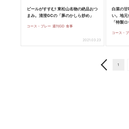
ビールがすすむ! 東松山名物の絶品おつ
白菜の甘
まみ。清澄GCの「豚のかしら炒め」
い。地元
「特製ロ
コース・プレー
週刊GD
食事
コース・プ
2021.03.23
1