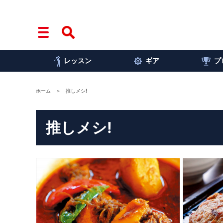
レッスン
ギア
プ
ホーム
推しメシ!
推しメシ!