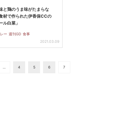
味と鶏のうま味がたまらな
食材で作られた伊香保CCの
ール白菜」
レー
週刊GD
食事
2021.03.09
…
4
5
6
7