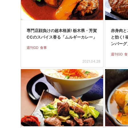
専門店顔負けの超本格派! 栃木県・芳賀
赤身肉と
CCのスパイス香る「ムルギーカレー」
と効く!
ンバーグ
週刊GD
食事
週刊GD
食
2021.04.28