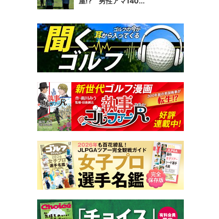
屋!? 男性アマ140...