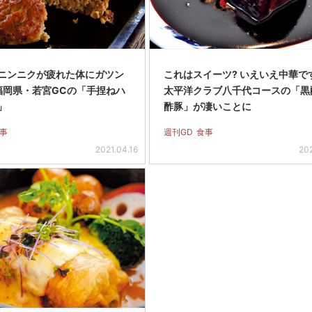
ニンニクが疲れた体にガツン
これはスイーツ? いえいえ中華で
 福岡県・若宮GCの「手捏ねハ
太平洋クラブ八千代コースの「黒
」
酢豚」が凄いことに
事
週刊GD
食事
2021.04.16
20