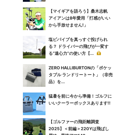
【マイギアを語ろう】桑木志帆
アイアンは8年愛用「打感がいい
から手放せません!」
塩ビパイプを真っすぐ投げられ
る？ ドライバーの飛びが一変す
る“遠心力”の使い方【...
ZERO HALLIBURTONの「ポケッ
タブル ランドリートート」（非売
品）を...
猛暑を前に今から準備！ゴルフに
いいクーラーボックスあります!!
【ゴルファーの飛距離調査
2025】＜前編＞220Yは飛ばし