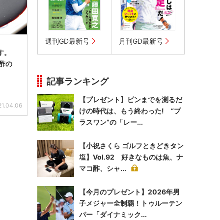
週刊GD最新号
月刊GD最新号
す。
酢の
記事ランキング
【プレゼント】ピンまでを測るだ
21.04.06
けの時代は、もう終わった! “プ
ラスワン”の「レー...
【小祝さくら ゴルフときどきタン
塩】Vol.92 好きなものは魚、ナ
マコ酢、シャ...
【今月のプレゼント】2026年男
子メジャー全制覇！トゥルーテン
パー「ダイナミック...