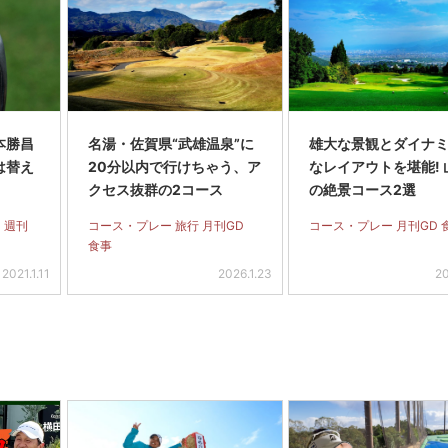
本勝昌
名湯・佐賀県“武雄温泉”に
雄大な景観とダイナ
は替え
20分以内で行けちゃう、ア
なレイアウトを堪能! 
クセス抜群の2コース
の絶景コース2選
 週刊
コース・プレー 旅行 月刊GD
コース・プレー 月刊GD 
食事
2021.1.11
2026.1.23
20