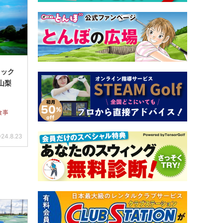
ミック
山梨
食事
24.8.23