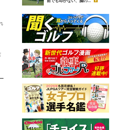
前でも叩かない、脳の...
れ
。
言