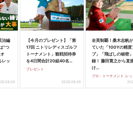
英治編
【今月のプレゼント】「第
全英制覇！桑木志帆
は“つ
17回 ニトリレディスゴルフ
ていた「100Yの精度
・オ
トーナメント」観戦招待券
プ」「飛ばしの秘密
るレッ
を4日間合計20組40名…
録！ 藤田寛之から直
け…
プレゼント
プロ・トーナメント
レッ
26.08.06
2026.08.06
202