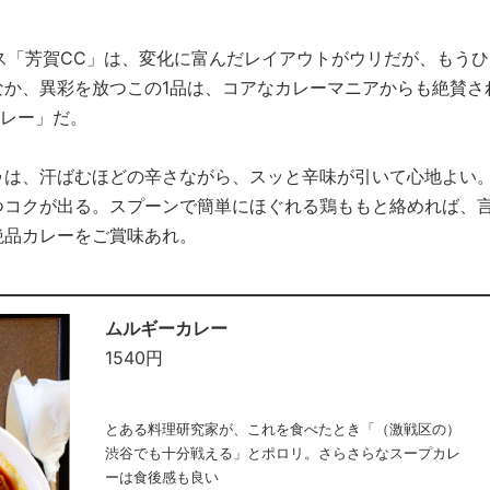
ス「芳賀CC」は、変化に富んだレイアウトがウリだが、もうひ
なか、異彩を放つこの1品は、コアなカレーマニアからも絶賛さ
カレー」だ。
ゥは、汗ばむほどの辛さながら、スッと辛味が引いて心地よい
つコクが出る。スプーンで簡単にほぐれる鶏ももと絡めれば、
絶品カレーをご賞味あれ。
ムルギーカレー
1540円
とある料理研究家が、これを食べたとき「（激戦区の）
渋谷でも十分戦える」とポロリ。さらさらなスープカレ
ーは食後感も良い