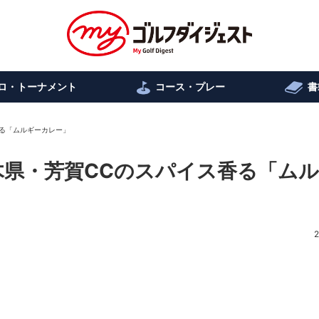
ロ・トーナメント
コース・プレー
書
香る「ムルギーカレー」
木県・芳賀CCのスパイス香る「ム
2