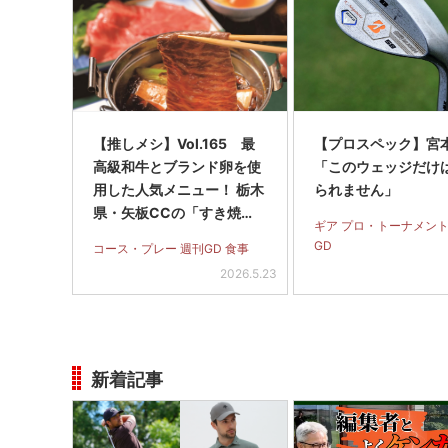
【推しメシ】Vol.165 最
【プロスペック】宮
高級和牛とブランド卵を使
「このウェッジだけ
用した人気メニュー！ 栃木
られません」
県・矢板CCの「すき焼
ギア プロ・トーナメント
き」
GD
コース・プレー 週刊GD 食事
2026.5.23
新着記事