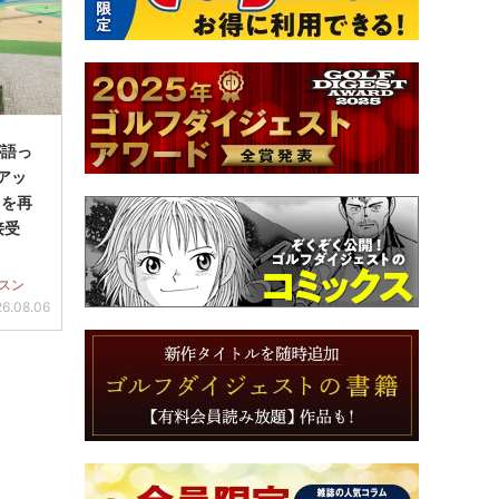
が語っ
アッ
」を再
接受
スン
6.08.06