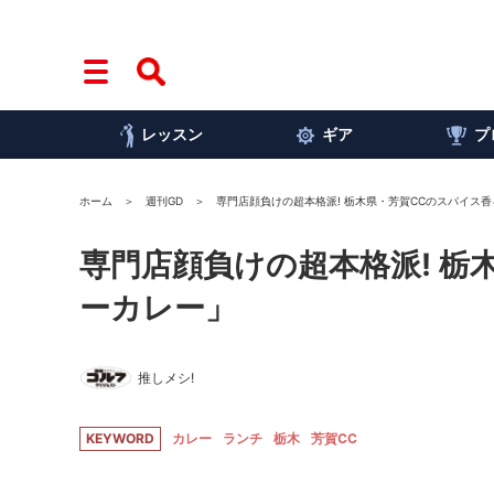
レッスン
ギア
プ
ホーム
週刊GD
専門店顔負けの超本格派! 栃木県・芳賀CCのスパイス
専門店顔負けの超本格派! 栃
ーカレー」
推しメシ!
KEYWORD
カレー
ランチ
栃木
芳賀CC