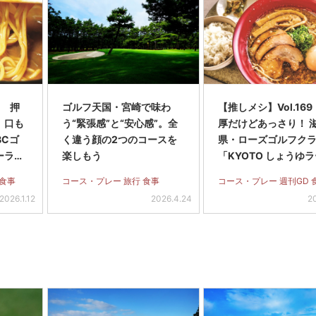
6 押
ゴルフ天国・宮崎で味わ
【推しメシ】Vol.16
、口も
う“緊張感”と“安心感”。全
厚だけどあっさり！ 
BCゴ
く違う顔の2つのコースを
県・ローズゴルフク
ーラー
楽しもう
「KYOTO しょうゆ
ン」
 食事
コース・プレー 旅行 食事
コース・プレー 週刊GD 
2026.1.12
2026.4.24
2