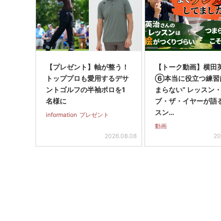
【プレゼント】軸が整う！
【トーク動画】横田
トッププロも愛用するデサ
⑥本当に役立つ練習
ントゴルフの半袖ポロを1
まらない” レッスン
名様に
ブ・ザ・イヤーが語
スン…
information
プレゼント
動画
2026.08.08
20