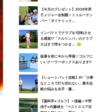
【今月のプレゼント】2026年男
子メジャー全制覇！トゥルーテン
パー「ダイナミック...
インパクトでクラブを1回転させ
る感覚!?「クルリンパ」のクラブ
さばきで球をつかま...
猛暑を前に今から準備！ゴルフに
いいクーラーボックスあります!!
【ショートパット攻略】#1「大事
なところで打ち切れない」桑木志
帆の悩みを名手・藤...
【脳科学×ゴルフ】＜後編＞中野
信子×内藤雄士「ベストスコア目