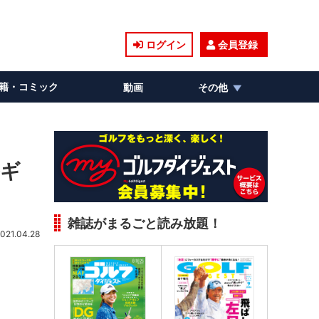
ログイン
会員登録
籍・コミック
動画
その他
ルギ
雑誌がまるごと読み放題！
021.04.28