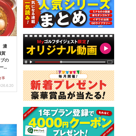
9 濃
滋賀
ラブの
ラーメ
食事
026.6.20