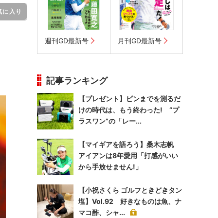
気に入り
週刊GD最新号
月刊GD最新号
記事ランキング
【プレゼント】ピンまでを測るだ
けの時代は、もう終わった! “プ
ラスワン”の「レー...
【マイギアを語ろう】桑木志帆
アイアンは8年愛用「打感がいい
から手放せません!」
【小祝さくら ゴルフときどきタン
塩】Vol.92 好きなものは魚、ナ
マコ酢、シャ...