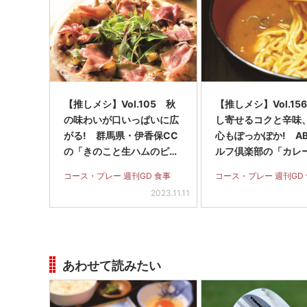
【推しメシ】Vol.105 秋
【推しメシ】Vol.15
の味わいが口いっぱいに広
し寄せるコクと辛味
がる! 群馬県・伊香保CC
心もぽっかぽか! A
の「きのこと生ハムのピ
ルフ倶楽部の「カレ
ザ」
メン」
コース・プレー 週刊GD 食事
コース・プレー 週刊GD
2023.11.11
あわせて読みたい