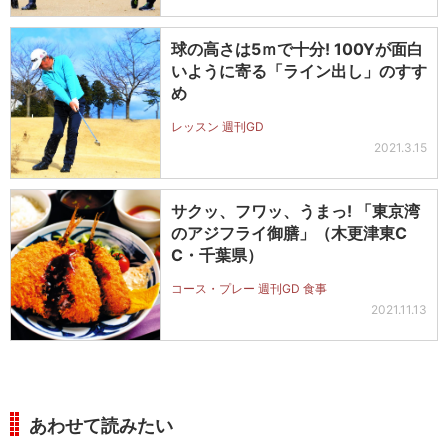
球の高さは5ｍで十分! 100Yが面白
いように寄る「ライン出し」のすす
め
レッスン 週刊GD
2021.3.15
サクッ、フワッ、うまっ! 「東京湾
のアジフライ御膳」（木更津東C
C・千葉県）
コース・プレー 週刊GD 食事
2021.11.13
あわせて読みたい