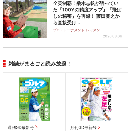
全英制覇！桑木志帆が語ってい
た「100Yの精度アップ」「飛ば
しの秘密」を再録！ 藤田寛之か
ら直接受け…
プロ・トーナメント
レッスン
2026.08.06
雑誌がまるごと読み放題！
週刊GD最新号
月刊GD最新号