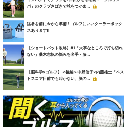
パ」のクラブさばきで球をつかま...
猛暑を前に今から準備！ゴルフにいいクーラーボック
スあります!!
【ショートパット攻略】#1「大事なところで打ち切れ
ない」桑木志帆の悩みを名手・藤...
【脳科学×ゴルフ】＜後編＞中野信子×内藤雄士「ベス
トスコア目前でも叩かない、脳の...