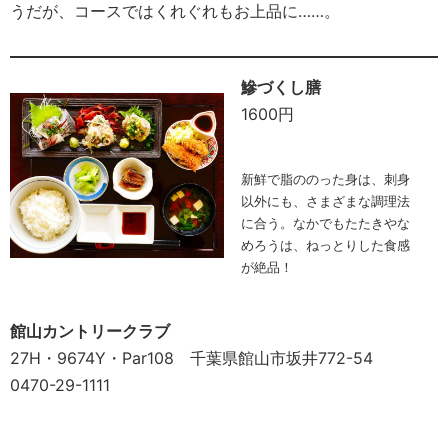
うだが、コースではくれぐれもお上品に……。
鰺づくし膳
1600円
新鮮で脂ののった身は、刺身
以外にも、さまざまな調理法
に合う。なかでもたたきやな
めろうは、ねっとりした食感
が絶品！
館山カントリークラブ
27H・9674Y・Par108 千葉県館山市坂井772-54
0470-29-1111