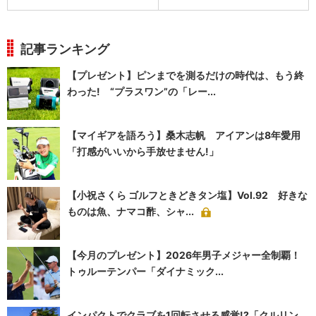
記事ランキング
【プレゼント】ピンまでを測るだけの時代は、もう終
わった! “プラスワン”の「レー...
【マイギアを語ろう】桑木志帆 アイアンは8年愛用
「打感がいいから手放せません!」
【小祝さくら ゴルフときどきタン塩】Vol.92 好きな
ものは魚、ナマコ酢、シャ...
【今月のプレゼント】2026年男子メジャー全制覇！
トゥルーテンパー「ダイナミック...
インパクトでクラブを1回転させる感覚!?「クルリン