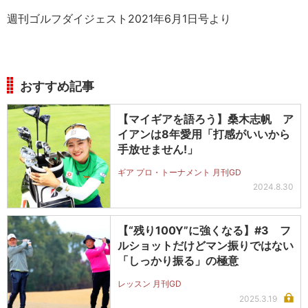
週刊ゴルフダイジェスト2021年6月1日号より
おすすめ記事
【マイギアを語ろう】桑木志帆 ア
イアンは8年愛用「打感がいいから
手放せません!」
ギア プロ・トーナメント 月刊GD
2024.8.30
【“残り100Y”に強くなる】#3 フ
ルショットだけどマン振りではない
「しっかり振る」の極意
レッスン 月刊GD
2025.3.19