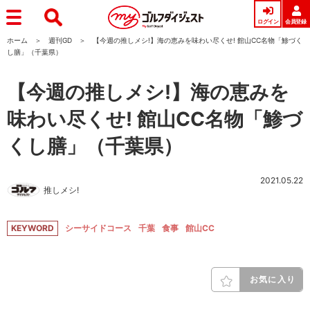
ログイン
会員登録
ホーム
週刊GD
【今週の推しメシ!】海の恵みを味わい尽くせ! 館山CC名物「鯵づく
し膳」（千葉県）
【今週の推しメシ!】海の恵みを
味わい尽くせ! 館山CC名物「鯵づ
くし膳」（千葉県）
2021.05.22
推しメシ!
KEYWORD
シーサイドコース
千葉
食事
館山CC
お気に入り