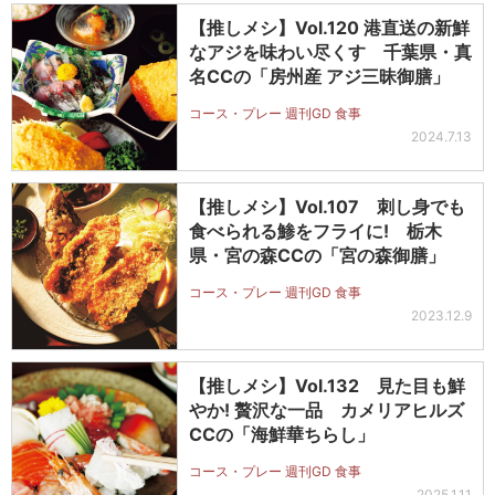
【推しメシ】Vol.120 港直送の新鮮
なアジを味わい尽くす 千葉県・真
名CCの「房州産 アジ三昧御膳」
コース・プレー 週刊GD 食事
2024.7.13
【推しメシ】Vol.107 刺し身でも
食べられる鯵をフライに! 栃木
県・宮の森CCの「宮の森御膳」
コース・プレー 週刊GD 食事
2023.12.9
【推しメシ】Vol.132 見た目も鮮
やか! 贅沢な一品 カメリアヒルズ
CCの「海鮮華ちらし」
コース・プレー 週刊GD 食事
2025.1.11