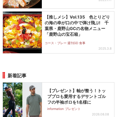
【推しメシ】Vol.135 色とりどり
の海の幸が口の中で弾け飛ぶ! 千
葉県・鹿野山GCの名物メニュー
「鹿野山の宝石箱」
コース・プレー 週刊GD 食事
2025.3.8
新着記事
【プレゼント】軸が整う！トッ
ププロも愛用するデサントゴル
フの半袖ポロを1名様に
information
プレゼント
2026.08.08