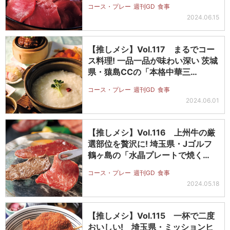
コース・プレー
週刊GD
食事
2024.06.15
【推しメシ】Vol.117 まるでコー
ス料理! 一品一品が味わい深い 茨城
県・猿島CCの「本格中華三…
コース・プレー
週刊GD
食事
2024.06.01
【推しメシ】Vol.116 上州牛の厳
選部位を贅沢に! 埼玉県・Jゴルフ
鶴ヶ島の「水晶プレートで焼く…
コース・プレー
週刊GD
食事
2024.05.18
【推しメシ】Vol.115 一杯で二度
おいしい! 埼玉県・ミッションヒ