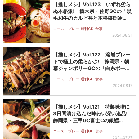
【推しメシ】Vol.123 いずれ劣ら
ぬ本格派! 栃木県・佐野GCの「黒
毛和牛のカルビ丼と本格盛岡冷…
コース・プレー
週刊GD
食事
2024.08.31
【推しメシ】Vol.122 溶岩プレー
トで極上の柔らかさ! 静岡県・朝
霧ジャンボリーGCの「白糸ポー…
コース・プレー
週刊GD
食事
2024.08.17
【推しメシ】Vol.121 特製味噌に
3日間漬け込んだ味わい深い逸品!
静岡県・三甲GC富士Cの銀鱈…
コース・プレー
週刊GD
食事
2024.07.27