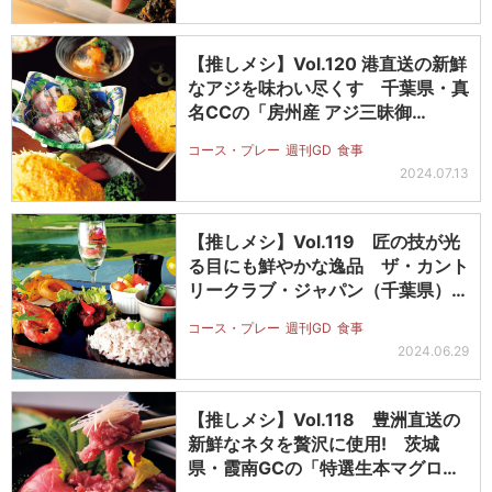
【推しメシ】Vol.120 港直送の新鮮
なアジを味わい尽くす 千葉県・真
名CCの「房州産 アジ三昧御…
コース・プレー
週刊GD
食事
2024.07.13
【推しメシ】Vol.119 匠の技が光
る目にも鮮やかな逸品 ザ・カント
リークラブ・ジャパン（千葉県）…
コース・プレー
週刊GD
食事
2024.06.29
【推しメシ】Vol.118 豊洲直送の
新鮮なネタを贅沢に使用! 茨城
県・霞南GCの「特選生本マグロ
丼…