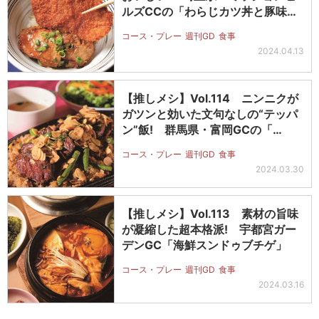
ルズCCの「わらじカツ丼と豚味…
コース・プレー
週刊GD
食事
2024.04.13
【推しメシ】Vol.114 ニンニクが
ガツンと効いた文句なしの“テッパ
ン”飯! 群馬県・富岡GCの「…
コース・プレー
週刊GD
食事
2024.03.30
【推しメシ】Vol.113 素材の旨味
が凝縮した超本格派! 宇都宮ガー
デンGC「海鮮スンドゥブチゲ」
コース・プレー
週刊GD
食事
2024.03.16