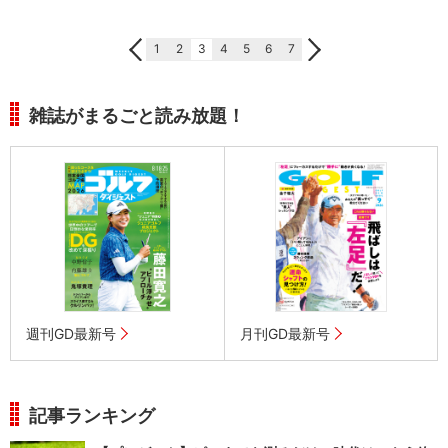
1
2
3
4
5
6
7
雑誌がまるごと読み放題！
週刊GD最新号
月刊GD最新号
記事ランキング