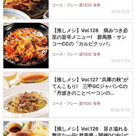
コース・プレー
週刊GD
食事
2024.11.23
【推しメシ】Vol.128 病みつき必
至の旨辛メニュー! 群馬県・サン
コーCCの「カルビクッパ」
コース・プレー
週刊GD
食事
2024.11.09
【推しメシ】Vol.127 “兵庫の秋”が
てんこもり! 三甲GCジャパンCの
「丹波きのことベーコンの…
コース・プレー
週刊GD
食事
2024.10.26
【推しメシ】Vol.126 旨さ溢れる
贅沢な一品! 群馬県・関越GC中山C