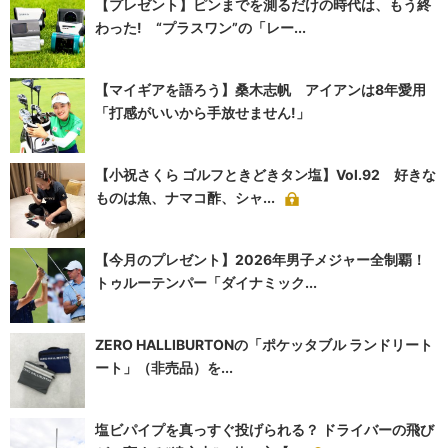
【プレゼント】ピンまでを測るだけの時代は、もう終
わった! “プラスワン”の「レー...
【マイギアを語ろう】桑木志帆 アイアンは8年愛用
「打感がいいから手放せません!」
【小祝さくら ゴルフときどきタン塩】Vol.92 好きな
ものは魚、ナマコ酢、シャ...
【今月のプレゼント】2026年男子メジャー全制覇！
トゥルーテンパー「ダイナミック...
ZERO HALLIBURTONの「ポケッタブル ランドリート
ート」（非売品）を...
塩ビパイプを真っすぐ投げられる？ ドライバーの飛び