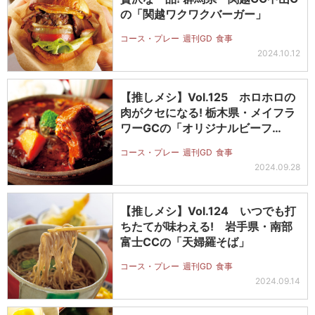
の「関越ワクワクバーガー」
コース・プレー
週刊GD
食事
2024.10.12
【推しメシ】Vol.125 ホロホロの
肉がクセになる! 栃木県・メイフラ
ワーGCの「オリジナルビーフ…
コース・プレー
週刊GD
食事
2024.09.28
【推しメシ】Vol.124 いつでも打
ちたてが味わえる! 岩手県・南部
富士CCの「天婦羅そば」
コース・プレー
週刊GD
食事
2024.09.14