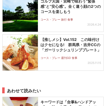
ゴルフ天国・宮崎で味わう“緊張
感”と“安心感”。全く違う顔の2つの
コースを楽しもう
コース・プレー 旅行 食事
2026.4.24
【推しメシ】Vol.152 この味付け
はクセになる! 群馬県・吉井CCの
「ガーリックシュリンププレート」
コース・プレー 週刊GD 食事
2025.11.15
あわせて読みたい
キーワードは「合掌&ハンドアッ