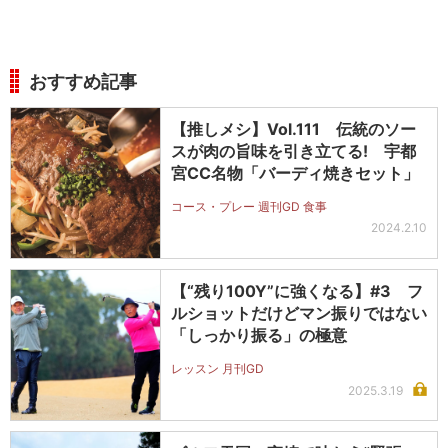
おすすめ記事
【推しメシ】Vol.111 伝統のソー
スが肉の旨味を引き立てる! 宇都
宮CC名物「バーディ焼きセット」
コース・プレー 週刊GD 食事
2024.2.10
【“残り100Y”に強くなる】#3 フ
ルショットだけどマン振りではない
「しっかり振る」の極意
レッスン 月刊GD
2025.3.19