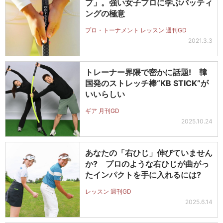
プ」。強い女子プロに学ぶパッティ
ングの極意
プロ・トーナメント レッスン 週刊GD
2021.3.3
トレーナー界隈で密かに話題! 韓
国発のストレッチ棒“KB STICK”が
いいらしい
ギア 月刊GD
2025.10.24
あなたの「右ひじ」伸びていません
か? プロのような右ひじが曲がっ
たインパクトを手に入れるには?
レッスン 週刊GD
2025.6.14