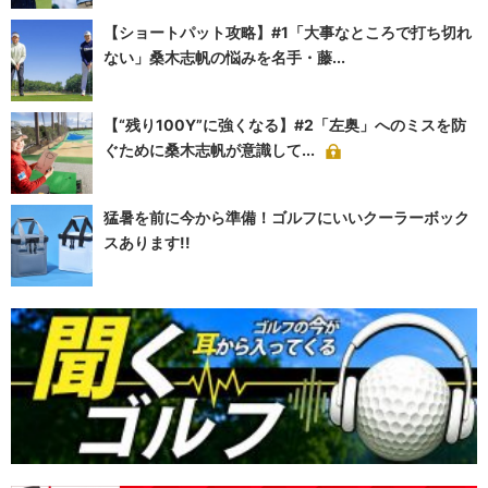
【ショートパット攻略】#1「大事なところで打ち切れ
ない」桑木志帆の悩みを名手・藤...
【“残り100Y”に強くなる】#2「左奥」へのミスを防
ぐために桑木志帆が意識して...
猛暑を前に今から準備！ゴルフにいいクーラーボック
スあります!!