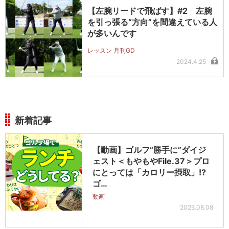
【左腕リードで飛ばす】#2 左腕
を引っ張る“方向”を間違えている人
が多いんです
レッスン 月刊GD
2024.4.25
新着記事
【動画】ゴルフ“勝手に”ダイジ
ェスト＜もやもやFile.37＞プロ
にとっては「カロリー摂取」!?
ゴ…
動画
2026.08.08