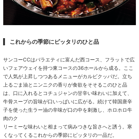
これからの季節にピッタリのひと品
サンコーCCはバラエティに富んだ西コース、フラットで広
いフェアウェイを持つ東コースの36ホールから成る。ここ
で人気が上昇しつつあるメニューがカルビクッパだ。立ち
上るごま油とニンニクの香りが食欲をそそるこのひと品
は、口に入れるとコチュジャンの甘辛い味わいに加えて、
牛骨スープの旨味が口いっぱいに広がる。続けて韓国唐辛
子を使った生ラー油の辛味が口の中を刺激し、ホロホロ牛
肉のク
リーミーな味わいと相まって病みつきな旨さへと誘う。寒
くなってくるこれからの季節にピッタリの一品だ。