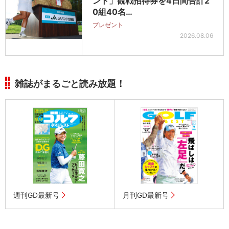
ント」観戦招待券を4日間合計2
0組40名…
プレゼント
2026.08.06
雑誌がまるごと読み放題！
週刊GD最新号
月刊GD最新号