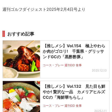
週刊ゴルフダイジェスト2025年2月4日号より
おすすめ記事
【推しメシ】Vol.154 極上やわら
か肉がゴロリ! 千葉県・グリッサ
ンドGCの「黒酢酢豚」
コース・プレー 週刊GD 食事
2025.12.13
【推しメシ】Vol.132 見た目も鮮
やか! 贅沢な一品 カメリアヒルズ
CCの「海鮮華ちらし」
コース・プレー 週刊GD 食事
2025.1.11