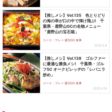
【推しメシ】Vol.135 色とりどり
の海の幸が口の中で弾け飛ぶ! 千
葉県・鹿野山GCの名物メニュー
「鹿野山の宝石箱」
コース・プレー 週刊GD 食事
2025.3.8
【推しメシ】Vol.138 ゴルファー
に最適な勝負メシ! 千葉県・ゴル
フ5C オークビレッヂの「レバニラ
炒め」
コース・プレー 週刊GD 食事
2025.4.19