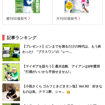
週刊GD最新号
月刊GD最新号
記事ランキング
【プレゼント】ピンまでを測るだけの時代は、もう終
わった! “プラスワン”の「レー...
【マイギアを語ろう】桑木志帆 アイアンは8年愛用
「打感がいいから手放せません!」
【小祝さくら ゴルフときどきタン塩】Vol.92 好きな
ものは魚、ナマコ酢、シャ...