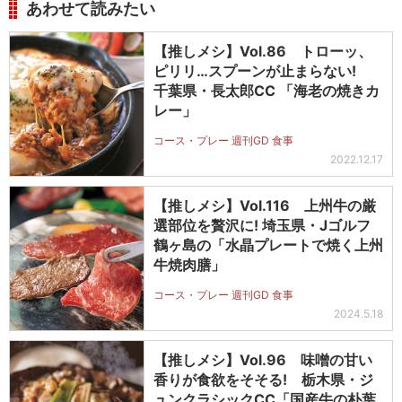
あわせて読みたい
【推しメシ】Vol.86 トローッ、
ピリリ…スプーンが止まらない!
千葉県・長太郎CC 「海老の焼きカ
レー」
コース・プレー 週刊GD 食事
2022.12.17
【推しメシ】Vol.116 上州牛の厳
選部位を贅沢に! 埼玉県・Jゴルフ
鶴ヶ島の「水晶プレートで焼く上州
牛焼肉膳」
コース・プレー 週刊GD 食事
2024.5.18
【推しメシ】Vol.96 味噌の甘い
香りが食欲をそそる! 栃木県・ジ
ュンクラシックCC「国産牛の朴葉