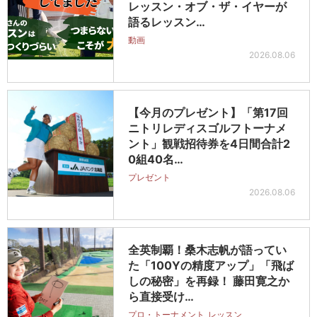
レッスン・オブ・ザ・イヤーが
語るレッスン…
動画
2026.08.06
【今月のプレゼント】「第17回
ニトリレディスゴルフトーナメ
ント」観戦招待券を4日間合計2
0組40名…
プレゼント
2026.08.06
全英制覇！桑木志帆が語ってい
た「100Yの精度アップ」「飛ば
しの秘密」を再録！ 藤田寛之か
ら直接受け…
プロ・トーナメント
レッスン