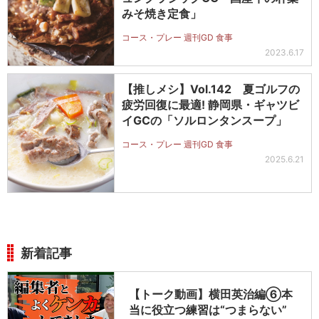
みそ焼き定食」
コース・プレー 週刊GD 食事
2023.6.17
【推しメシ】Vol.142 夏ゴルフの
疲労回復に最適! 静岡県・ギャツビ
イGCの「ソルロンタンスープ」
コース・プレー 週刊GD 食事
2025.6.21
新着記事
【トーク動画】横田英治編⑥本
当に役立つ練習は“つまらない”