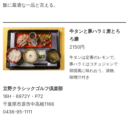
飯に最適な一品と言える。
牛タンと豚ハラミ麦とろ
ろ膳
2150円
牛タンは定番のレモンで。
豚ハラミはコチュジャンで
韓国風に味わおう。漬物、
味噌汁付き
立野クラシックゴルフ倶楽部
18H・6972Y・P72
千葉県市原市中高根1166
0436-95-1111