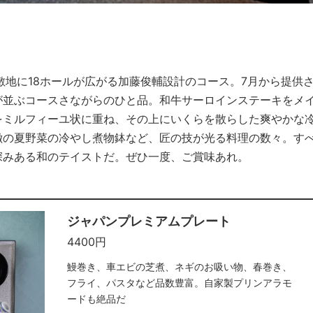
敷地に18ホールが広がる加藤俊輔設計のコース。7月から提供
が並ぶコースさながらのひと品。和牛サーロインステーキをメ
をミルフィーユ状に重ね、その上にいくらを散らした爽やかな
徴の夏野菜の冷やし煮物鉢など、匠の技が光る料理の数々。す
深みある和のテイストだ。ぜひ一度、ご賞味あれ。
ジャパンプレミアムプレート
4400円
鰻巻き、車エビの芝煮、ネギのお吸い物、春巻き、
フライ、パスタなど品数豊富。自家製プリンアラモ
ードも絶品だ