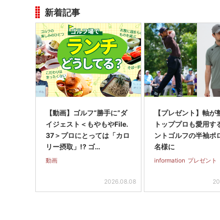
新着記事
【動画】ゴルフ“勝手に”ダ
【プレゼント】軸が
イジェスト＜もやもやFile.
トッププロも愛用す
37＞プロにとっては「カロ
ントゴルフの半袖ポ
リー摂取」!? ゴ…
名様に
動画
information
プレゼント
2026.08.08
20