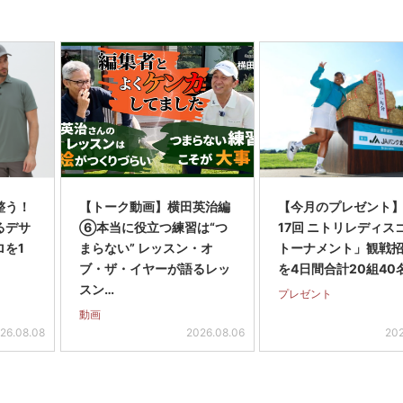
整う！
【トーク動画】横田英治編
【今月のプレゼント
るデサ
⑥本当に役立つ練習は“つ
17回 ニトリレディス
ロを1
まらない” レッスン・オ
トーナメント」観戦
ブ・ザ・イヤーが語るレッ
を4日間合計20組40
スン…
プレゼント
動画
26.08.08
2026.08.06
202