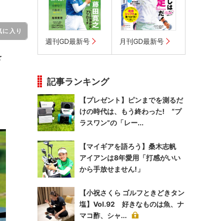
気に入り
週刊GD最新号
月刊GD最新号
を
記事ランキング
【プレゼント】ピンまでを測るだ
けの時代は、もう終わった! “プ
ラスワン”の「レー...
【マイギアを語ろう】桑木志帆
アイアンは8年愛用「打感がいい
から手放せません!」
【小祝さくら ゴルフときどきタン
塩】Vol.92 好きなものは魚、ナ
マコ酢、シャ...