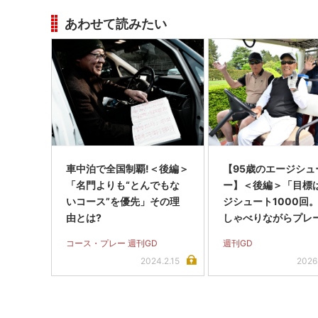
あわせて読みたい
車中泊で全国制覇!＜後編＞
【95歳のエージシュ
「名門よりも“とんでもな
ー】＜後編＞「目標
いコース”を優先」その理
ジシュート1000回
由とは?
しゃべりながらプレ
る、ボケない秘訣で
コース・プレー 週刊GD
週刊GD
2024.2.15
2026