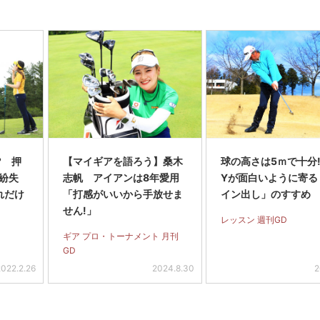
? 押
【マイギアを語ろう】桑木
球の高さは5ｍで十分! 
紛失
志帆 アイアンは8年愛用
Yが面白いように寄る
れだけ
「打感がいいから手放せま
イン出し」のすすめ
せん!」
レッスン 週刊GD
ギア プロ・トーナメント 月刊
GD
2022.2.26
2024.8.30
2