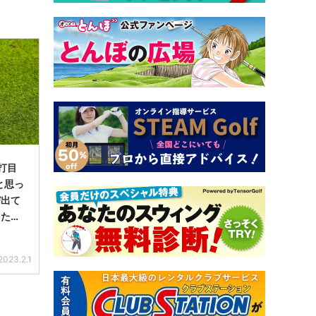
打目
と思っ
び出て
ったか
だよ
2023.2.1