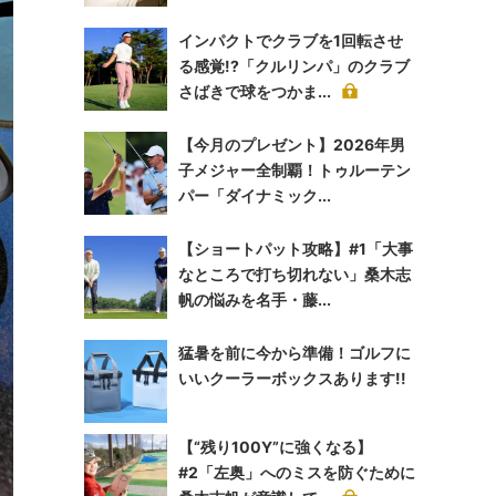
インパクトでクラブを1回転させ
る感覚!?「クルリンパ」のクラブ
さばきで球をつかま...
【今月のプレゼント】2026年男
子メジャー全制覇！トゥルーテン
パー「ダイナミック...
【ショートパット攻略】#1「大事
なところで打ち切れない」桑木志
帆の悩みを名手・藤...
猛暑を前に今から準備！ゴルフに
いいクーラーボックスあります!!
【“残り100Y”に強くなる】
#2「左奥」へのミスを防ぐために