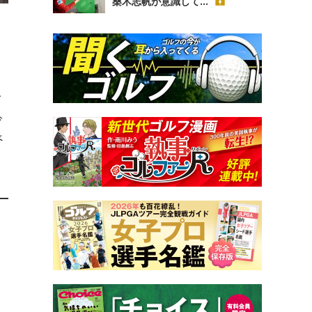
桑木志帆が意識して...
さ
イ
冷
べ