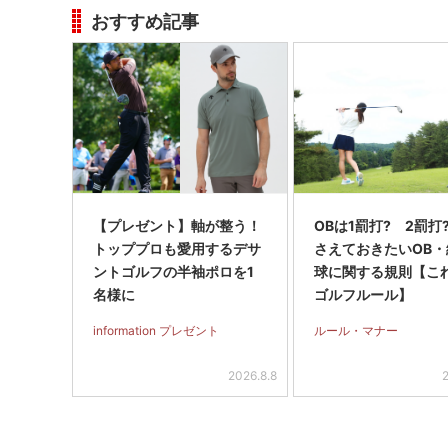
おすすめ記事
【プレゼント】軸が整う！
OBは1罰打? 2罰打
トッププロも愛用するデサ
さえておきたいOB・
ントゴルフの半袖ポロを1
球に関する規則【こ
名様に
ゴルフルール】
information プレゼント
ルール・マナー
2026.8.8