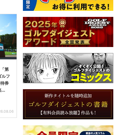
】「第
ゴルフ
招待券
名…
6.08.06