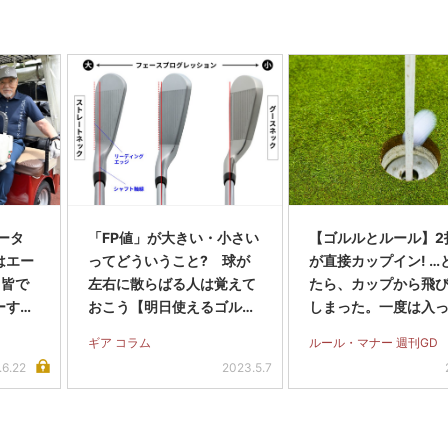
ータ
「FP値」が大きい・小さい
【ゴルルとルール】2
はエー
ってどういうこと? 球が
が直接カップイン! …
。皆で
左右に散らばる人は覚えて
たら、カップから飛
ーす
おこう【明日使えるゴルフ
しまった。一度は入
す」
用語】
らイーグルでいいん
ギア コラム
ルール・マナー 週刊GD
ね?
.6.22
2023.5.7