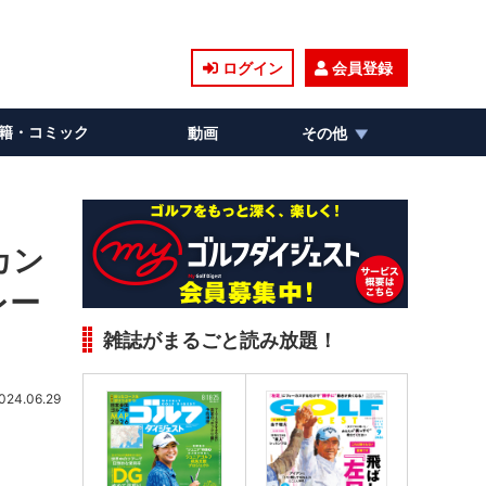
ログイン
会員登録
籍・コミック
動画
その他
カン
レー
雑誌がまるごと読み放題！
024.06.29