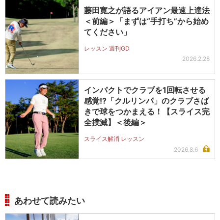
藤田寛之が語るアイアン最速上達法
＜前編＞「まずは“手打ち”から始め
てください」
レッスン 週刊GD
2026.2.28
インパクトでクラブを1回転させる
感覚!?「クルリンパ」のクラブさば
きで球をつかまえる！【スライス完
全撲滅】＜後編＞
スライス解消 レッスン
2026.8.6
あわせて読みたい