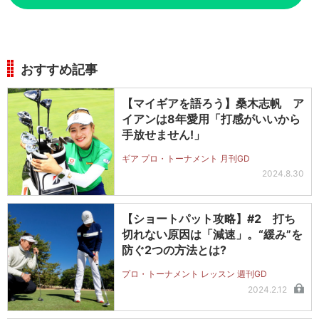
おすすめ記事
【マイギアを語ろう】桑木志帆 ア
イアンは8年愛用「打感がいいから
手放せません!」
ギア プロ・トーナメント 月刊GD
2024.8.30
【ショートパット攻略】#2 打ち
切れない原因は「減速」。“緩み”を
防ぐ2つの方法とは?
プロ・トーナメント レッスン 週刊GD
2024.2.12