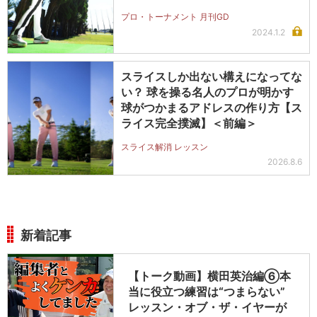
プロ・トーナメント 月刊GD
2024.1.2
スライスしか出ない構えになってな
い？ 球を操る名人のプロが明かす
球がつかまるアドレスの作り方【ス
ライス完全撲滅】＜前編＞
スライス解消 レッスン
2026.8.6
新着記事
【トーク動画】横田英治編⑥本
当に役立つ練習は“つまらない”
レッスン・オブ・ザ・イヤーが