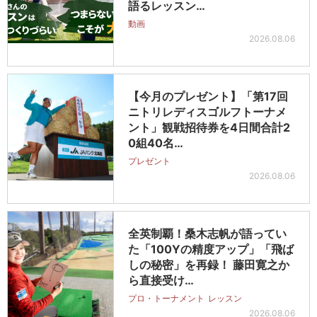
語るレッスン…
動画
2026.08.06
【今月のプレゼント】「第17回
ニトリレディスゴルフトーナメ
ント」観戦招待券を4日間合計2
0組40名…
プレゼント
2026.08.06
全英制覇！桑木志帆が語ってい
た「100Yの精度アップ」「飛ば
しの秘密」を再録！ 藤田寛之か
ら直接受け…
プロ・トーナメント
レッスン
2026.08.06