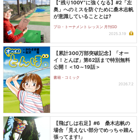
【“残り100Y”に強くなる】#2「左
奥」へのミスを防ぐために桑木志帆
が意識していることとは?
プロ・トーナメント レッスン 月刊GD
2025.3.19
【累計300万部突破記念】「オー
イ！とんぼ」第62話まで特別無料
公開！＜10～19話＞
書籍・コミック
2026.7.2
【飛ばしは右足】#6 桑木志帆の
場合「見えない部分でめっちゃ踏ん
張ってます!」