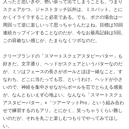
入ったと思いきや、勢い余って出てしまうことも。つまり
スクェアかつ、ジャストタッチ以外は、ミスパット。とに
かくイライラすること必至である。でも、ボクの場合は一
周回って逆に楽しいって思っちゃうんだよね。目標は10回
連続カップインすることなのだが、今なお最高記録は5回。
この容赦ない感じが、たまらなくツボなのだ。
クリーブランドの「スマートスクェアスタビーパター」も
好きだ。文字通り、ヘッドがスクェアというパターなのだ
が、ミソはフェースの長さがボールとほぼ一緒なこと。す
なわち、どこに当たっても芯、というわけ。ヘッドが小さ
いので、神経を集中させながらボールを芯でとらえる感覚
が、なんともいえず心地よい。なんなら「スマートスクェ
アスタビーパター」×「ツアーマットPro」という組み合わ
せで練習するのもアリ。とにかく、笑っちゃうくらい難し
いのだが、それを丸ごと楽しむつもりでやってみてほし
い。