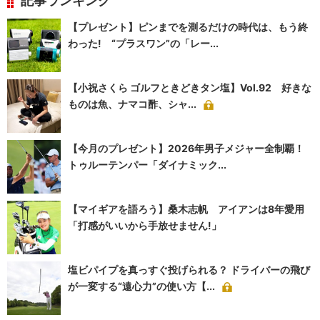
記事ランキング
【プレゼント】ピンまでを測るだけの時代は、もう終
わった! “プラスワン”の「レー...
【小祝さくら ゴルフときどきタン塩】Vol.92 好きな
ものは魚、ナマコ酢、シャ...
【今月のプレゼント】2026年男子メジャー全制覇！
トゥルーテンパー「ダイナミック...
【マイギアを語ろう】桑木志帆 アイアンは8年愛用
「打感がいいから手放せません!」
塩ビパイプを真っすぐ投げられる？ ドライバーの飛び
が一変する“遠心力”の使い方【...