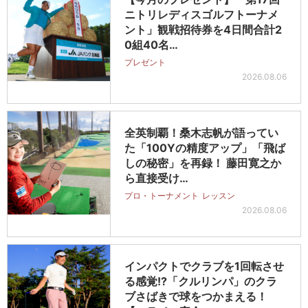
ニトリレディスゴルフトーナメ
ント」観戦招待券を4日間合計2
0組40名…
プレゼント
2026.08.06
全英制覇！桑木志帆が語ってい
た「100Yの精度アップ」「飛ば
しの秘密」を再録！ 藤田寛之か
ら直接受け…
プロ・トーナメント
レッスン
2026.08.06
インパクトでクラブを1回転させ
る感覚!?「クルリンパ」のクラ
ブさばきで球をつかまえる！