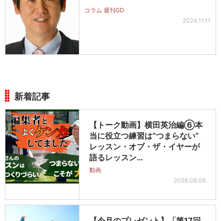
コラム 週刊GD
2024.11.11
新着記事
【トーク動画】横田英治編⑥本
当に役立つ練習は“つまらない”
レッスン・オブ・ザ・イヤーが
語るレッスン…
動画
2026.08.06
【今月のプレゼント】「第17回