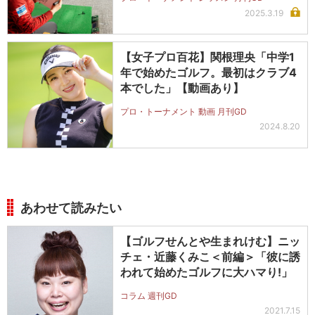
2025.3.19
【女子プロ百花】関根理央「中学1
年で始めたゴルフ。最初はクラブ4
本でした」【動画あり】
プロ・トーナメント 動画 月刊GD
2024.8.20
あわせて読みたい
【ゴルフせんとや生まれけむ】ニッ
チェ・近藤くみこ＜前編＞「彼に誘
われて始めたゴルフに大ハマり!」
コラム 週刊GD
2021.7.15