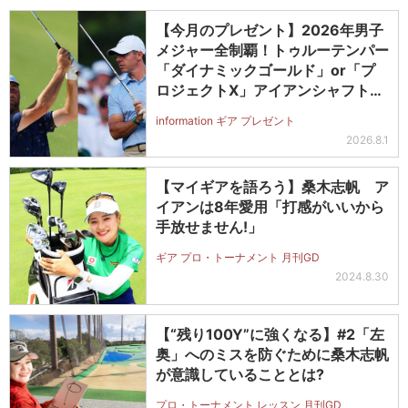
【今月のプレゼント】2026年男子
メジャー全制覇！トゥルーテンパー
「ダイナミックゴールド」or「プ
ロジェクトX」アイアンシャフト
（#5～#PW）＋ICONグリップセ
information ギア プレゼント
ットを抽選で2名に！
2026.8.1
【マイギアを語ろう】桑木志帆 ア
イアンは8年愛用「打感がいいから
手放せません!」
ギア プロ・トーナメント 月刊GD
2024.8.30
【“残り100Y”に強くなる】#2「左
奥」へのミスを防ぐために桑木志帆
が意識していることとは?
プロ・トーナメント レッスン 月刊GD