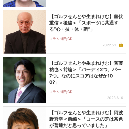
【ゴルフせんとや生まれけむ】室伏
重信＜後編＞「スポーツに共通す
る“心・技・体・調”」
コラム 週刊GD
2022.5.1
【ゴルフせんとや生まれけむ】斉藤
祐也＜前編＞「バーディ2つ、パー
7つ。なのにスコアはなぜか10
0?」
コラム 週刊GD
2023.6.16
【ゴルフせんとや生まれけむ】阿波
野秀幸＜前編＞「コースの芝は茶色
が普通だと思っていました」