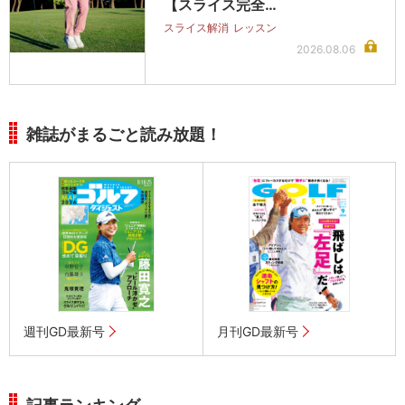
【スライス完全…
スライス解消
レッスン
2026.08.06
雑誌がまるごと読み放題！
週刊GD最新号
月刊GD最新号