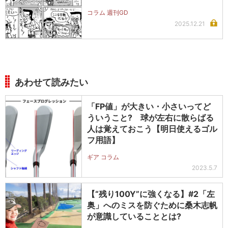
コラム 週刊GD
2025.12.21
あわせて読みたい
「FP値」が大きい・小さいってど
ういうこと? 球が左右に散らばる
人は覚えておこう【明日使えるゴル
フ用語】
ギア コラム
2023.5.7
【“残り100Y”に強くなる】#2「左
奥」へのミスを防ぐために桑木志帆
が意識していることとは?