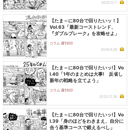
2025.12.7
【たま～に80台で回りたいッ！】
Vol.63「最新コーストレンド、
『ダブルブレーク』を攻略せよ」
コラム 週刊GD
2026.6.28
【たま～に80台で回りたいッ!】Vo
l.40「1年のまとめは大事! 反省し
新年の戦略を立てよう」
コラム 週刊GD
2025.12.28
【たま～に80台で回りたいッ!】Vo
l.39「身のほどをわきまえ、自分に
合う基準コースで鍛えるべし」