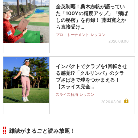
全英制覇！桑木志帆が語ってい
た「100Yの精度アップ」「飛ば
しの秘密」を再録！ 藤田寛之か
ら直接受け…
プロ・トーナメント
レッスン
2026.08.06
インパクトでクラブを1回転させ
る感覚!?「クルリンパ」のクラ
ブさばきで球をつかまえる！
【スライス完全…
スライス解消
レッスン
2026.08.06
雑誌がまるごと読み放題！