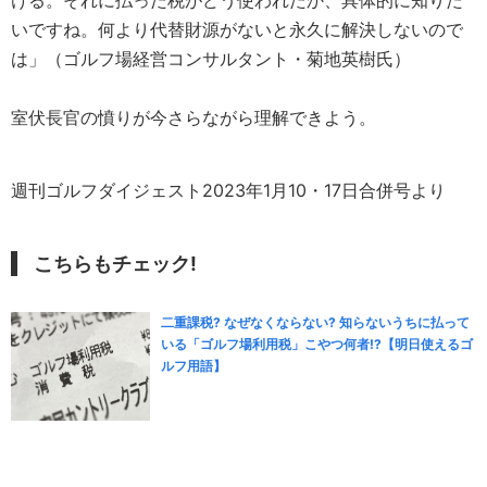
ける。それに払った税がどう使われたか、具体的に知りた
いですね。何より代替財源がないと永久に解決しないので
は」（ゴルフ場経営コンサルタント・菊地英樹氏）
室伏長官の憤りが今さらながら理解できよう。
週刊ゴルフダイジェスト2023年1月10・17日合併号より
こちらもチェック!
二重課税? なぜなくならない? 知らないうちに払って
いる「ゴルフ場利用税」こやつ何者!?【明日使えるゴ
ルフ用語】