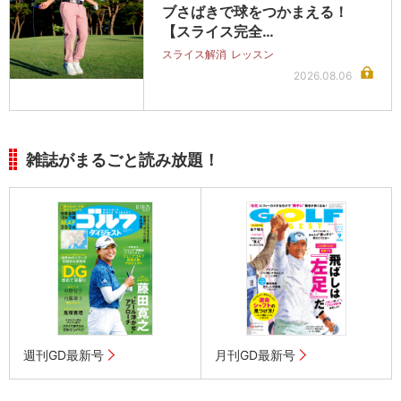
ブさばきで球をつかまえる！
【スライス完全…
スライス解消
レッスン
2026.08.06
雑誌がまるごと読み放題！
週刊GD最新号
月刊GD最新号