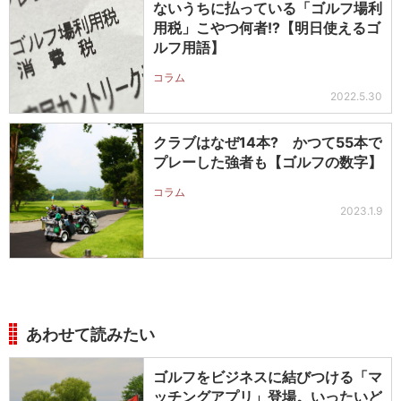
ないうちに払っている「ゴルフ場利
用税」こやつ何者!?【明日使えるゴ
ルフ用語】
コラム
2022.5.30
クラブはなぜ14本? かつて55本で
プレーした強者も【ゴルフの数字】
コラム
2023.1.9
あわせて読みたい
ゴルフをビジネスに結びつける「マ
ッチングアプリ」登場。いったいど