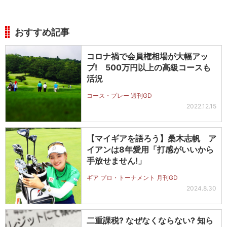
おすすめ記事
コロナ禍で会員権相場が大幅アッ
プ! 500万円以上の高級コースも
活況
コース・プレー 週刊GD
2022.12.15
【マイギアを語ろう】桑木志帆 ア
イアンは8年愛用「打感がいいから
手放せません!」
ギア プロ・トーナメント 月刊GD
2024.8.30
二重課税? なぜなくならない? 知ら