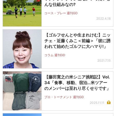
んな仕組みなの?
コース・プレー 週刊GD
2022.4.18
【ゴルフせんとや生まれけむ】ニッ
チェ・近藤くみこ＜前編＞「彼に誘
われて始めたゴルフに大ハマり!」
コラム 週刊GD
2021.7.15
【藤田寛之の米シニア挑戦記】Vol.
34「食事、移動、宿泊…米ツアー
のメンバーは至れり尽くせりです」
プロ・トーナメント 週刊GD
2025.11.11