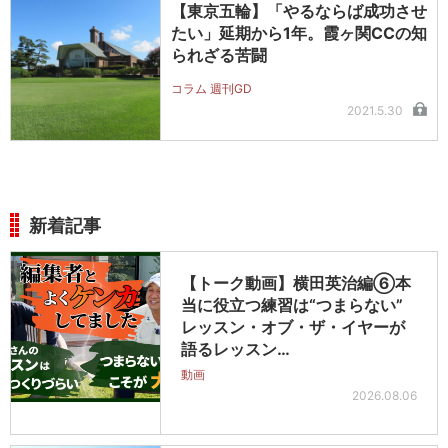
【東京五輪】「やるならば成功させ
たい」延期から1年。霞ヶ関CCの知
られざる苦闘
コラム 週刊GD
2021.5.30
新着記事
【トーク動画】横田英治編⑥本
当に役立つ練習は“つまらない”
レッスン・オブ・ザ・イヤーが
語るレッスン…
動画
2026.08.06