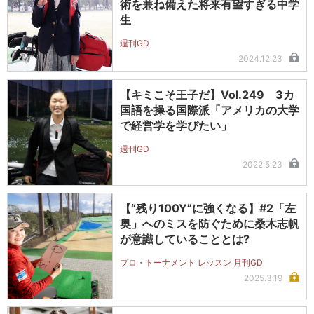
術を兼ね備えた将来有望すぎる中学
生
週刊GD
2024.12.23
【キミこそ王子だ】Vol.249 3カ
国語を操る国際派「アメリカの大学
で経営学を学びたい」
週刊GD
2022.5.23
【“残り100Y”に強くなる】#2「左
奥」へのミスを防ぐために桑木志帆
が意識していることとは?
プロ・トーナメント レッスン 月刊GD
2025.3.19