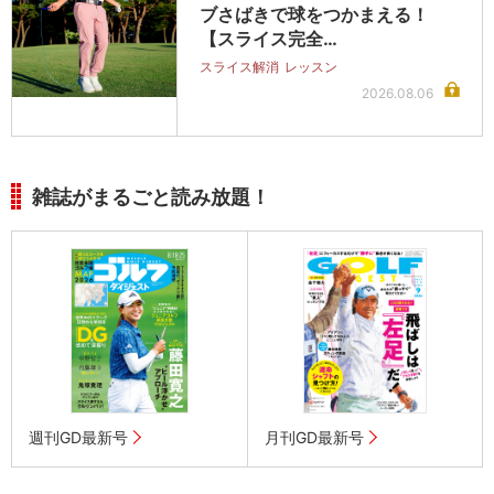
ブさばきで球をつかまえる！
【スライス完全…
スライス解消
レッスン
2026.08.06
雑誌がまるごと読み放題！
週刊GD最新号
月刊GD最新号