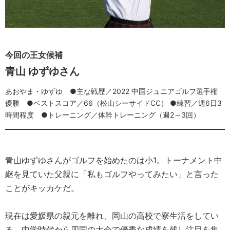
今回の王女候補
青山 ゆずゆさん
あおやま・ゆずゆ ●主な戦歴／2022 中国ジュニアゴルフ選手権
優勝 ●ベストスコア／66（松山シーサイドCC） ●練習／週6日3
時間程度 ●トレーニング／体幹トレーニング（週2～3回）
青山ゆずゆさんがゴルフを始めたのは小1。トーナメント中
継を見ていた父親に「私もゴルフやってみたい」と言った
ことがキッカケだ。
現在は愛媛県の親元を離れ、岡山の高校で寮生活をしてい
る。中学時代から四国の大会で優秀な成績を残し注目を集