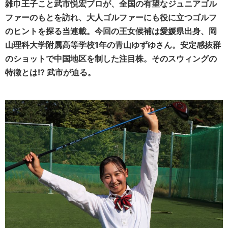
雑巾王子こと武市悦宏プロが、全国の有望なジュニアゴル
ファーのもとを訪れ、大人ゴルファーにも役に立つゴルフ
のヒントを探る当連載。今回の王女候補は愛媛県出身、岡
山理科大学附属高等学校1年の青山ゆずゆさん。安定感抜群
のショットで中国地区を制した注目株。そのスウィングの
特徴とは!? 武市が迫る。