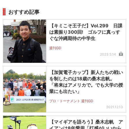
おすすめ記事
【キミこそ王子だ】Vol.299 日課
は素振り300回! ゴルフに真っす
ぐな沖縄期待の中学生
週刊GD
2023.5.14
【加賀電子カップ】新人たちの戦い
を制したのは18歳の桑木志帆。
「将来はアメリカで。でも大学の授
業にも出たい」
プロ・トーナメント 週刊GD
2021.12.13
【マイギアを語ろう】桑木志帆 ア
イアンは8年愛用「打感がいいから