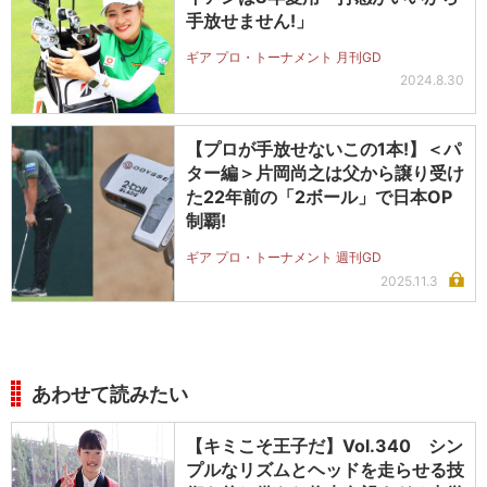
手放せません!」
ギア プロ・トーナメント 月刊GD
2024.8.30
【プロが手放せないこの1本!】＜パ
ター編＞片岡尚之は父から譲り受け
た22年前の「2ボール」で日本OP
制覇!
ギア プロ・トーナメント 週刊GD
2025.11.3
あわせて読みたい
【キミこそ王子だ】Vol.340 シン
プルなリズムとヘッドを走らせる技