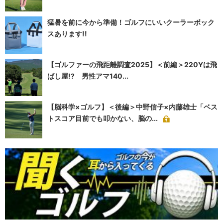
猛暑を前に今から準備！ゴルフにいいクーラーボック
スあります!!
【ゴルファーの飛距離調査2025】＜前編＞220Yは飛
ばし屋!? 男性アマ140...
【脳科学×ゴルフ】＜後編＞中野信子×内藤雄士「ベス
トスコア目前でも叩かない、脳の...