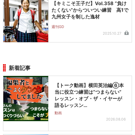
【キミこそ王子だ】Vol.358 “負け
たくない”からついつい練習 高1で
九州女子を制した逸材
週刊GD
2025.10.27
新着記事
【トーク動画】横田英治編⑥本
当に役立つ練習は“つまらない”
レッスン・オブ・ザ・イヤーが
語るレッスン…
動画
2026.08.06