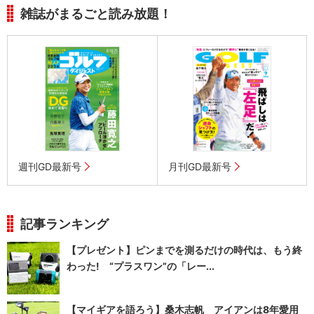
雑誌がまるごと読み放題！
週刊GD最新号
月刊GD最新号
記事ランキング
【プレゼント】ピンまでを測るだけの時代は、もう終
わった! “プラスワン”の「レー...
【マイギアを語ろう】桑木志帆 アイアンは8年愛用