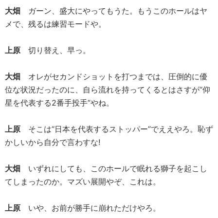
大畑
ガーン、盛大にやってもうた。もうこのホールはヤ
メで、残るは練習モードや。
上原
切り替え、早っ。
大畑
オレがセカンドショットを打つまでは、圧倒的に優
位な状況だったのに、自ら流れを持ってくるとはさすが“仰
星を代表する2番手投手”やね。
上原
そこは“日本を代表するストッパー”でええやろ。恥ず
かしいから自分で言わすな!
大畑
いずれにしても、このホールで眠れる獅子を起こし
てしまったのか。マズい展開やぞ、これは。
上原
いや、お前が勝手に崩れただけやろ。