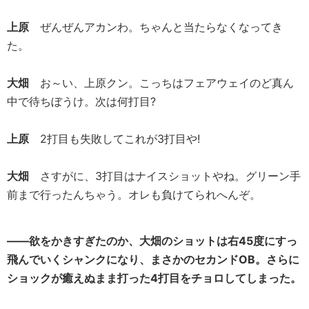
上原
ぜんぜんアカンわ。ちゃんと当たらなくなってき
た。
大畑
お～い、上原クン。こっちはフェアウェイのど真ん
中で待ちぼうけ。次は何打目?
上原
2打目も失敗してこれが3打目や!
大畑
さすがに、3打目はナイスショットやね。グリーン手
前まで行ったんちゃう。オレも負けてられへんぞ。
――欲をかきすぎたのか、大畑のショットは右45度にすっ
飛んでいくシャンクになり、まさかのセカンドOB。さらに
ショックが癒えぬまま打った4打目をチョロしてしまった。