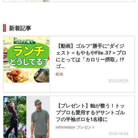
新着記事
【動画】ゴルフ“勝手に”ダイジ
ェスト＜もやもやFile.37＞プロ
にとっては「カロリー摂取」!?
ゴ…
動画
2026.08.08
【プレゼント】軸が整う！トッ
ププロも愛用するデサントゴル
フの半袖ポロを1名様に
information
プレゼント
2026.08.08