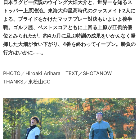
日本ラグビー伝説のウイング大畑大介と、世界一を知るス
トッパー上原浩治。東海大仰星高時代のクラスメイト2人に
よる、プライドをかけたマッチプレー対決もいよいよ後半
戦。ゴルフ歴、ベストスコアともに上回る上原が圧倒的優
位とみられたが、約4カ月に及ぶ特訓の成果をいかんなく発
揮した大畑が食い下がり、4番を終わってイーブン。勝負の
行方はいかに……。
PHOTO／Hiroaki Arihara TEXT／SHOTANOW
THANKS／東松山CC