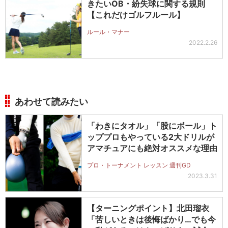
きたいOB・紛失球に関する規則
【これだけゴルフルール】
ルール・マナー
2022.2.26
あわせて読みたい
「わきにタオル」「股にボール」ト
ッププロもやっている2大ドリルが
アマチュアにも絶対オススメな理由
プロ・トーナメント レッスン 週刊GD
2023.3.31
【ターニングポイント】北田瑠衣
「苦しいときは後悔ばかり…でも今