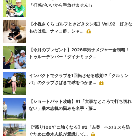
「打感がいいから手放せません!」
【小祝さくら ゴルフときどきタン塩】Vol.92 好きな
ものは魚、ナマコ酢、シャ...
【今月のプレゼント】2026年男子メジャー全制覇！
トゥルーテンパー「ダイナミック...
インパクトでクラブを1回転させる感覚!?「クルリン
パ」のクラブさばきで球をつかま...
【ショートパット攻略】#1「大事なところで打ち切れ
ない」桑木志帆の悩みを名手・藤...
【“残り100Y”に強くなる】#2「左奥」へのミスを防
ぐために桑木志帆が意識して...