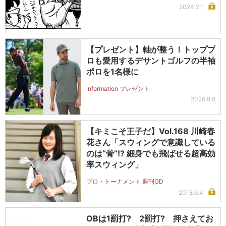
2024.2.1
【プレゼント】軸が整う！トッププ
ロも愛用するデサントゴルフの半袖
ポロを1名様に
information プレゼント
2026.8.8
【キミこそ王子だ】Vol.168 川崎春
花さん「スウィングで意識している
のは“骨”!? 細身でも飛ばせる超高効
率スウィング」
プロ・トーナメント 週刊GD
2018.6.4
OBは1罰打? 2罰打? 押さえてお