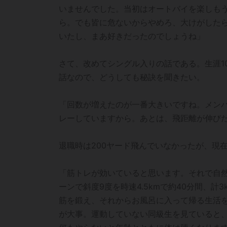
いませんでした。当初はオートバイを楽しもう
ら。でも皆に危ないからやめろ、大けがしたら
いたし、まあ好きだったのでしょうね」
さて、改めてシングル入りの話である。生涯1
話なので、どうしても秘訣を聞きたい。
「回数が増えたのが一番大きいですね。メンバ
レーしていますから。あとは、飛距離が伸び
退職時は200ヤード飛んでいなかったが、現
「筋トレが効いていると思います。それで自
ーンで斜度9度を時速4.5kmで約40分間、
筋を鍛え、それからお風呂に入って帰る生活を
が大事。運動していない同級生を見ていると