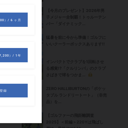
【今月のプレゼント】2026年男
子メジャー全制覇！トゥルーテン
パー「ダイナミック...
猛暑を前に今から準備！ゴルフに
いいクーラーボックスあります!!
インパクトでクラブを1回転させ
る感覚!?「クルリンパ」のクラブ
さばきで球をつかま...
ZERO HALLIBURTONの「ポケッ
し
い
タブル ランドリートート」（非売
品）を...
【ゴルファーの飛距離調査
2025】＜前編＞220Yは飛ばし