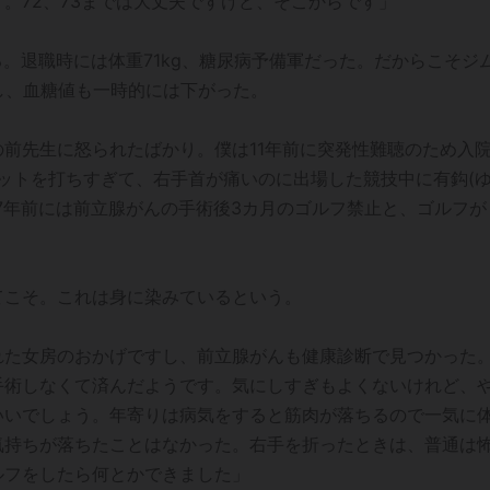
。72、73までは大丈夫ですけど、そこからです」
る。退職時には体重71kg、糖尿病予備軍だった。だからこそジ
とし、血糖値も一時的には下がった。
前先生に怒られたばかり。僕は11年前に突発性難聴のため入
マットを打ちすぎて、右手首が痛いのに出場した競技中に有鈎(
7年前には前立腺がんの手術後3カ月のゴルフ禁止と、ゴルフが
てこそ。これは身に染みているという。
れた女房のおかげですし、前立腺がんも健康診断で見つかった
手術しなくて済んだようです。気にしすぎもよくないけれど、
いいでしょう。年寄りは病気をすると筋肉が落ちるので一気に
気持ちが落ちたことはなかった。右手を折ったときは、普通は
ルフをしたら何とかできました」