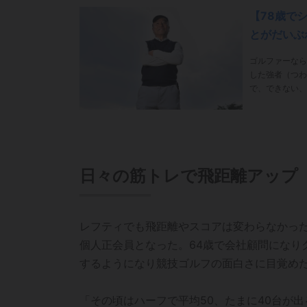
【78歳で
とがだいぶ
ゴルファーなら
した強者（つわ
で、できない、その歩みを聞いた。 PHOTO／
ブ 福田清 ふくだ・きよし。ベストスコアは76。エージシュートも5回。最初は同級生との年に
1……
日々の筋トレで飛距離アップ
レフティでも飛距離やスコアは変わらなかった
個人正会員となった。64歳で会社顧問になり
するようになり競技ゴルフの面白さに目覚めた
「その頃はハーフで平均50、たまに40台が