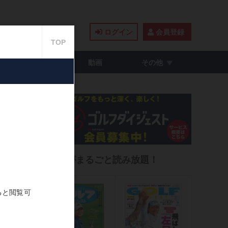
ログイン
会員登録
籍・コミック
動画
その他
いこ
雑誌がまるごと読み放題！
026.05.26