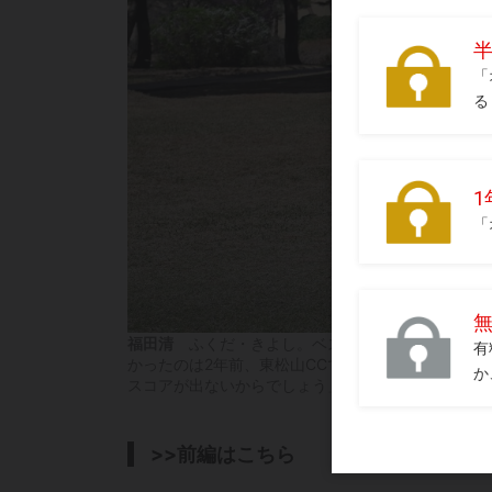
福田清
ふくだ・きよし。ベストスコアは76。エー
かったのは2年前、東松山CCで選手権予選前の練習
スコアが出ないからでしょう」
>>前編はこちら