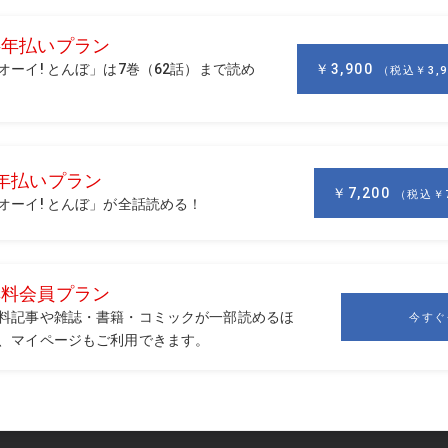
ジシュートも5回。最初は同級生との年に1度の夏のコンペで。「一番嬉
ラウンドで出たことです。ゴルフ、飽きないですね。毎回同じようない