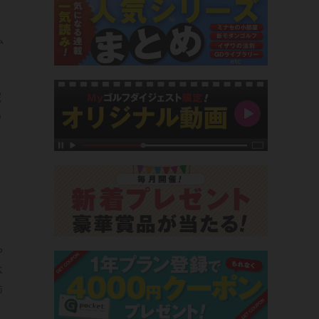
ム
院
ゆ
。
や
体
怖