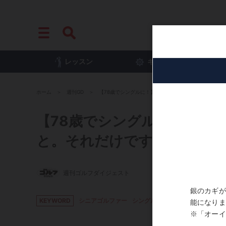
レッスン
ギア
プ
ホーム
週刊GD
【78歳でシングルに！】＜後編＞「目標は、飛距離を
【78歳でシングルに！】＜
と。それだけです」
週刊ゴルフダイジェスト
KEYWORD
シニアゴルファー
シングル