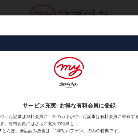
ロ・トーナメント
コース・プレー
書
落とさないこと。それだけです」
後編＞「目標は、飛距離を落とさな
2