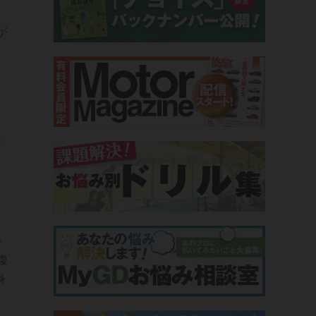
が
る
シ
腹
身
。