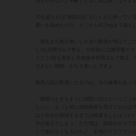
何もやらないと年齢とともに体は硬くなります
70を超えれば”病気の話”もたくさん持ってい
通いを始めたのだ。そこから61.5kgまで落
「最近また飲み食いしすぎで数値が増えてこの
し1カ月間ゴルフ禁止、10年前には練習場で
うこう)骨を骨折し手術後半年間ゴルフ禁止、
できない期間、かなり多いんですよ」
病気の話が勲章になるのは、今の健康があっ
「難聴のときもすぐに病院に行けといってく
ただし、もっと前に精密検査を受けておけば
はり自分が納得するまでは検査をしたほうが
力が落ちてしまう。ただ僕は、病気やケガで
くて振れなくなるけれど、右用のクラブでゴ