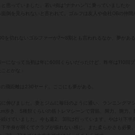
と思っていました。若い頃は”ナナハン”に乗っていましたか
面倒を見られないと言われて。ゴルフは友人や会社OBの仲間
00を切れないゴルファーが7〜8割とも言われるなか、夢があ
ーになって当初は年に60回くらいだったけど、昨年は110回プ
たことかな」
在の飛距離は230ヤード。ここにも夢がある。
然に伸びました。妻とジムに毎日のように通い、ランニングマ
計3km歩き、5種類くらいの筋トレマシーンで背筋、脚力、腕力、
続けていました。今も週2、3回は行っています。やはり下半
、下半身が弱くてクラブが振れない感じ。また柔らかさも必要