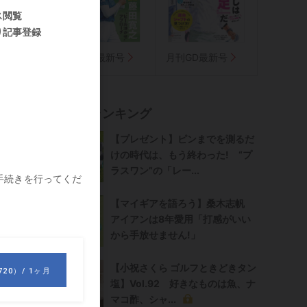
気に入り
者
週刊GD最新号
月刊GD最新号
。
記事ランキング
【プレゼント】ピンまでを測るだ
けの時代は、もう終わった! “プ
ラスワン”の「レー...
【マイギアを語ろう】桑木志帆
アイアンは8年愛用「打感がいい
から手放せません!」
【小祝さくら ゴルフときどきタン
塩】Vol.92 好きなものは魚、ナ
マコ酢、シャ...