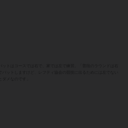
パットはコースでは右で、家では左で練習。「普段のラウンドは右
でパットしますけど、レフティ協会の競技に出るためには左でない
とダメなのです」