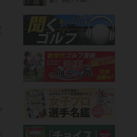
屋!? 男性アマ140...
こ
成
う
は
加
て