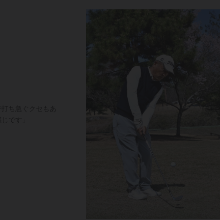
で打ち急ぐクセもあ
感じです」