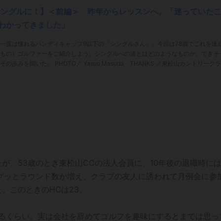
シングルに！】＜前編＞ 昨年からレッスンへ。「迷っていた
わかってきました」
一度は憧れるハンディキャップ9以下の「シングルさん」。今回は78歳でこれを達
もの）ゴルファーをご紹介しよう。シングルへの道とはどのようなものか。できそ
 Yasuo Masuda THANKS ／東松山カントリークラ
が、53歳のとき東松山CCの法人会員に、10年後の退職時に
グッとラウンド数が増え、クラブの友人に誘われて月例会に参
。このときのHCは23。
出るくらい。実は会社を辞めてゴルフを趣味にするとまでは思っ