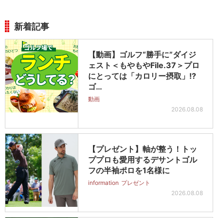
新着記事
【動画】ゴルフ“勝手に”ダイジ
ェスト＜もやもやFile.37＞プロ
にとっては「カロリー摂取」!?
ゴ…
動画
2026.08.08
【プレゼント】軸が整う！トッ
ププロも愛用するデサントゴル
フの半袖ポロを1名様に
information
プレゼント
2026.08.08