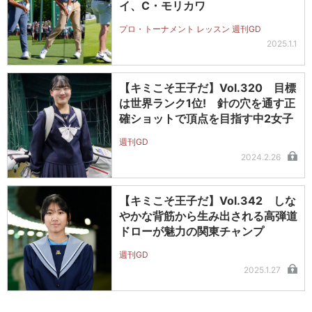
イ、C・モリカワ
プロ・トーナメント レッスン 週刊GD
2025.1.1
【キミこそ王子だ】Vol.320 目標
は世界ランク1位! 針の穴を通す正
確ショットで頂点を目指す中2女子
週刊GD
2024.2.26
【キミこそ王子だ】Vol.342 しな
やかな背筋から生み出される高弾道
ドローが魅力の関東チャンプ
週刊GD
2025.1.27