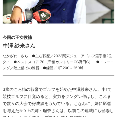
今回の王女候補
中澤 紗来
さ
ん
なかざわ・さら ●主な戦歴／2023関東ジュニアゴルフ選手権2位
タイ ●ベストスコア 70（千葉カントリーCC野田C） ●トレーニ
ング／陸上部での練習 ●練習／1日200～250球
3歳のころ姉の影響でゴルフを始めた中澤紗来さん。小1で
競技ゴルフに目覚めると、実力をグングン伸ばし、これま
で数々の大会で好成績を収めている。ちなみに、妹に影響
を与えた5つ上の姉・瑠奈さんは、以前この連載にも登場し