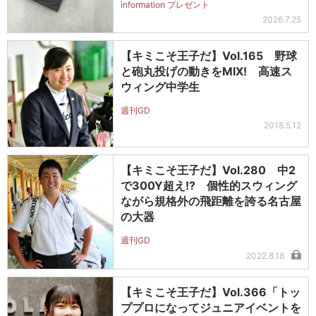
information プレゼント
2026.7.25
【キミこそ王子だ】Vol.165 野球
と砲丸投げの動きをMIX! 高速ス
ウィング中学生
週刊GD
2018.5.12
【キミこそ王子だ】Vol.280 中2
で300Y超え!? 個性的スウィング
ながら規格外の飛距離を誇る名古屋
の大器
週刊GD
2022.8.18
【キミこそ王子だ】Vol.366「トッ
ププロになってジュニアイベントを