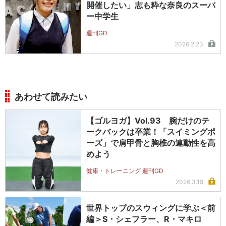
開催したい」志も粋な奈良のスーパ
ー中学生
週刊GD
2026.2.23
あわせて読みたい
【ゴルヨガ】Vol.93 腕だけのテ
ークバックは卒業！「スイミングポ
ーズ」で肩甲骨と胸椎の連動性を高
めよう
健康・トレーニング 週刊GD
2026.3.19
世界トップのスウィングに学ぶ＜前
編＞S・シェフラー、R・マキロ