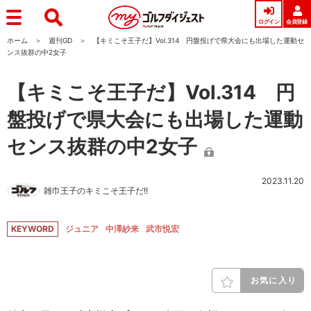
ログイン
会員登録
ホーム
週刊GD
【キミこそ王子だ】Vol.314 円盤投げで県大会にも出場した運動セ
ンス抜群の中2女子
【キミこそ王子だ】Vol.314 円
盤投げで県大会にも出場した運動
センス抜群の中2女子
2023.11.20
雑巾王子のキミこそ王子だ!!
KEYWORD
ジュニア
中澤紗来
武市悦宏
お気に入り