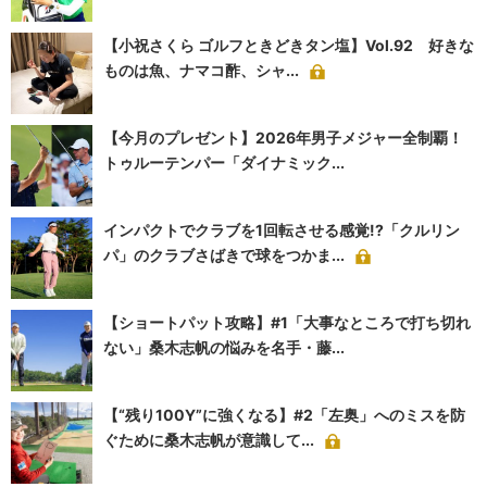
【小祝さくら ゴルフときどきタン塩】Vol.92 好きな
ものは魚、ナマコ酢、シャ...
【今月のプレゼント】2026年男子メジャー全制覇！
トゥルーテンパー「ダイナミック...
インパクトでクラブを1回転させる感覚!?「クルリン
パ」のクラブさばきで球をつかま...
【ショートパット攻略】#1「大事なところで打ち切れ
ない」桑木志帆の悩みを名手・藤...
【“残り100Y”に強くなる】#2「左奥」へのミスを防
ぐために桑木志帆が意識して...