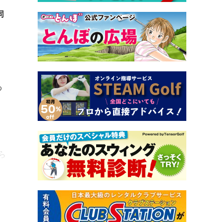
同
わ
ら