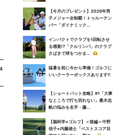
【今月のプレゼント】2026年男
子メジャー全制覇！トゥルーテン
パー「ダイナミック...
インパクトでクラブを1回転させ
る感覚!?「クルリンパ」のクラブ
さばきで球をつかま...
猛暑を前に今から準備！ゴルフに
4
いいクーラーボックスあります!!
【ショートパット攻略】#1「大事
なところで打ち切れない」桑木志
帆の悩みを名手・藤...
【脳科学×ゴルフ】＜後編＞中野
信子×内藤雄士「ベストスコア目