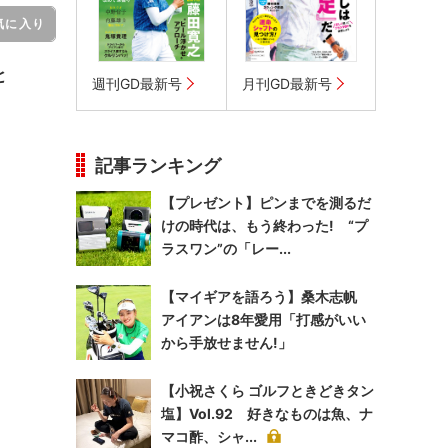
気に入り
と
週刊GD最新号
月刊GD最新号
。
記事ランキング
【プレゼント】ピンまでを測るだ
けの時代は、もう終わった! “プ
ラスワン”の「レー...
【マイギアを語ろう】桑木志帆
アイアンは8年愛用「打感がいい
から手放せません!」
【小祝さくら ゴルフときどきタン
塩】Vol.92 好きなものは魚、ナ
マコ酢、シャ...