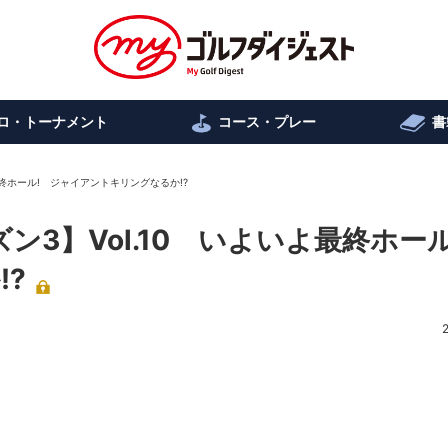
ロ・トーナメント
コース・プレー
書
最終ホール! ジャイアントキリングなるか!?
ン3】Vol.10 いよいよ最終ホー
?