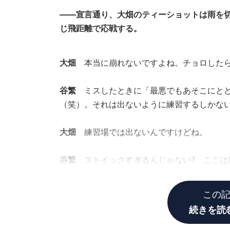
――宣言通り、大畑のティーショットは雨を切
じ飛距離で応戦する。
大畑
本当に崩れないですよね。チョロしたら
谷繁
ミスしたときに「最悪でもあそこにとど
（笑）。それは出ないように練習するしかな
大畑
練習場では出ないんですけどね。
谷繁
ストイックすぎるんじゃない? ここは
ね。
この
続きを読