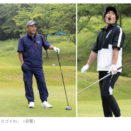
、スゴイわ」（谷繫）