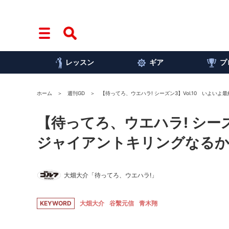
レッスン
ギア
プ
ホーム
週刊GD
【待ってろ、ウエハラ! シーズン3】Vol.10 いよいよ
【待ってろ、ウエハラ! シーズ
ジャイアントキリングなるか!
大畑大介「待ってろ、ウエハラ!」
KEYWORD
大畑大介
谷繫元信
青木翔