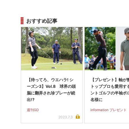
おすすめ記事
【待ってろ、ウエハラ! シ
【プレゼント】軸が
ーズン3】Vol.8 球界の頭
トッププロも愛用す
脳に翻弄され珍プレーが続
ントゴルフの半袖ポ
出!?
名様に
週刊GD
information プレゼント
2023.7.3