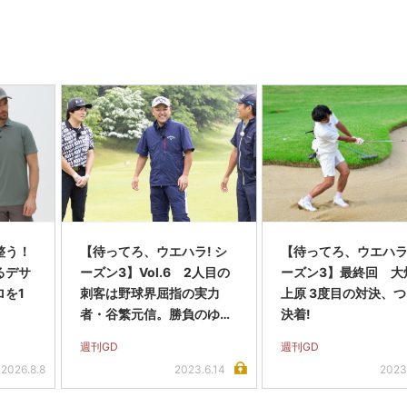
整う！
【待ってろ、ウエハラ! シ
【待ってろ、ウエハラ!
るデサ
ーズン3】Vol.6 2人目の
ーズン3】最終回 大
ロを1
刺客は野球界屈指の実力
上原 3度目の対決、
者・谷繁元信。勝負のゆく
決着!
えは?
週刊GD
週刊GD
2026.8.8
2023.6.14
2023