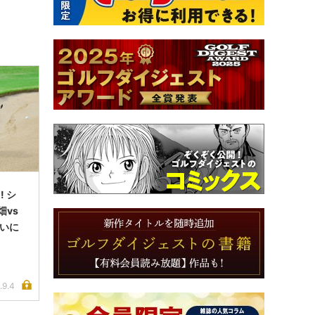
 シ
畑vs
ついに
.9.4