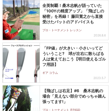
全英制覇！桑木志帆が語っていた
「100Yの精度アップ」「飛ばしの
秘密」を再録！ 藤田寛之から直接
受けたパットのアドバイスも
プロ・トーナメント レッスン
2026.8.6
「FP値」が大きい・小さいってど
ういうこと? 球が左右に散らばる
人は覚えておこう【明日使えるゴル
フ用語】
ギア コラム
2023.5.7
【飛ばしは右足】#6 桑木志帆の
場合「見えない部分でめっちゃ踏ん
張ってます!」
プロ・トーナメント 月刊GD