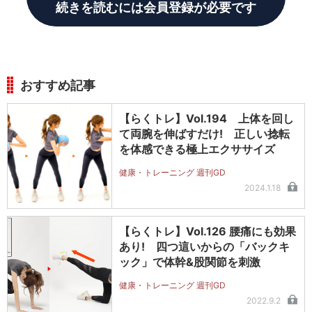
続きを読むには会員登録が必要です
おすすめ記事
【らくトレ】Vol.194 上体を回し
て両腕を伸ばすだけ! 正しい捻転
を体感できる極上エクササイズ
健康・トレーニング 週刊GD
2024.1.18
【らくトレ】Vol.126 腰痛にも効果
あり! 四つ這いからの「バックキ
ック」で体幹&股関節を刺激
健康・トレーニング 週刊GD
2022.9.2