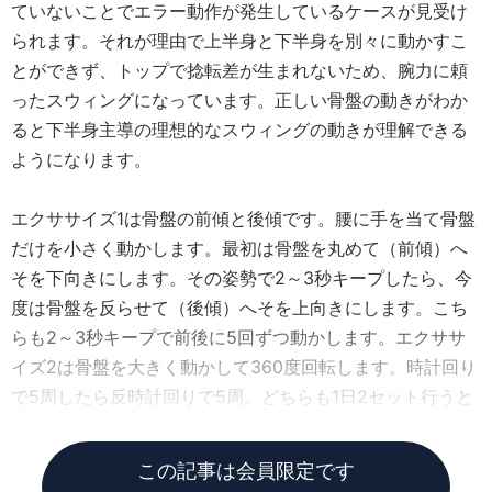
ていないことでエラー動作が発生しているケースが見受け
られます。それが理由で上半身と下半身を別々に動かすこ
とができず、トップで捻転差が生まれないため、腕力に頼
ったスウィングになっています。正しい骨盤の動きがわか
ると下半身主導の理想的なスウィングの動きが理解できる
ようになります。
エクササイズ1は骨盤の前傾と後傾です。腰に手を当て骨盤
だけを小さく動かします。最初は骨盤を丸めて（前傾）へ
そを下向きにします。その姿勢で2～3秒キープしたら、今
度は骨盤を反らせて（後傾）へそを上向きにします。こち
らも2～3秒キープで前後に5回ずつ動かします。エクササ
イズ2は骨盤を大きく動かして360度回転します。時計回り
で5周したら反時計回りで5周。どちらも1日2セット行うと
理想的です。
この記事は会員限定です