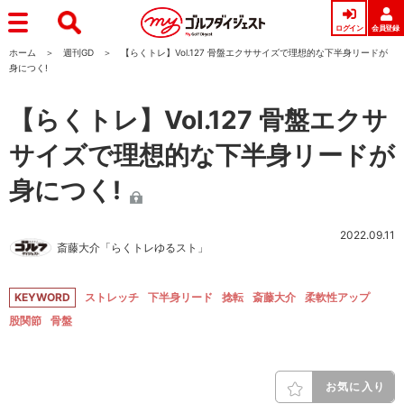
ログイン
会員登録
ホーム
週刊GD
【らくトレ】Vol.127 骨盤エクササイズで理想的な下半身リードが
身につく!
【らくトレ】Vol.127 骨盤エクサ
サイズで理想的な下半身リードが
身につく!
2022.09.11
斎藤大介「らくトレゆるスト」
KEYWORD
ストレッチ
下半身リード
捻転
斎藤大介
柔軟性アップ
股関節
骨盤
お気に入り