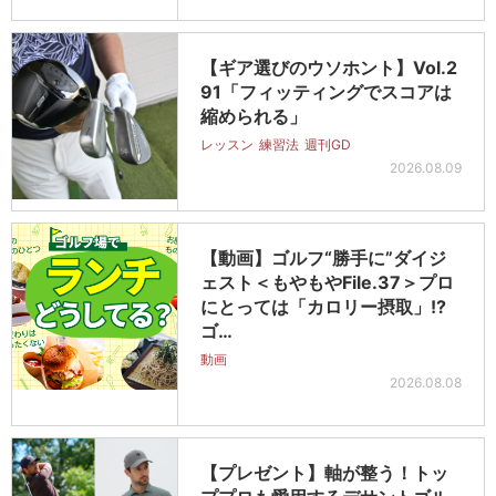
【ギア選びのウソホント】Vol.2
91「フィッティングでスコアは
縮められる」
レッスン
練習法
週刊GD
2026.08.09
【動画】ゴルフ“勝手に”ダイジ
ェスト＜もやもやFile.37＞プロ
にとっては「カロリー摂取」!?
ゴ…
動画
2026.08.08
【プレゼント】軸が整う！トッ