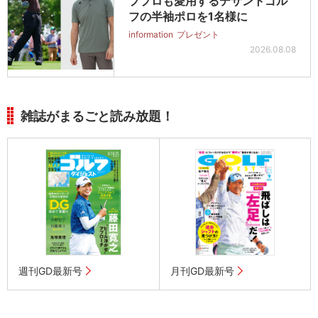
ププロも愛用するデサントゴル
フの半袖ポロを1名様に
information
プレゼント
2026.08.08
雑誌がまるごと読み放題！
週刊GD最新号
月刊GD最新号