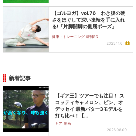
【ゴルヨガ】vol.76 わき腹の硬
さをほぐして深い捻転を手に入れ
る!「片脚開脚の側屈ポーズ」
健康・トレーニング 週刊GD
2025.11.6
新着記事
【ギア王】ツアーでも注目！ ス
コッティキャメロン、ピン、オ
デッセイ 最新パター3モデルを
打ち比べ！【…
ギア
動画
2026.08.09