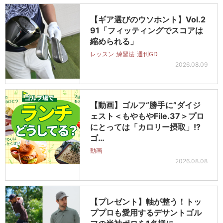
【ギア選びのウソホント】Vol.2
91「フィッティングでスコアは
縮められる」
レッスン
練習法
週刊GD
2026.08.09
【動画】ゴルフ“勝手に”ダイジ
ェスト＜もやもやFile.37＞プロ
にとっては「カロリー摂取」!?
ゴ…
動画
2026.08.08
【プレゼント】軸が整う！トッ
ププロも愛用するデサントゴル