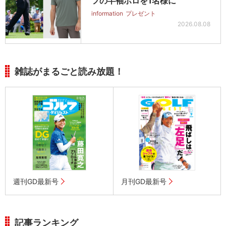
フの半袖ポロを1名様に
information
プレゼント
2026.08.08
雑誌がまるごと読み放題！
週刊GD最新号
月刊GD最新号
記事ランキング