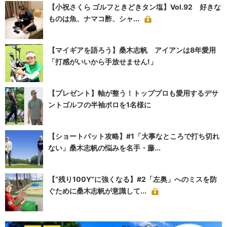
【小祝さくら ゴルフときどきタン塩】Vol.92 好きな
ものは魚、ナマコ酢、シャ...
【マイギアを語ろう】桑木志帆 アイアンは8年愛用
「打感がいいから手放せません!」
【プレゼント】軸が整う！トッププロも愛用するデサ
ントゴルフの半袖ポロを1名様に
【ショートパット攻略】#1「大事なところで打ち切れ
ない」桑木志帆の悩みを名手・藤...
【“残り100Y”に強くなる】#2「左奥」へのミスを防
ぐために桑木志帆が意識して...