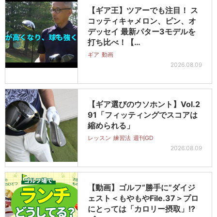
【ギア王】ツアーでも注目！ ス
コッティキャメロン、ピン、オ
デッセイ 最新パター3モデルを
打ち比べ！【…
ギア
動画
2026.08.09
【ギア選びのウソホント】Vol.2
91「フィッティングでスコアは
縮められる」
レッスン
練習法
週刊GD
2026.08.09
【動画】ゴルフ“勝手に”ダイジ
ェスト＜もやもやFile.37＞プロ
にとっては「カロリー摂取」!?