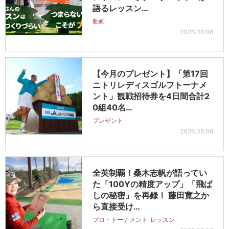
語るレッスン…
動画
2026.08.06
【今月のプレゼント】「第17回
ニトリレディスゴルフトーナメ
ント」観戦招待券を4日間合計2
0組40名…
プレゼント
2026.08.06
全英制覇！桑木志帆が語ってい
た「100Yの精度アップ」「飛ば
しの秘密」を再録！ 藤田寛之か
ら直接受け…
プロ・トーナメント
レッスン