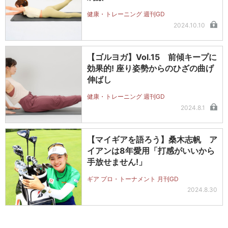
健康・トレーニング 週刊GD
2024.10.10
【ゴルヨガ】Vol.15 前傾キープに
効果的! 座り姿勢からのひざの曲げ
伸ばし
健康・トレーニング 週刊GD
2024.8.1
【マイギアを語ろう】桑木志帆 ア
イアンは8年愛用「打感がいいから
手放せません!」
ギア プロ・トーナメント 月刊GD
2024.8.30