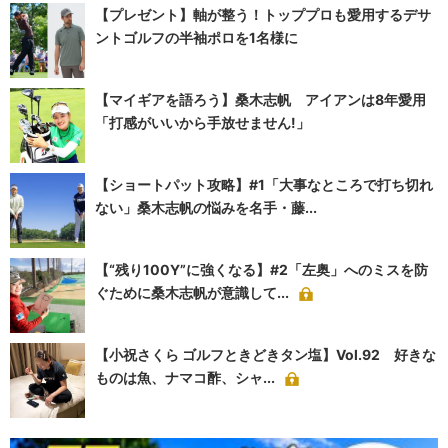
【プレゼント】軸が整う！トッププロも愛用するデサ
ントゴルフの半袖ポロを1名様に
【マイギアを語ろう】桑木志帆 アイアンは8年愛用
「打感がいいから手放せません!」
【ショートパット攻略】#1「大事なところで打ち切れ
ない」桑木志帆の悩みを名手・藤...
【“残り100Y”に強くなる】#2「左奥」へのミスを防
ぐために桑木志帆が意識して...
【小祝さくら ゴルフときどきタン塩】Vol.92 好きな
ものは魚、ナマコ酢、シャ...