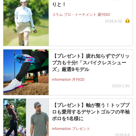
りと！
コラム プロ・トーナメント 週刊GD
2026.6.30
【プレゼント】疲れ知らずでグリッ
プ力も十分!「スパイクレスシュー
ズ」厳選9モデル
information 月刊GD
2023.2.20
【プレゼント】軸が整う！トッププ
ロも愛用するデサントゴルフの半袖
ポロを1名様に
information プレゼント
2026.8.8