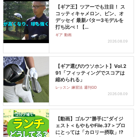
【ギア王】ツアーでも注目！ ス
コッティキャメロン、ピン、オ
デッセイ 最新パター3モデルを
打ち比べ！【…
ギア
動画
2026.08.09
【ギア選びのウソホント】Vol.2
91「フィッティングでスコアは
縮められる」
レッスン
練習法
週刊GD
2026.08.09
【動画】ゴルフ“勝手に”ダイジ
ェスト＜もやもやFile.37＞プロ
にとっては「カロリー摂取」!?