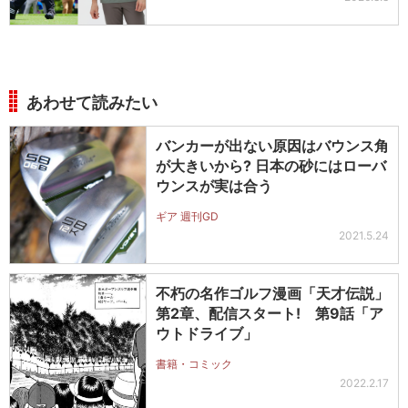
あわせて読みたい
バンカーが出ない原因はバウンス角
が大きいから? 日本の砂にはローバ
ウンスが実は合う
ギア 週刊GD
2021.5.24
不朽の名作ゴルフ漫画「天才伝説」
第2章、配信スタート! 第9話「ア
ウトドライブ」
書籍・コミック
2022.2.17