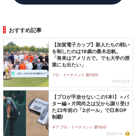
おすすめ記事
【加賀電子カップ】新人たちの戦い
を制したのは18歳の桑木志帆。
「将来はアメリカで。でも大学の授
業にも出たい」
プロ・トーナメント 週刊GD
2021.12.13
【プロが手放せないこの1本!】＜パ
ター編＞片岡尚之は父から譲り受け
た22年前の「2ボール」で日本OP
制覇!
ギア プロ・トーナメント 週刊GD
2025.11.3