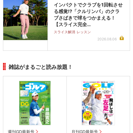
インパクトでクラブを1回転させ
る感覚!?「クルリンパ」のクラ
ブさばきで球をつかまえる！
【スライス完全…
スライス解消
レッスン
2026.08.06
雑誌がまるごと読み放題！
週刊GD最新号
月刊GD最新号