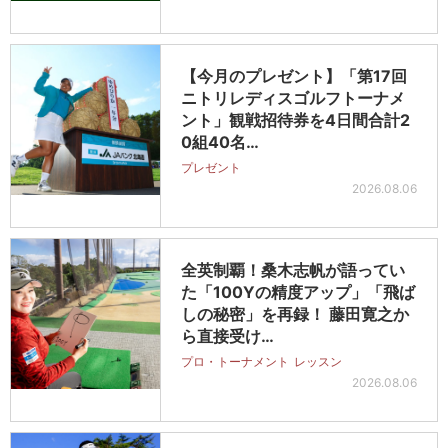
【今月のプレゼント】「第17回
ニトリレディスゴルフトーナメ
ント」観戦招待券を4日間合計2
0組40名…
プレゼント
2026.08.06
全英制覇！桑木志帆が語ってい
た「100Yの精度アップ」「飛ば
しの秘密」を再録！ 藤田寛之か
ら直接受け…
プロ・トーナメント
レッスン
2026.08.06