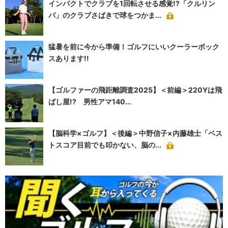
インパクトでクラブを1回転させる感覚!?「クルリン
パ」のクラブさばきで球をつかま...
猛暑を前に今から準備！ゴルフにいいクーラーボック
スあります!!
【ゴルファーの飛距離調査2025】＜前編＞220Yは飛
ばし屋!? 男性アマ140...
【脳科学×ゴルフ】＜後編＞中野信子×内藤雄士「ベス
トスコア目前でも叩かない、脳の...