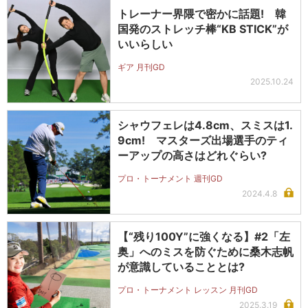
トレーナー界隈で密かに話題! 韓
国発のストレッチ棒“KB STICK”が
いいらしい
ギア 月刊GD
2025.10.24
シャウフェレは4.8cm、スミスは1.
9cm! マスターズ出場選手のティ
ーアップの高さはどれぐらい?
プロ・トーナメント 週刊GD
2024.4.8
【“残り100Y”に強くなる】#2「左
奥」へのミスを防ぐために桑木志帆
が意識していることとは?
プロ・トーナメント レッスン 月刊GD
2025.3.19