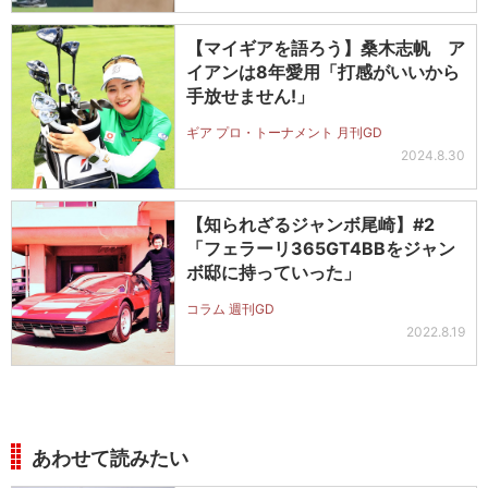
【マイギアを語ろう】桑木志帆 ア
イアンは8年愛用「打感がいいから
手放せません!」
ギア プロ・トーナメント 月刊GD
2024.8.30
【知られざるジャンボ尾崎】#2
「フェラーリ365GT4BBをジャン
ボ邸に持っていった」
コラム 週刊GD
2022.8.19
あわせて読みたい