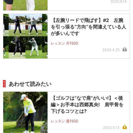
2025.6.14
【左腕リードで飛ばす】#2 左腕
を引っ張る“方向”を間違えている人
が多いんです
レッスン 月刊GD
2024.4.25
あわせて読みたい
【ゴルフは“なで肩”がいい!】＜後
編＞お手本は西郷真央! 肩甲骨を
下げるコツとは?
レッスン 週刊GD
2022.4.13