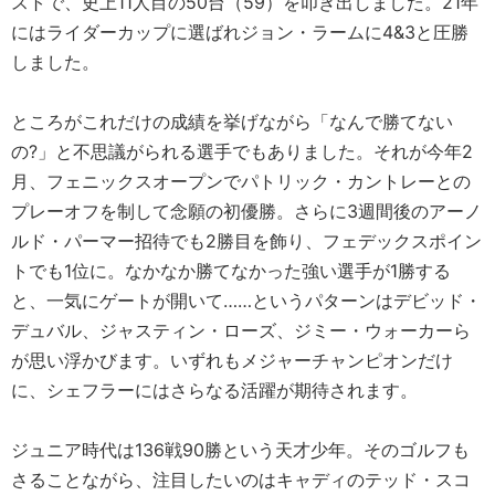
ストで、史上11人目の50台（59）を叩き出しました。21年
にはライダーカップに選ばれジョン・ラームに4&3と圧勝
しました。
ところがこれだけの成績を挙げながら「なんで勝てない
の?」と不思議がられる選手でもありました。それが今年2
月、フェニックスオープンでパトリック・カントレーとの
プレーオフを制して念願の初優勝。さらに3週間後のアーノ
ルド・パーマー招待でも2勝目を飾り、フェデックスポイン
トでも1位に。なかなか勝てなかった強い選手が1勝する
と、一気にゲートが開いて……というパターンはデビッド・
デュバル、ジャスティン・ローズ、ジミー・ウォーカーら
が思い浮かびます。いずれもメジャーチャンピオンだけ
に、シェフラーにはさらなる活躍が期待されます。
ジュニア時代は136戦90勝という天才少年。そのゴルフも
さることながら、注目したいのはキャディのテッド・スコ