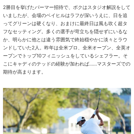
2勝目を挙げたパーマー招待で、ボクはスタジオ解説をして
いましたが、会場のベイヒルはラフが深いうえに、日を追
ってグリーンは硬くなり、おまけに最終日は風も吹く超タ
フなセッティング。多くの選手が苛立ちを隠せずにいるな
か、明らかに他とは違う雰囲気で終始穏やかに淡々とラウ
ンドしていた2人。昨年は全米プロ、全米オープン、全英オ
ープンでトップ10フィニッシュをしているシェフラー。そ
こにキャディのテッドの経験が加われば……マスターズでの
期待が高まります。