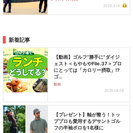
2025.3.19
新着記事
【動画】ゴルフ“勝手に”ダイジ
ェスト＜もやもやFile.37＞プロ
にとっては「カロリー摂取」!?
ゴ…
動画
2026.08.08
【プレゼント】軸が整う！トッ
ププロも愛用するデサントゴル
フの半袖ポロを1名様に