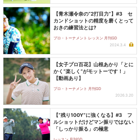
【青木瀬令奈の“2打目力”】#3 セ
カンドショットの精度を磨くとって
おきの練習法とは?
プロ・トーナメント レッスン 月刊GD
2024.3.4
【女子プロ百花】山根あかり「とに
かく“楽しく”がモットーです！」
【動画あり】
プロ・トーナメント 月刊GD
2026.3.20
【“残り100Y”に強くなる】#3 フ
ルショットだけどマン振りではない
「しっかり振る」の極意
レッスン 月刊GD