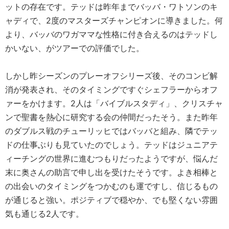
ットの存在です。テッドは昨年までバッバ・ワトソンのキ
ャディで、2度のマスターズチャンピオンに導きました。何
より、バッバのワガママな性格に付き合えるのはテッドし
かいない、がツアーでの評価でした。
しかし昨シーズンのプレーオフシリーズ後、そのコンビ解
消が発表され、そのタイミングですぐシェフラーからオフ
ァーをかけます。2人は「バイブルスタディ」、クリスチャ
ンで聖書を熱心に研究する会の仲間だったそう。また昨年
のダブルス戦のチューリッヒではバッバと組み、隣でテッ
ドの仕事ぶりも見ていたのでしょう。テッドはジュニアテ
ィーチングの世界に進むつもりだったようですが、悩んだ
末に奥さんの助言で申し出を受けたそうです。よき相棒と
の出会いのタイミングをつかむのも運ですし、信じるもの
が通じると強い。ポジティブで穏やか、でも堅くない雰囲
気も通じる2人です。