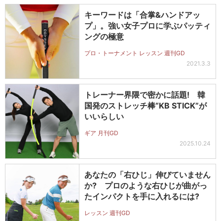
キーワードは「合掌&ハンドアッ
プ」。強い女子プロに学ぶパッティ
ングの極意
プロ・トーナメント レッスン 週刊GD
2021.3.3
トレーナー界隈で密かに話題! 韓
国発のストレッチ棒“KB STICK”が
いいらしい
ギア 月刊GD
2025.10.24
あなたの「右ひじ」伸びていません
か? プロのような右ひじが曲がっ
たインパクトを手に入れるには?
レッスン 週刊GD